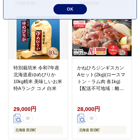
北海道 長沼町
北海道 長沼町
OK
特別栽培米 令和7年産
かねひろジンギスカン
北海道産ゆめぴりか
Aセット(2kg)(ロースマ
10kg精米 美味しいお米
トン・ラム肉 各1kg)
特Aランク コメ 白米
【配送不可地域：離
島】
29,000円
28,000円
北海道 長沼町
北海道 長沼町