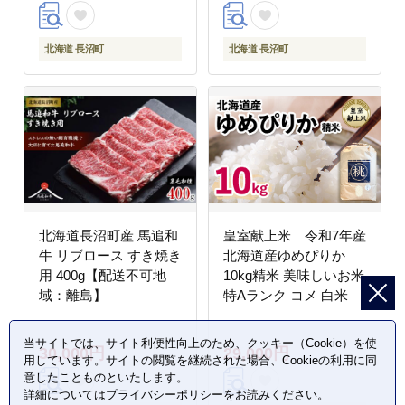
北海道 長沼町
北海道 長沼町
北海道長沼町産 馬追和
皇室献上米 令和7年産
牛 リブロース すき焼き
北海道産ゆめぴりか
用 400g【配送不可地
10kg精米 美味しいお米
域：離島】
特Aランク コメ 白米
当サイトでは、サイト利便性向上のため、クッキー（Cookie）を使
30,000円
29,000円
用しています。サイトの閲覧を継続された場合、Cookieの利用に同
意したことものといたします。
詳細については
プライバシーポリシー
をお読みください。