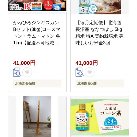
かねひろジンギスカン
【毎月定期便】北海道
Bセット(3kg)(ロースマ
長沼産 ななつぼし 5kg
トン・ラム・マトン 各
精米 特A 契約栽培米 美
1kg)【配送不可地域：
味しいお米全3回
離島】
41,000円
41,000円
北海道 長沼町
北海道 長沼町