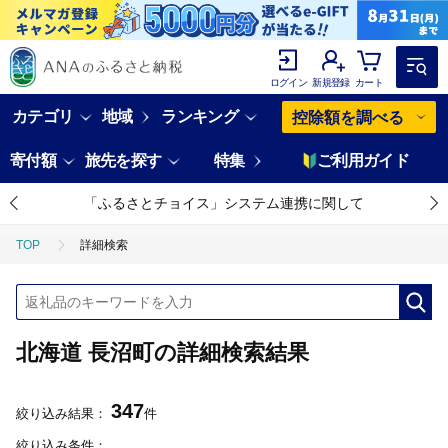
ログイン
新規登録
カート
カテゴリ
地域
ランキング
控除額を調べる
寄付額
旅先を探す
特集
ご利用ガイド
「ふるさとチョイス」システム連携に関して
TOP
詳細検索
北海道 長沼町の詳細検索結果
347
絞り込み結果：
件
絞り込み条件：