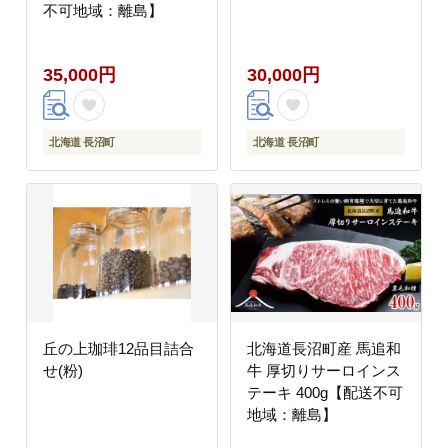
不可地域：離島】
35,000円
30,000円
北海道 長沼町
北海道 長沼町
丘の上珈琲12品目詰合
北海道長沼町産 馬追和
せ(粉)
牛 厚切りサーロインス
テーキ 400g【配送不可
地域：離島】