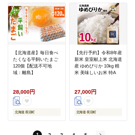
【北海道産】毎日食べ
【先行予約】令和8年産
たくなる平飼いたまご
新米 皇室献上米 北海道
120個【配送不可地
産 ゆめぴりか 10kg 精
域：離島】
米 美味しいお米 特A
28,000円
27,000円
北海道 長沼町
北海道 長沼町
1