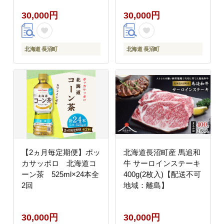
30,000円
30,000円
北海道 長沼町
北海道 長沼町
【2ヵ月毎定期便】ポッ
北海道長沼町産 馬追和
カサッポロ 北海道コ
牛 サーロインステーキ
ーン茶 525ml×24本全
400g(2枚入)【配送不可
2回
地域：離島】
30,000円
30,000円