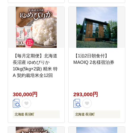
【毎月定期便】北海道
【1泊2日朝食付】
長沼産 ゆめぴりか
MAOIQ 2名様宿泊券
10kg(5kg×2袋) 精米 特
A 契約栽培米全12回
300,000円
293,000円
北海道 長沼町
北海道 長沼町