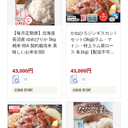
【毎月定期便】北海道
かねひろジンギスカン I
長沼産 ゆめぴりか 5kg
セット(3kg)(ラム・マ
精米 特A 契約栽培米 美
トン・特上ラム肩ロー
味しいお米全3回
ス 各1kg)【配送不可地
域：離島】
43,000円
43,000円
北海道 長沼町
北海道 長沼町