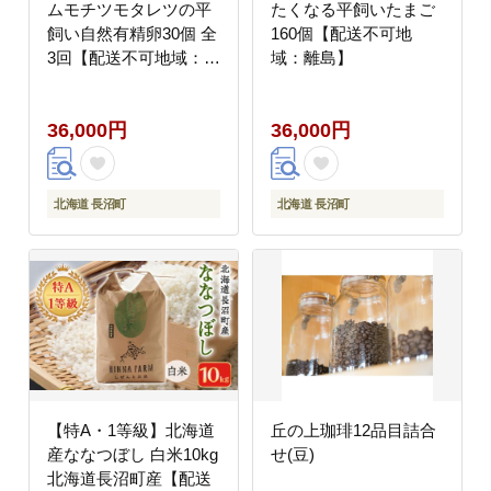
ムモチツモタレツの平
たくなる平飼いたまご
飼い自然有精卵30個 全
160個【配送不可地
3回【配送不可地域：離
域：離島】
島】
36,000円
36,000円
北海道 長沼町
北海道 長沼町
【特A・1等級】北海道
丘の上珈琲12品目詰合
産ななつぼし 白米10kg
せ(豆)
北海道長沼町産【配送