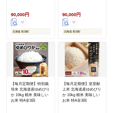
回
90,000円
90,000円
北海道 長沼町
北海道 長沼町
【毎月定期便】特別栽
【毎月定期便】皇室献
培米 北海道産ゆめぴり
上米 北海道産ゆめぴり
か 10kg 精米 美味しい
か 10kg 精米 美味しい
お米 特A全3回
お米 特A全3回