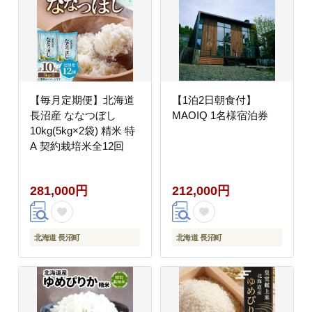
【毎月定期便】北海道
【1泊2日朝食付】
長沼産 ななつぼし
MAOIQ 1名様宿泊券
10kg(5kg×2袋) 精米 特
A 契約栽培米全12回
281,000円
212,000円
北海道 長沼町
北海道 長沼町