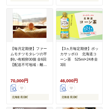
【毎月定期便】ファー
【3ヵ月毎定期便】ポッ
ムモチツモタレツの平
カサッポロ 北海道コ
飼い有精卵30個 全6回
ーン茶 525ml×24本全
【配送不可地域：離
3回
島】
70,000円
46,000円
北海道 長沼町
北海道 長沼町