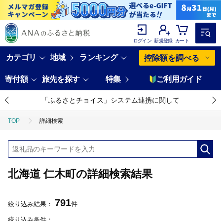
ログイン
新規登録
カート
カテゴリ
地域
ランキング
控除額を調べる
寄付額
旅先を探す
特集
ご利用ガイド
「ふるさとチョイス」システム連携に関して
TOP
詳細検索
北海道 仁木町の詳細検索結果
791
絞り込み結果：
件
絞り込み条件：