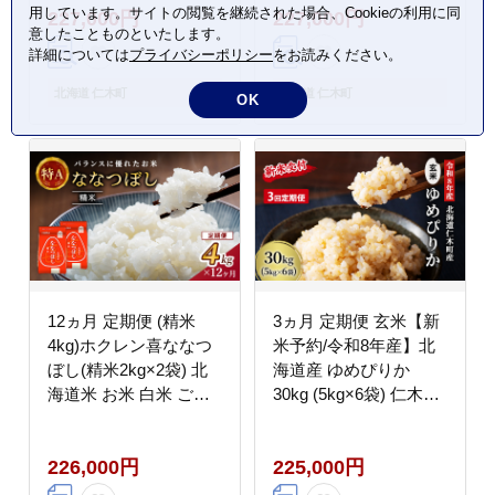
用しています。サイトの閲覧を継続された場合、Cookieの利用に同
227,000円
227,000円
ほど良い粘り 豊かな甘
意したことものといたします。
み つややか 特A [JA新
詳細については
プライバシーポリシー
をお読みください。
おたる]
北海道 仁木町
北海道 仁木町
OK
12ヵ月 定期便 (精米
3ヵ月 定期便 玄米【新
4kg)ホクレン喜ななつ
米予約/令和8年産】北
ぼし(精米2kg×2袋) 北
海道産 ゆめぴりか
海道米 お米 白米 ごは
30kg (5kg×6袋) 仁木町
ん ご飯 ライス 和食 炭
銀山米研究会【機内食
水化物 主食 おにぎり
に採用】ライス ブラン
226,000円
225,000円
お弁当 ほど良い粘り 豊
ド米 おにぎり お弁当
かな甘み つややか 特A
産地直送 主食 ご飯[株