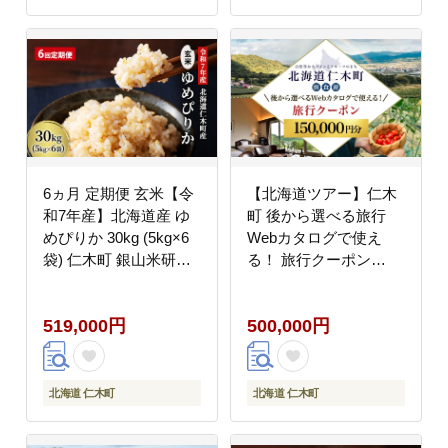
Association]
6ヵ月 定期便 玄米【令
【北海道ツアー】仁木
和7年産】北海道産 ゆ
町 後から選べる旅行
めぴりか 30kg (5kg×6
Webカタログで使え
袋) 仁木町 銀山米研究
る！ 旅行クーポン
会【機内食に採用】ラ
（150,000円分） 果実
イス ブランド米 おにぎ
とやすらぎの里 仁木町
519,000円
500,000円
り お弁当 産地直送 主
ステイを満喫！ 旅行券
食 ご飯 朝ごはん 夜ご
宿泊券 飲食券 体験サー
はん 昼ごはん[株式会社
ビス券 パッケージ旅行
松原米穀]
[Japan Tourism
北海道 仁木町
北海道 仁木町
Association]