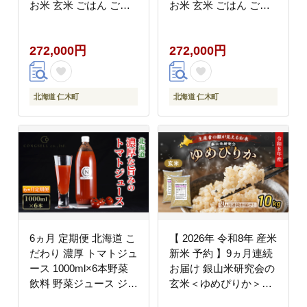
お米 玄米 ごはん ご飯
お米 玄米 ごはん ご飯
ライス 和食 炭水化物
ライス 和食 炭水化物
主食 おにぎり お弁当
主食 おにぎり お弁当
272,000円
272,000円
ほど良い粘り 豊かな甘
ほど良い粘り 豊かな甘
み つややか 特A [JA新
み つややか 特A [JA新
おたる]
おたる]
北海道 仁木町
北海道 仁木町
6ヵ月 定期便 北海道 こ
【 2026年 令和8年 産米
だわり 濃厚 トマトジュ
新米 予約 】9ヵ月連続
ース 1000ml×6本野菜
お届け 銀山米研究会の
飲料 野菜ジュース ジュ
玄米＜ゆめぴりか＞
ース 野菜 やさい トマ
10kg（5kg×2袋） ご飯