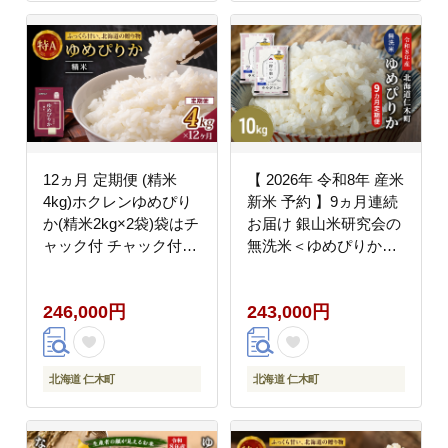
12ヵ月 定期便 (精米
【 2026年 令和8年 産米
4kg)ホクレンゆめぴり
新米 予約 】9ヵ月連続
か(精米2kg×2袋)袋はチ
お届け 銀山米研究会の
ャック付 チャック付き
無洗米＜ゆめぴりか＞
認定マーク付き 米 お米
10kg（5kg×2袋） ご飯
白米 ごはん ご飯 ライ
白米 ライス ブランド米
246,000円
243,000円
ス 和食 炭水化物 主食
おにぎり お弁当 北海道
おにぎり お弁当 [JA新
産 産地直送 時短 ごは
おたる]
ん [株式会社 松原米穀]
北海道 仁木町
北海道 仁木町