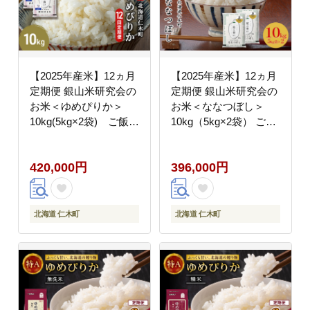
【2025年産米】12ヵ月
【2025年産米】12ヵ月
定期便 銀山米研究会の
定期便 銀山米研究会の
お米＜ゆめぴりか＞
お米＜ななつぼし＞
10kg(5kg×2袋) ご飯
10kg（5kg×2袋） ご飯
ライス 白米 精米 ブラ
ライス 白米 精米 ブラ
ンド米 おにぎり お弁当
ンド米 おにぎり お弁当
420,000円
396,000円
北海道産 産地直送 朝ご
北海道産 産地直送 朝ご
はん 夜ごはん 昼ごはん
はん 昼ごはん 夜ごはん
[株式会社 松原米穀]
[株式会社 松原米穀]
北海道 仁木町
北海道 仁木町