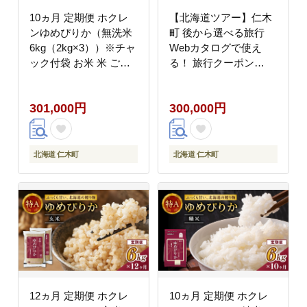
10ヵ月 定期便 ホクレ
【北海道ツアー】仁木
ンゆめぴりか（無洗米
町 後から選べる旅行
6kg（2kg×3））※チャ
Webカタログで使え
ック付袋 お米 米 ごは
る！ 旅行クーポン
ん 無洗米 白米 国産 北
（90,000円分） 果実と
海道 こめ コメ [JA新お
やすらぎの里 仁木町ス
301,000円
300,000円
たる]
テイを満喫！ 旅行券 宿
泊券 飲食券 体験サービ
ス券 パッケージ旅行
[Japan Tourism
北海道 仁木町
北海道 仁木町
Association]
12ヵ月 定期便 ホクレ
10ヵ月 定期便 ホクレ