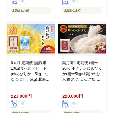
[JA新おたる]
式会社 松原米穀]
北海道 仁木町
北海道 仁木町
6ヵ月 定期便 (無洗米
隔月3回 定期便 (精米
10kg)食べ比べセット
20kg)ホクレンゆめぴり
(ゆめぴりか：5kg、な
か(精米5kg×4袋) 米 お
なつぼし：5kg) 北海道
米 白米 ごはん ご飯 ラ
米 お米 白米 ごはん ご
イス 和食 炭水化物 主
飯 ライス 和食 炭水化
食 おにぎり お弁当 [JA
223,000円
220,000円
物 主食 おにぎり お弁
新おたる]
当 ほど良い粘り 豊かな
甘み つややか セット
特A [JA新おたる]