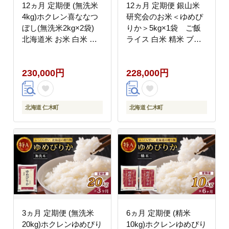
12ヵ月 定期便 (無洗米
12ヵ月 定期便 銀山米
4kg)ホクレン喜ななつ
研究会のお米＜ゆめぴ
ぼし(無洗米2kg×2袋)
りか＞5kg×1袋 ご飯
北海道米 お米 白米 ご
ライス 白米 精米 ブラ
はん ご飯 ライス 和食
ンド米 おにぎり お弁当
炭水化物 主食 おにぎり
北海道産 産地直送 ご飯
230,000円
228,000円
お弁当 ほど良い粘り 豊
時短 朝ごはん 夜ごはん
かな甘み つややか 特A
昼ごはん [株式会社 松
[JA新おたる]
原米穀]
北海道 仁木町
北海道 仁木町
3ヵ月 定期便 (無洗米
6ヵ月 定期便 (精米
20kg)ホクレンゆめぴり
10kg)ホクレンゆめぴり