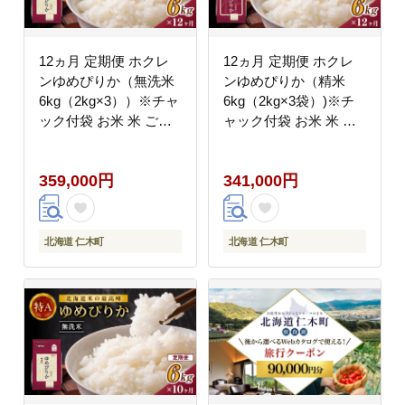
12ヵ月 定期便 ホクレ
12ヵ月 定期便 ホクレ
ンゆめぴりか（無洗米
ンゆめぴりか（精米
6kg（2kg×3））※チャ
6kg（2kg×3袋）)※チ
ック付袋 お米 米 ごは
ャック付袋 お米 米 ご
ん 無洗米 白米 国産 北
はん 精米 白米 国産 北
海道 こめ コメ [JA新お
海道 こめ コメ [JA新お
359,000円
341,000円
たる]
たる]
北海道 仁木町
北海道 仁木町