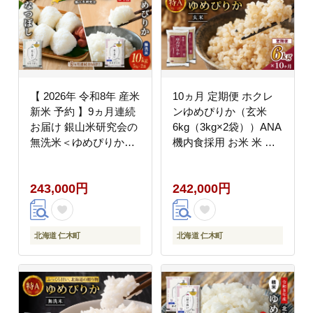
【 2026年 令和8年 産米
10ヵ月 定期便 ホクレ
新米 予約 】9ヵ月連続
ンゆめぴりか（玄米
お届け 銀山米研究会の
6kg（3kg×2袋））ANA
無洗米＜ゆめぴりか＆
機内食採用 お米 米 ご
ななつぼし＞ セット 計
はん 玄米 国産 北海道
10kg（各5kg×1袋） ご
こめ コメ [JA新おたる]
243,000円
242,000円
飯 ライス 白米 精米 ブ
ランド米 おにぎり お弁
当 北海道産 [株式会社
松原米穀]
北海道 仁木町
北海道 仁木町