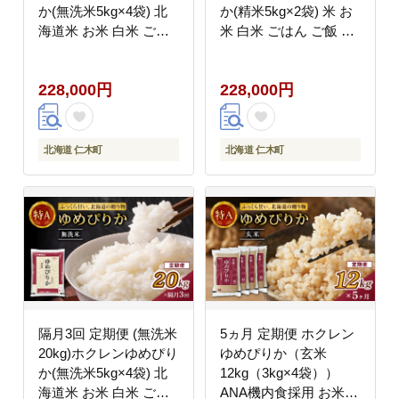
か(無洗米5kg×4袋) 北
か(精米5kg×2袋) 米 お
海道米 お米 白米 ごは
米 白米 ごはん ご飯 ラ
ん ご飯 ライス 和食 炭
イス 和食 炭水化物 主
水化物 主食 おにぎり
食 おにぎり お弁当 [JA
228,000円
228,000円
お弁当 特A 高い品質基
新おたる]
準 認定マーク つややか
[JA新おたる]
北海道 仁木町
北海道 仁木町
隔月3回 定期便 (無洗米
5ヵ月 定期便 ホクレン
20kg)ホクレンゆめぴり
ゆめぴりか（玄米
か(無洗米5kg×4袋) 北
12kg（3kg×4袋））
海道米 お米 白米 ごは
ANA機内食採用 お米