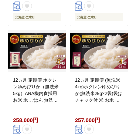
ランド米 おにぎり お弁
食 ご飯 朝ごはん 夜ご
当 北海道産 [株式会社
はん 昼ごはん[株式会社
松原米穀]
松原米穀]
北海道 仁木町
北海道 仁木町
12ヵ月 定期便 ホクレ
12ヵ月 定期便 (無洗米
ンゆめぴりか（無洗米
4kg)ホクレンゆめぴり
5kg）ANA機内食採用
か(無洗米2kg×2袋)袋は
お米 米 ごはん 無洗米
チャック付 米 お米 白
白米 国産 北海道 こめ
米 ごはん ご飯 ライス
コメ [JA新おたる]
和食 炭水化物 主食 お
258,000円
257,000円
にぎり お弁当 [JA新お
たる]