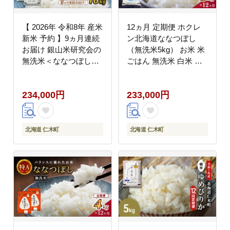
【 2026年 令和8年 産米
12ヵ月 定期便 ホクレ
新米 予約 】9ヵ月連続
ン北海道ななつぼし
お届け 銀山米研究会の
（無洗米5kg） お米 米
無洗米＜ななつぼし＞
ごはん 無洗米 白米 国
10kg（5kg×2袋） ご飯
産 北海道 こめ コメ 12
白米 ライス ブランド米
回 [JA新おたる]
234,000円
233,000円
おにぎり お弁当 北海道
産 産地直送 時短 ごは
ん [株式会社 松原米穀]
北海道 仁木町
北海道 仁木町