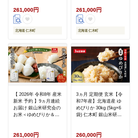
ト 食塩不使用 [株式会
ライス ブランド米 おに
261,000円
261,000円
社コンセル]
ぎり お弁当 北海道産
産地直送 時短 ごはん
[株式会社 松原米穀]
北海道 仁木町
北海道 仁木町
【 2026年 令和8年 産米
3ヵ月 定期便 玄米【令
新米 予約 】9ヵ月連続
和7年産】北海道産 ゆ
お届け 銀山米研究会の
めぴりか 30kg (5kg×6
お米＜ゆめぴりか＆な
袋) 仁木町 銀山米研究
なつぼし＞ セット 計
会【機内食に採用】ラ
10kg（各5kg×1袋） ご
イス ブランド米 おにぎ
261,000円
260,000円
飯 ライス 白米 精米 ブ
り お弁当 産地直送 主