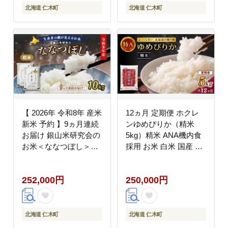
北海道 仁木町
北海道 仁木町
【 2026年 令和8年 産米
12ヵ月 定期便 ホクレ
新米 予約 】9ヵ月連続
ンゆめぴりか（精米
お届け 銀山米研究会の
5kg）精米 ANA機内食
お米＜ななつぼし＞
採用 お米 白米 国産 北
10kg（5kg×2袋） ご飯
海道 こめ コメ [JA新お
ライス 白米 精米 ブラ
たる]
252,000円
250,000円
ンド米 おにぎり お弁当
北海道産 産地直送 時短
ごはん [株式会社 松原
米穀]
北海道 仁木町
北海道 仁木町