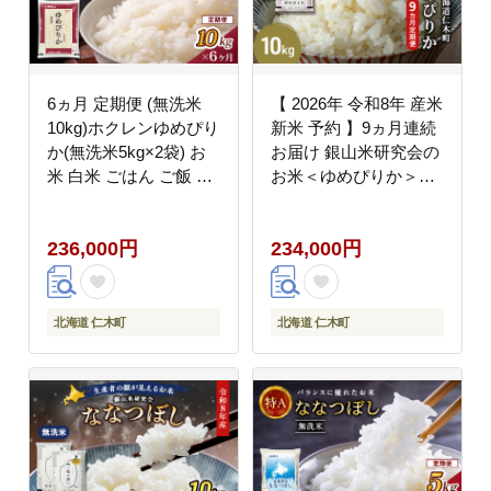
6ヵ月 定期便 (無洗米
【 2026年 令和8年 産米
10kg)ホクレンゆめぴり
新米 予約 】9ヵ月連続
か(無洗米5kg×2袋) お
お届け 銀山米研究会の
米 白米 ごはん ご飯 ラ
お米＜ゆめぴりか＞
イス 和食 炭水化物 主
10kg（5kg×2袋） ご飯
食 おにぎり お弁当 [JA
ライス 白米 精米 ブラ
236,000円
234,000円
新おたる]
ンド米 おにぎり お弁当
北海道産 産地直送 時短
ごはん [株式会社 松原
米穀]
北海道 仁木町
北海道 仁木町