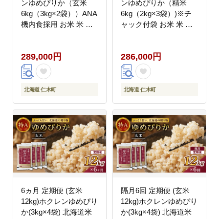
ンゆめぴりか（玄米
ンゆめぴりか（精米
6kg（3kg×2袋））ANA
6kg（2kg×3袋）)※チ
機内食採用 お米 米 ご
ャック付袋 お米 米 ご
はん 玄米 国産 北海道
はん 精米 白米 国産 北
こめ コメ [JA新おたる]
海道 こめ コメ [JA新お
289,000円
286,000円
たる]
北海道 仁木町
北海道 仁木町
6ヵ月 定期便 (玄米
隔月6回 定期便 (玄米
12kg)ホクレンゆめぴり
12kg)ホクレンゆめぴり
か(3kg×4袋) 北海道米
か(3kg×4袋) 北海道米