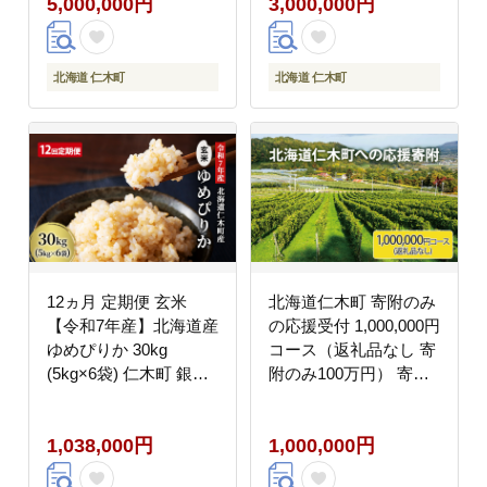
5,000,000円
3,000,000円
ステイを満喫！ 旅行券
ステイを満喫！ 旅行券
宿泊券 飲食券 体験サー
宿泊券 飲食券 体験サー
ビス券 パッケージ旅行
ビス券 パッケージ旅行
[Japan Tourism
[Japan Tourism
北海道 仁木町
北海道 仁木町
Association]
Association]
12ヵ月 定期便 玄米
北海道仁木町 寄附のみ
【令和7年産】北海道産
の応援受付 1,000,000円
ゆめぴりか 30kg
コース（返礼品なし 寄
(5kg×6袋) 仁木町 銀山
附のみ100万円） 寄付
米研究会【機内食に採
支援 応援 北海道 仁木
用】ライス ブランド米
町 [仁木町役場]
1,038,000円
1,000,000円
おにぎり お弁当 産地直
送 主食 ご飯 朝ごはん