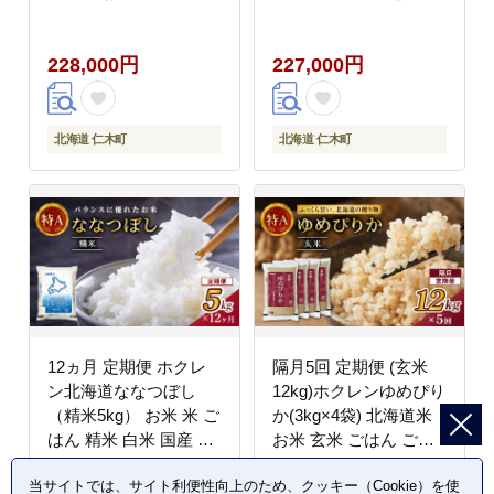
ん ご飯 ライス 和食 炭
米 ごはん 玄米 国産 北
水化物 主食 おにぎり
海道 こめ コメ [JA新お
228,000円
227,000円
お弁当 特A 高い品質基
たる]
準 認定マーク つややか
[JA新おたる]
北海道 仁木町
北海道 仁木町
12ヵ月 定期便 ホクレ
隔月5回 定期便 (玄米
ン北海道ななつぼし
12kg)ホクレンゆめぴり
（精米5kg） お米 米 ご
か(3kg×4袋) 北海道米
はん 精米 白米 国産 北
お米 玄米 ごはん ご飯
海道 こめ コメ 12回
ライス 和食 炭水化物
当サイトでは、サイト利便性向上のため、クッキー（Cookie）を使
[JA新おたる]
主食 おにぎり お弁当