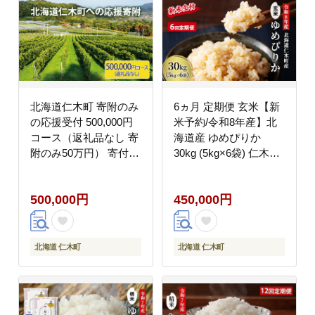
北海道仁木町 寄附のみ
6ヵ月 定期便 玄米【新
の応援受付 500,000円
米予約/令和8年産】北
コース（返礼品なし 寄
海道産 ゆめぴりか
附のみ50万円） 寄付
30kg (5kg×6袋) 仁木町
支援 応援 北海道 仁木
銀山米研究会【機内食
町 [仁木町役場]
に採用】ライス ブラン
500,000円
450,000円
ド米 おにぎり お弁当
産地直送 主食 ご飯[株
式会社 松原米穀]
北海道 仁木町
北海道 仁木町