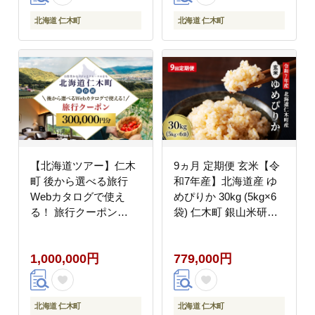
夜ごはん 昼ごはん[株式
会社 松原米穀]
北海道 仁木町
北海道 仁木町
【北海道ツアー】仁木
9ヵ月 定期便 玄米【令
町 後から選べる旅行
和7年産】北海道産 ゆ
Webカタログで使え
めぴりか 30kg (5kg×6
る！ 旅行クーポン
袋) 仁木町 銀山米研究
（300,000円分） 果実
会【機内食に採用】ラ
とやすらぎの里 仁木町
イス ブランド米 おにぎ
1,000,000円
779,000円
ステイを満喫！ 旅行券
り お弁当 産地直送 主
宿泊券 飲食券 体験サー
食 ご飯 朝ごはん 夜ご
ビス券 パッケージ旅行
はん 昼ごはん[株式会社
[Japan Tourism
松原米穀]
北海道 仁木町
北海道 仁木町