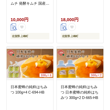
ムチ 発酵キムチ 国産野
菜 キムチ 手作りキムチ
無添加キムチ 自然発酵
10,000円
18,000円
乳酸菌 キムチ お取り寄
せ ごはんのお供 おつま
み 辛い グルメ 人気 冷
蔵
佐賀県 上峰町
佐賀県 上峰町
日本蜜蜂の純粋はちみ
日本蜜蜂の純粋はちみ
つ 100g×4 C-694-HB
つ 日本蜜蜂の純粋はち
みつ 300g×2 D-665-HB