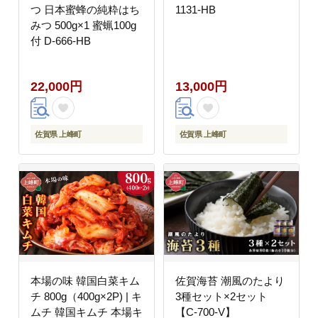
つ 日本蜜蜂の純粋はち
1131-HB
みつ 500g×1 蜜蝋100g
付 D-666-HB
22,000円
13,000円
佐賀県 上峰町
佐賀県 上峰町
本場の味 韓国白菜キム
佐賀海苔 潮風のたより
チ 800g（400g×2P) | キ
3種セット×2セット
ムチ 韓国キムチ 本場キ
【C-700-V】