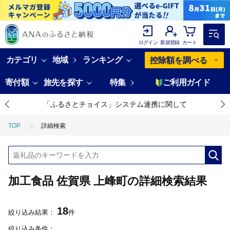
ログイン
新規登録
カート
カテゴリ
地域
ランキング
控除額を調べる
寄付額
旅先を探す
特集
ご利用ガイド
「ふるさとチョイス」システム連携に関して
TOP
詳細検索
加工食品 佐賀県 上峰町の詳細検索結果
18
絞り込み結果：
件
絞り込み条件：