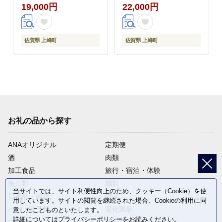
19,000円
22,000円
佐賀県 上峰町
佐賀県 上峰町
お礼の品から探す
ANAオリジナル
定期便
酒
肉類
加工食品
旅行・宿泊・体験
魚介類
麺類
当サイトでは、サイト利便性向上のため、クッキー（Cookie）を使
日用品・雑貨
野菜
用しています。サイトの閲覧を継続された場合、Cookieの利用に同
パン・菓子類
電化製品
意したことものといたします。
詳細については
プライバシーポリシー
をお読みください。
フルーツ
卵・乳製品