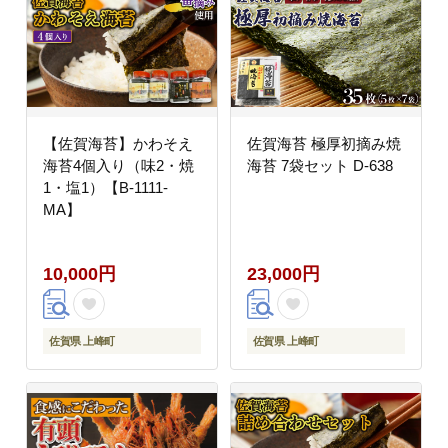
【佐賀海苔】かわそえ
佐賀海苔 極厚初摘み焼
海苔4個入り（味2・焼
海苔 7袋セット D-638
1・塩1）【B-1111-
MA】
10,000円
23,000円
佐賀県 上峰町
佐賀県 上峰町