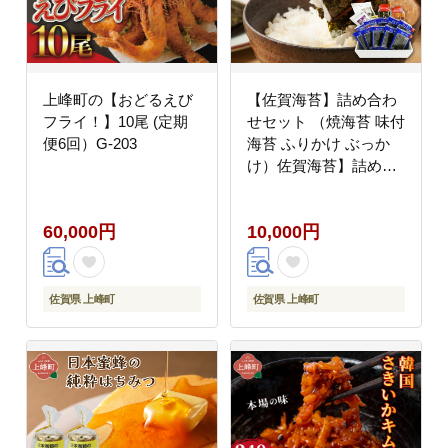
上峰町の【おどるえび
【佐賀海苔】詰め合わ
フライ！】10尾 (定期
せセット （焼海苔 味付
便6回）G-203
海苔 ふりかけ ぶっか
け）佐賀海苔】詰め合
わせセット （焼海苔 味
付海苔 ふりかけ ぶっか
60,000円
10,000円
け）B-1106
佐賀県 上峰町
佐賀県 上峰町