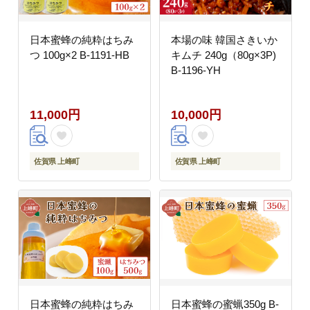
日本蜜蜂の純粋はちみ
本場の味 韓国さきいか
つ 100g×2 B-1191-HB
キムチ 240g（80g×3P)
B-1196-YH
11,000円
10,000円
佐賀県 上峰町
佐賀県 上峰町
日本蜜蜂の純粋はちみ
日本蜜蜂の蜜蝋350g B-