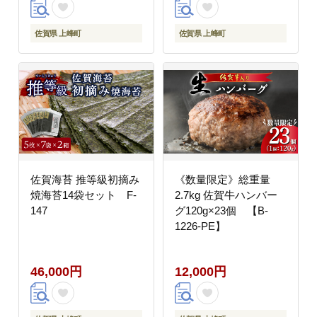
佐賀県 上峰町
佐賀県 上峰町
佐賀海苔 推等級初摘み
《数量限定》総重量
焼海苔14袋セット F-
2.7kg 佐賀牛ハンバー
147
グ120g×23個 【B-
1226-PE】
46,000円
12,000円