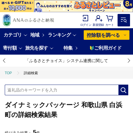
ログイン
新規登録
カート
カテゴリ
地域
ランキング
控除額を調べる
寄付額
旅先を探す
特集
ご利用ガイド
「ふるさとチョイス」システム連携に関して
TOP
詳細検索
ダイナミックパッケージ 和歌山県 白浜
町の詳細検索結果
5
絞り込み結果：
件