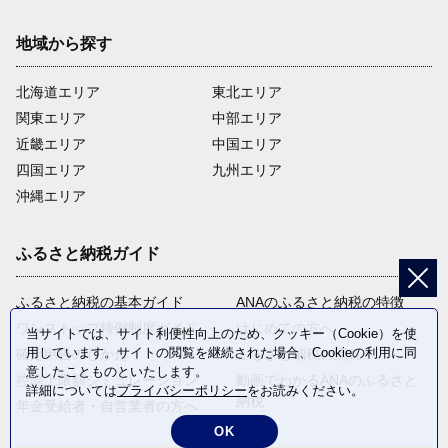
地域から探す
北海道エリア
東北エリア
関東エリア
中部エリア
近畿エリア
中国エリア
四国エリア
九州エリア
沖縄エリア
ふるさと納税ガイド
ふるさと納税の基本ガイド
ANAのふるさと納税の特徴
ワンストップ特例制度ガイド
はじめての方へ
当サイトでは、サイト利便性向上のため、クッキー（Cookie）を使
用しています。サイトの閲覧を継続された場合、Cookieの利用に同
確定申告のしかた
ふるさと納税の流れ
意したことものといたします。
控除上限額シミュレーション
動画でわかるANAのふるさと
詳細については
プライバシーポリシー
をお読みください。
納税
年金受給者・自営業者の方へ
OK