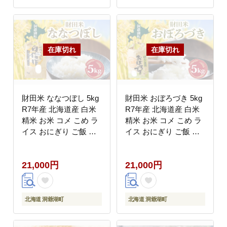
財田米 ななつぼし 5kg
財田米 おぼろづき 5kg
R7年産 北海道産 白米
R7年産 北海道産 白米
精米 お米 コメ こめ ラ
精米 お米 コメ こめ ラ
イス おにぎり ご飯 国
イス おにぎり ご飯 国
産 炊き立て 自炊 人気
産 炊き立て 自炊 人気
お取り寄せ 産地直送 常
お取り寄せ 産地直送 常
21,000円
21,000円
温 送料無料 北海道 洞
温 送料無料 北海道 洞
爺湖町
爺湖町
北海道 洞爺湖町
北海道 洞爺湖町