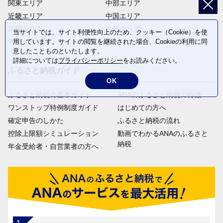
関東エリア
中部エリア
近畿エリア
中国エリア
四国エリア
九州エリア
当サイトでは、サイト利便性向上のため、クッキー（Cookie）を使
用しています。サイトの閲覧を継続された場合、Cookieの利用に同
沖縄エリア
意したことものといたします。
詳細については
プライバシーポリシー
をお読みください。
ふるさと納税ガイド
OK
ふるさと納税の基本ガイド
ANAのふるさと納税の特徴
ワンストップ特例制度ガイド
はじめての方へ
確定申告のしかた
ふるさと納税の流れ
控除上限額シミュレーション
動画でわかるANAのふるさと
納税
年金受給者・自営業者の方へ