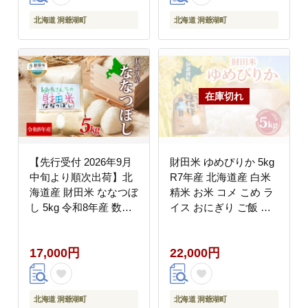
道 洞爺湖町
北海道 洞爺湖町
北海道 洞爺湖町
【先行受付 2026年9月
財田米 ゆめぴりか 5kg
中旬より順次出荷】北
R7年産 北海道産 白米
海道産 財田米 ななつぼ
精米 お米 コメ こめ ラ
し 5kg 令和8年産 数量
イス おにぎり ご飯 国
限定 たからだ米 お米
産 炊き立て 自炊 人気
米 コメ 精米 北海道米
お取り寄せ 産地直送 常
17,000円
22,000円
ご飯 ごはん 甘み 粘り
温 送料無料 北海道 洞
ライス ブランド米 国産
爺湖町
お取り寄せ 洞爺湖町 美
味しい
北海道 洞爺湖町
北海道 洞爺湖町