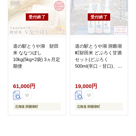
道の駅とうや湖 財田
道の駅とうや湖 洞爺湖
米 ななつぼし
町財田米 どぶろく甘酒
10kg(5kg×2袋) 3ヵ月定
セット(どぶろく
期便
500ml(辛口・甘口)、甘
酒510g 各1本)
61,000円
19,000円
北海道 洞爺湖町
北海道 洞爺湖町