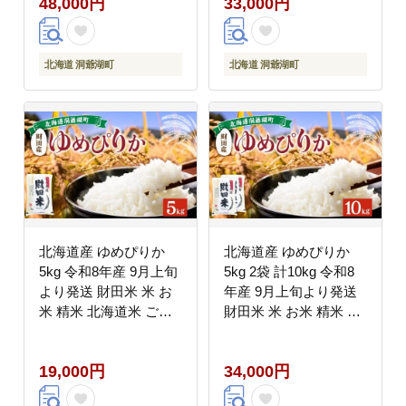
48,000円
33,000円
届け 数量限定 たからだ
届け 数量限定 たからだ
米 お米 米 コメ 精米 北
米 お米 米 コメ 精米 北
海道米 ご飯 ごはん 甘
海道米 ご飯 ごはん 甘
み 粘り ブランド米 お
み 粘り ブランド米 お
北海道 洞爺湖町
北海道 洞爺湖町
取り寄せ 洞爺湖町
取り寄せ 洞爺湖町
北海道産 ゆめぴりか
北海道産 ゆめぴりか
5kg 令和8年産 9月上旬
5kg 2袋 計10kg 令和8
より発送 財田米 米 お
年産 9月上旬より発送
米 精米 北海道米 ご飯
財田米 米 お米 精米 北
ごはん ライス ブランド
海道米 ご飯 ごはん ラ
米 国産米 白米 ギフト
イス ブランド米 国産米
19,000円
34,000円
お取り寄せ 農家直送 宮
白米 ギフト お取り寄せ
内農園 北海道 洞爺湖町
農家直送 宮内農園 北海