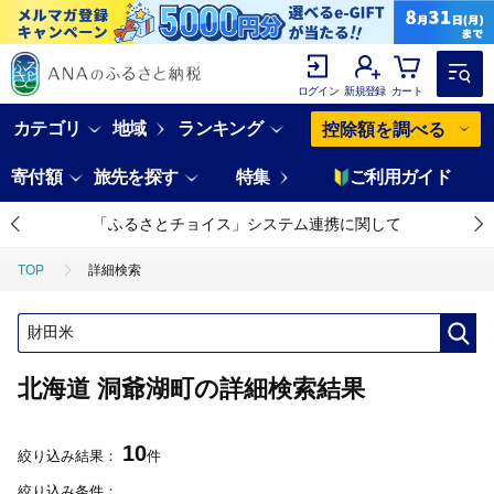
ログイン
新規登録
カート
カテゴリ
地域
ランキング
控除額を調べる
寄付額
旅先を探す
特集
ご利用ガイド
「ふるさとチョイス」システム連携に関して
TOP
詳細検索
北海道 洞爺湖町の詳細検索結果
10
絞り込み結果：
件
絞り込み条件：