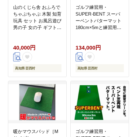
山のくじら舎 おふろで
ゴルフ練習用・
ちゃぷちゃぷ 木製 知育
SUPER-BENT スーパ
玩具 セット お風呂遊び
ーベントパターマット
男の子 女の子 ギフト
180cm×5mと練習用具
包装 ラッピング プレゼ
（距離感マスターカッ
ント 贈り物 贈答 出産
プ、まっすぐぱっと、
40,000円
134,000円
祝い 誕生日祝い のし
トレーニングリング付
熨斗対応 高知県産
き）
高知県 芸西村
高知県 芸西村
暖かマウスパッド［M
ゴルフ練習用・