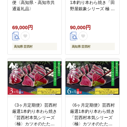
便〈高知県・高知市共
1本釣り本わら焼き「田
通返礼品〉
野屋銀象シリーズ 極 カ
ツオのたたき（6～7人
前）完全天日塩付（田
69,000円
90,000円
野屋銀象ソルト）」
〈高知県・土佐市共通
返礼品〉かつお タタキ
海鮮 藁焼き 鰹 塩 緊急
高知県 芸西村
高知県 芸西村
支援 (随時出荷中)
《3ヶ月定期便》芸西村
《6ヶ月定期便》芸西村
厳選1本釣り本わら焼き
厳選1本釣り本わら焼き
「芸西村本気シリーズ
「芸西村本気シリーズ
〈極〉カツオのたたき
〈極〉カツオのたたき