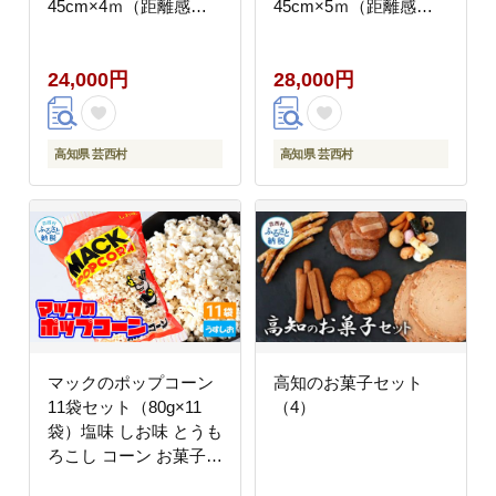
45cm×4ｍ（距離感マ
45cm×5ｍ（距離感マ
スターカップ付き）
スターカップ付き）
（シンプルセット）
（シンプルセット）
24,000円
28,000円
高知県 芸西村
高知県 芸西村
マックのポップコーン
高知のお菓子セット
11袋セット（80g×11
（4）
袋）塩味 しお味 とうも
ろこし コーン お菓子
おかし スナック菓子 お