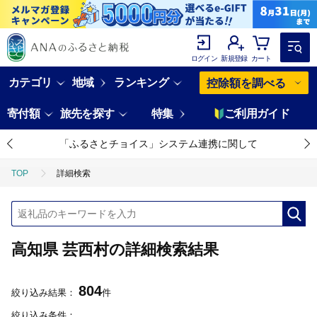
ログイン
新規登録
カート
カテゴリ
地域
ランキング
控除額を調べる
寄付額
旅先を探す
特集
ご利用ガイド
「ふるさとチョイス」システム連携に関して
TOP
詳細検索
高知県 芸西村の詳細検索結果
804
絞り込み結果：
件
絞り込み条件：