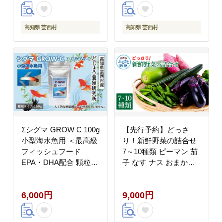
酒 さけ 日本酒 アルコ
ール パウチパック 地酒
高知県 芸西村
高知県 芸西村
Σシグマ GROW C 100g
【先行予約】どっさ
小型海水魚用 ＜最高級
り！新鮮野菜の詰合せ
フィッシュフード
7～10種類 ピーマン 茄
EPA・DHA配合 顆粒タ
子 なす ナス おまかせ
イプ 魚 餌＞ ハタタテ
特産品 野菜 やさい 野
ハゼ ミドリフグ スズメ
菜セット おかず 健康
6,000円
9,000円
ダイ など 【餌 えさ エ
新鮮 詰め合わせ お楽し
サ】【観賞魚 餌やり】
み お取り寄せ 通販
【水槽/熱帯魚/観賞魚/