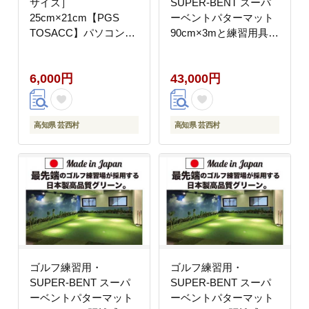
サイズ］
SUPER-BENT スーパ
25cm×21cm【PGS
ーベントパターマット
TOSACC】パソコン
90cm×3mと練習用具
PC MAC レーザー ゲー
（距離感マスターカッ
ミング 温かい 暖かい
プ、まっすぐぱっと、
6,000円
43,000円
あったか
トレーニングリング付
き）（土佐カントリー
クラブオリジナル仕
様）【TOSACC2019】
高知県 芸西村
高知県 芸西村
〈高知市共通返礼品〉
ゴルフ練習用・
ゴルフ練習用・
SUPER-BENT スーパ
SUPER-BENT スーパ
ーベントパターマット
ーベントパターマット