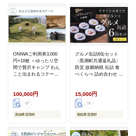
ONIWAご利用券3,000
グルメ缶詰6缶セット
円×10枚 ＜ゆったり空
〈黒潮町共通返礼品〉
間で贅沢キャンプ わん
防災 故郷納税 缶詰 食
こと泊まれるコテージ
べくらべ 詰め合わせ 魚
＞
国産
100,000円
15,000円
高知県 芸西村
高知県 芸西村