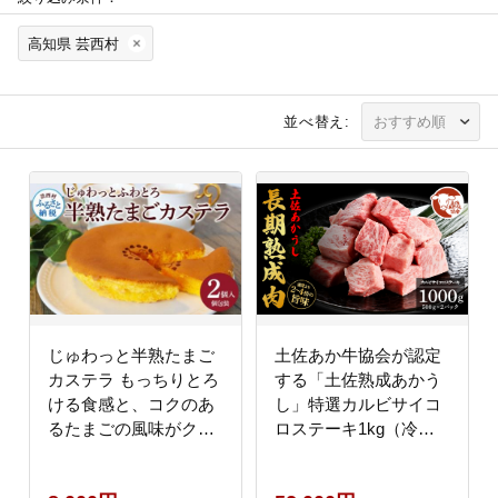
高知県 芸西村
並べ替え:
じゅわっと半熟たまご
土佐あか牛協会が認定
カステラ もっちりとろ
する「土佐熟成あかう
ける食感と、コクのあ
し」特選カルビサイコ
るたまごの風味がクセ
ロステーキ1kg（冷
になる半熟卵カステラ
凍）
2個入り 個包装 高知 返