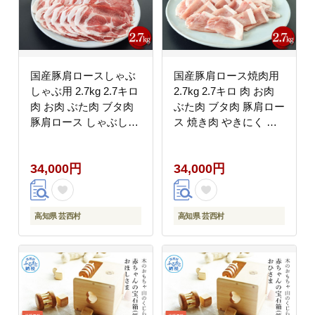
国産豚肩ロースしゃぶ
国産豚肩ロース焼肉用
しゃぶ用 2.7kg 2.7キロ
2.7kg 2.7キロ 肉 お肉
肉 お肉 ぶた肉 ブタ肉
ぶた肉 ブタ肉 豚肩ロー
豚肩ロース しゃぶしゃ
ス 焼き肉 やきにく お
ぶ おかず ジューシー
かず ジューシー 美味し
美味しい おいしい 柔ら
い おいしい 柔らかい
34,000円
34,000円
かい 国産 真空パック
国産 真空パック お取り
お取り寄せ 食品
寄せ 食品
高知県 芸西村
高知県 芸西村