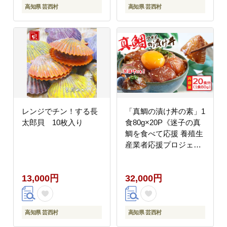
飼育】【生体】【アク
高知県 芸西村
高知県 芸西村
アリウム/あくありう
む】
レンジでチン！する長
「真鯛の漬け丼の素」1
太郎貝 10枚入り
食80g×20P《迷子の真
鯛を食べて応援 養殖生
産業者応援プロジェク
ト》
13,000円
32,000円
高知県 芸西村
高知県 芸西村