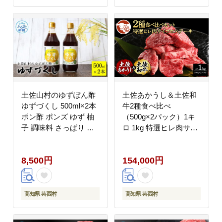
土佐山村のゆずぽん酢
土佐あかうし＆土佐和
ゆずづくし 500ml×2本
牛2種食べ比べ
ポン酢 ポンズ ゆず 柚
（500g×2パック）1キ
子 調味料 さっぱり 美
ロ 1kg 特選ヒレ肉サイ
味しい おいしい 鍋 し
コロステーキ 特選ヒレ
ゃぶしゃぶ 冷奴 魚料理
サイコロステーキ 牛肉
8,500円
154,000円
蒸し料理 ドレッシング
赤牛 和牛 国産 エイジ
セット
ングビーフ エイジング
工法 熟成肉
高知県 芸西村
高知県 芸西村