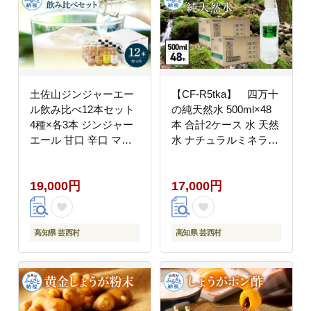
土佐山ジンジャーエー
【CF-R5tka】 四万十
ル飲み比べ12本セット
の純天然水 500ml×48
4種×各3本 ジンジャー
本 合計2ケース 水 天然
エール 甘口 辛口 マイ
水 ナチュラルミネラル
ルド 飲み物 詰め合わせ
ウォーター モンドセレ
セット お歳暮 ギフト
クション金賞受賞 健康
19,000円
17,000円
ドリンク ジンジャー ジ
お水 飲みやすい ご家庭
ュース 飲み比べ 贈り物
用 ご自宅用 防災 まと
故郷納税 19000円 ふる
め買い 備蓄 防災
さとのうぜい 高知県産
高知県 芸西村
高知県 芸西村
生姜 芸西村 返礼品