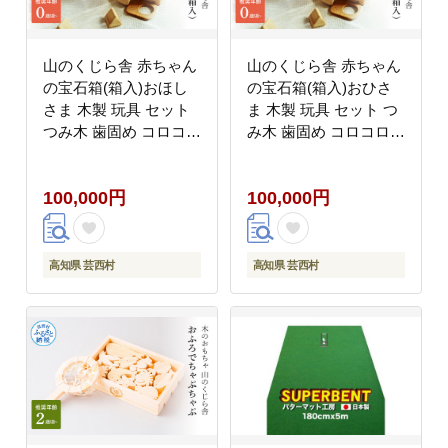
山のくじら舎 赤ちゃん
山のくじら舎 赤ちゃん
の宝石箱(箱入)おほし
の宝石箱(箱入)おひさ
さま 木製 玩具 セット
ま 木製 玩具 セット つ
つみ木 歯固め コロコロ
み木 歯固め コロコロ
ギフト 包装 ラッピング
ギフト 包装 ラッピング
プレゼント 贈り物 贈答
プレゼント 贈り物 贈答
100,000円
100,000円
出産祝い 誕生日祝い の
出産祝い 誕生日祝い の
し 熨斗対応 高知県産
し 熨斗対応 高知県産
高知県 芸西村
高知県 芸西村