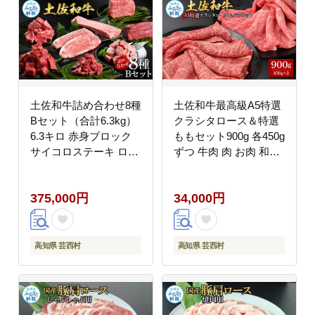
土佐和牛詰め合わせ8種
土佐和牛最高級A5特選
Bセット（合計6.3kg）
クラシタロース＆特選
6.3キロ 赤身ブロック
ももセット900g 各450g
サイコロステーキ ロー
ずつ 牛肉 肉 お肉 和牛
ス サーロイン カルビ
国産 牛 クラシタロース
スネ ヒレ ブロック肉
モモ肉 A5 最高級 特選
375,000円
34,000円
特選 赤身 牛肉 和牛 国
霜降り 国産 豪華 贅沢
産 エイジング工法 熟成
美味しい 肉汁
肉
高知県 芸西村
高知県 芸西村