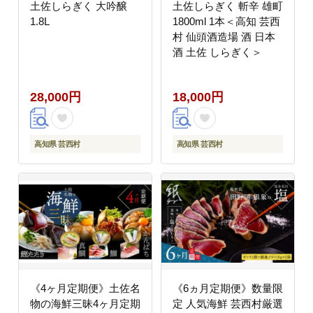
土佐しらぎく 大吟醸
土佐しらぎく 斬辛 雄町
1.8L
1800ml 1本＜高知 芸西
村 仙頭酒造場 酒 日本
酒 土佐 しらぎく＞
28,000円
18,000円
高知県 芸西村
高知県 芸西村
《4ヶ月定期便》土佐名
《6ヵ月定期便》数量限
物の海鮮三昧4ヶ月定期
定 人気海鮮 芸西村厳選