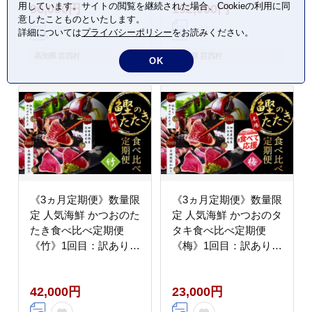
用しています。サイトの閲覧を継続された場合、Cookieの利用に同
96,000円
192,000円
おのたたき 定期便
おのたたき 定期便
意したことものといたします。
詳細については
プライバシーポリシー
をお読みください。
高知県 芸西村
高知県 芸西村
OK
《3ヵ月定期便》数量限
《3ヵ月定期便》数量限
定 人気海鮮 かつおのた
定 人気海鮮 かつおのタ
たき食べ比べ定期便
タキ食べ比べ定期便
《竹》1回目：訳ありカ
《梅》1回目：訳ありカ
ツオのたたき1.5kg、2
ツオのたたき1.5kg、2
回目：極み鰹 銀象完全
回目：極鰹 銀象完全天
42,000円
23,000円
天日塩2節、3回目：極
日塩1節、3回目：極鰹
み鰹 土佐無添加ぬた2
土佐無添加ぬた1節 高