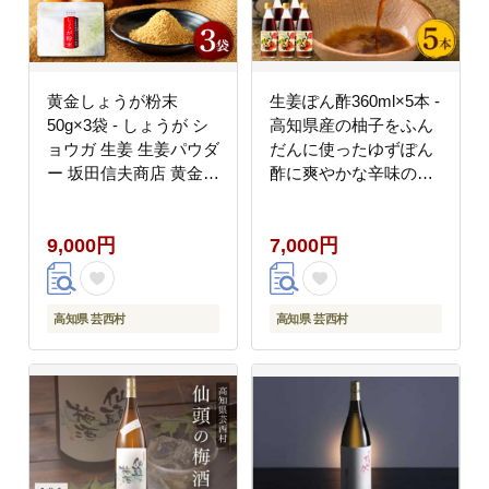
黄金しょうが粉末
生姜ぽん酢360ml×5本 -
50g×3袋 - しょうが シ
高知県産の柚子をふん
ョウガ 生姜 生姜パウダ
だんに使ったゆずぽん
ー 坂田信夫商店 黄金し
酢に爽やかな辛味の黄
ょうが 高知 国産 料理
金しょうがをたっぷり
紅茶 しょうが湯 健康
加えた特別な一品 ポン
9,000円
7,000円
美容 ふるさとのうぜい
酢 ぽん酢しょうゆ 生姜
故郷納税9000円 返礼品
黄金しょうが 調味料 ド
レッシング 鍋
高知県 芸西村
高知県 芸西村