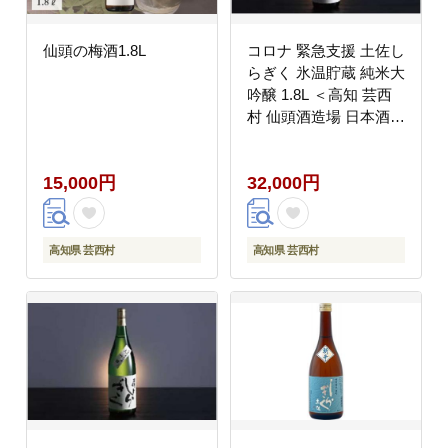
仙頭の梅酒1.8L
コロナ 緊急支援 土佐し
らぎく 氷温貯蔵 純米大
吟醸 1.8L ＜高知 芸西
村 仙頭酒造場 日本酒
土佐 しらぎく＞
15,000円
32,000円
高知県 芸西村
高知県 芸西村