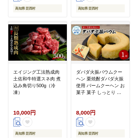
高知県 芸西村
高知県 芸西村
エイジング工法熟成肉
ダバダ火振バウムクー
土佐和牛特選スネ肉 煮
ヘン 栗焼酎ダバダ火振
込み角切り500g（冷
使用 バームクーヘン お
凍）
菓子 菓子 しっとり 大
人 お取り寄せグルメ 話
題 贈り物 ギフト 高知
10,000円
8,000円
県 高知 返礼品
高知県 芸西村
高知県 芸西村