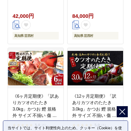
（6～7人前）あの有名
（6～7人前）あの有名
番組で紹介された有機
番組で紹介された有機
42,000円
84,000円
無添加土佐にんにくぬ
無添加土佐にんにくぬ
た・タレ付き」数量限
た・タレ付き」数量限
定〈高知市・土佐市共
定〈高知市・土佐市共
通返礼品〉
通返礼品〉
高知県 芸西村
高知県 芸西村
《6ヶ月定期便》「訳あ
《12ヶ月定期便》「訳
りカツオのたたき
ありカツオのたたき
3.0kg」かつお 鰹 規格
3.0kg」かつお 鰹 規格
外 サイズ 不揃い 傷 海
外 サイズ 不揃い 傷 海
鮮 わけあり 人気 ラン
鮮 わけあり 人気 ラン
5.0
5.0
（1）
（1）
当サイトでは、サイト利便性向上のため、クッキー（Cookie）を使
キング 本場 高知 かつ
キング 本場 高知 かつ