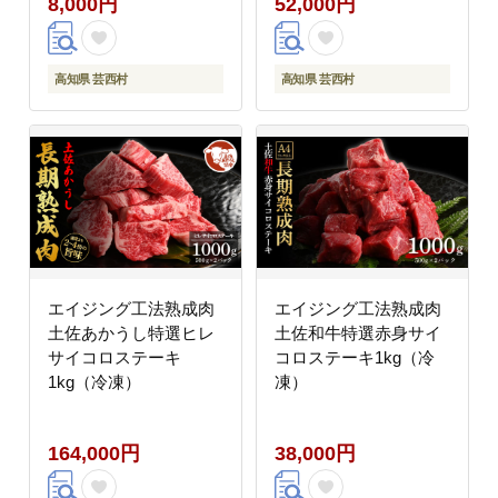
8,000円
52,000円
礼品 スイーツ 人気 お
土産 お取り寄せ 冷凍
高級 お菓子 ギフト か
わいい おしゃれ 玉子カ
高知県 芸西村
高知県 芸西村
ステラ 贈答品 贈り物
エイジング工法熟成肉
エイジング工法熟成肉
土佐あかうし特選ヒレ
土佐和牛特選赤身サイ
サイコロステーキ
コロステーキ1kg（冷
1kg（冷凍）
凍）
164,000円
38,000円