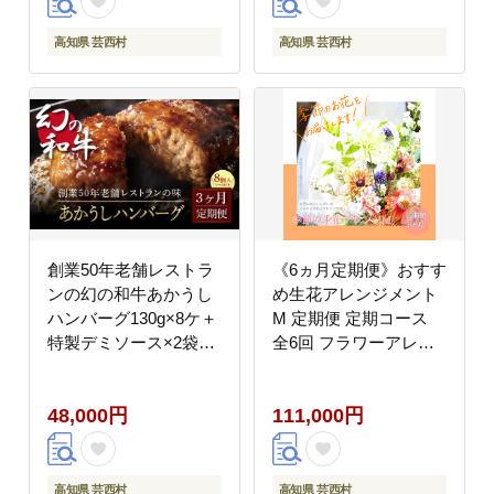
節 高知県共通返礼品 規
知県共通返礼品 規格外
格外 不揃い 傷 訳アリ
不揃い 傷 訳アリ 藁焼
高知県 芸西村
高知県 芸西村
藁焼き ランキング
き ランキング
創業50年老舗レストラ
《6ヵ月定期便》おすす
ンの幻の和牛あかうし
め生花アレンジメント
ハンバーグ130g×8ケ＋
M 定期便 定期コース
特製デミソース×2袋、
全6回 フラワーアレン
特製トマトソース×2袋
ジメント そのまま飾れ
故郷納税《3か月定期
る 生花 花束 花 お花 お
48,000円
111,000円
便》人気惣菜 数量限定
すすめ 可愛い キレイ
牛肉 豚肉 焼くだけ 溢
おしゃれ 季節のお花
れる肉汁 土佐あか牛
高知県 芸西村
高知県 芸西村