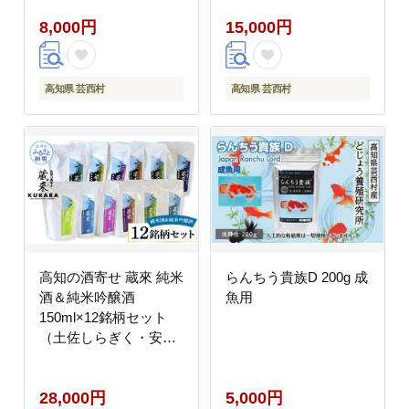
やつ おつまみ 映画 食
8,000円
15,000円
品 美味しい おいしい
お取り寄せ
高知県 芸西村
高知県 芸西村
高知の酒寄せ 蔵來 純米
らんちう貴族D 200g 成
酒＆純米吟醸酒
魚用
150ml×12銘柄セット
（土佐しらぎく・安芸
虎・豊能梅・松翁・司
牡丹・無手無冠）
28,000円
5,000円
KURARA くらら お酒