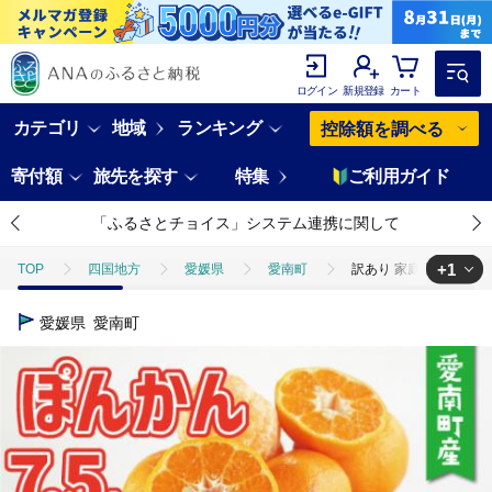
ログイン
新規登録
カート
カテゴリ
地域
ランキング
控除額を調べる
寄付額
旅先を探す
特集
ご利用ガイド
「ふるさとチョイス」システム連携に関して
+1
TOP
四国地方
愛媛県
愛南町
訳あり 家庭用 ぽんかん 
TOP
フルーツ
みかん・かんきつ類
訳あり 家庭用 ぽんかん 
愛媛県
愛南町