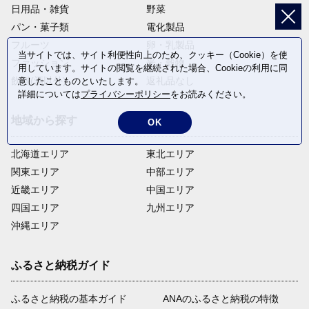
日用品・雑貨
野菜
パン・菓子類
電化製品
フルーツ
卵・乳製品
当サイトでは、サイト利便性向上のため、クッキー（Cookie）を使
ファッション
米・穀物
用しています。サイトの閲覧を継続された場合、Cookieの利用に同
飲料(酒以外)
返礼品なし
意したことものといたします。
詳細については
プライバシーポリシー
をお読みください。
地域から探す
OK
北海道エリア
東北エリア
関東エリア
中部エリア
近畿エリア
中国エリア
四国エリア
九州エリア
沖縄エリア
ふるさと納税ガイド
ふるさと納税の基本ガイド
ANAのふるさと納税の特徴