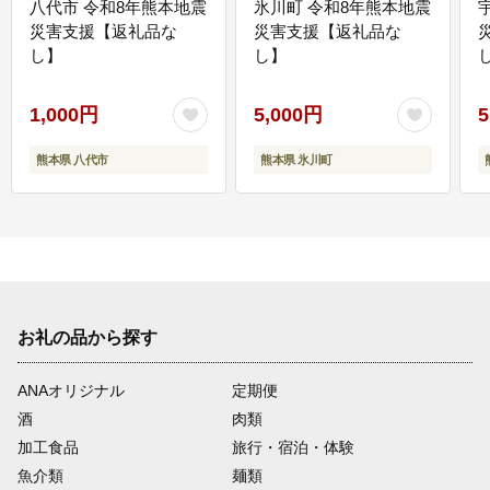
八代市 令和8年熊本地震
氷川町 令和8年熊本地震
災害支援【返礼品な
災害支援【返礼品な
し】
し】
し
1,000円
5,000円
5
熊本県 八代市
熊本県 氷川町
お礼の品から探す
ANAオリジナル
定期便
酒
肉類
加工食品
旅行・宿泊・体験
魚介類
麺類