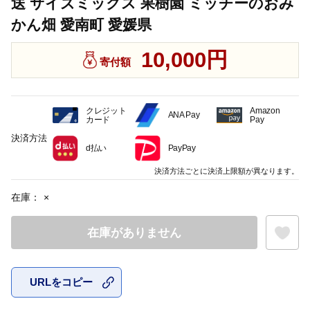
送 サイズミックス 果樹園 ミッチーのおみ
かん畑 愛南町 愛媛県
10,000円
寄付額
クレジット
Amazon
ANA Pay
カード
Pay
決済方法
d払い
PayPay
決済方法ごとに決済上限額が異なります。
在庫：
×
在庫がありません
URLをコピー
お気に入