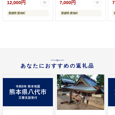
12,000円
7,000円
7
文旦 和製 グレープフル
旦 和製 グレープフルー
ーツ 家庭用 産地直送 国
ツ 家庭用 産地直送 国産
愛媛県 愛南町
愛媛県 愛南町
産 農家直送 期間限定 数
農家直送 期間限定 数量
量限定 ビタミン 健康 お
限定 ビタミン 健康 おい
いしい 特産品 ゼリー ジ
しい 特産品 ゼリー ジュ
ュース アイス 等に 人気
ース アイス 等に 人気
限定 さわやか 甘い フル
限定 さわやか 甘い フル
ーツ 果物 柑橘 mikan 蜜
ーツ 果物 柑橘 mikan 蜜
柑 ミカン 規格外 吉田農
柑 ミカン 規格外 吉田農
園 愛南町 愛媛県
園 愛南町 愛媛県
あなたにおすすめの返礼品