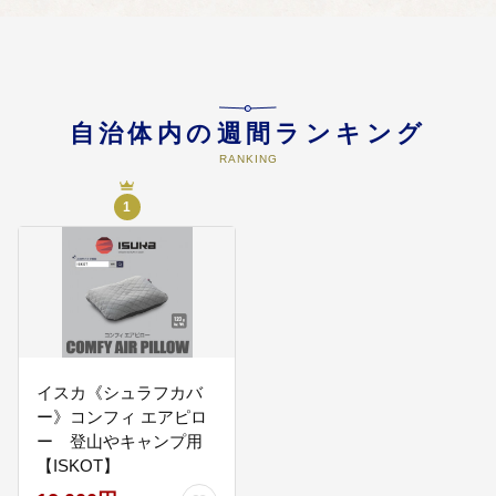
04
福祉及び健康づくり
・福祉の増進や健康づくりの促進
に活用します
自治体内の週間ランキング
RANKING
1
05
防災及び防犯対策、都市基盤の整
備
・災害に強いまちづくりや防犯対
策の整備に活用します ・都市基盤
の計画的な維持・更新に活用しま
す
イスカ《シュラフカバ
ー》コンフィ エアピロ
ー 登山やキャンプ用
06
子ども・子育て支援及び教育の充
【ISKOT】
実
・子どもを産み育てやすい環境づ