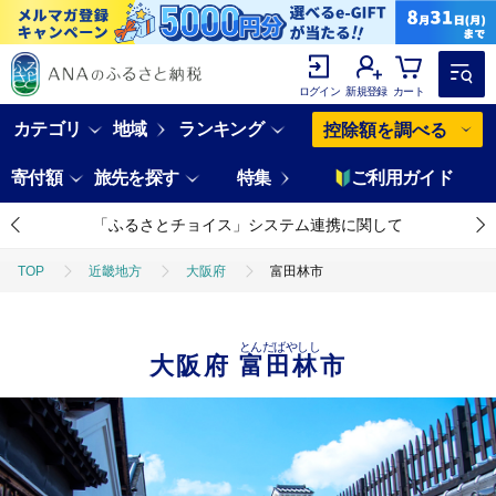
ログイン
新規登録
カート
カテゴリ
地域
ランキング
控除額を調べる
寄付額
旅先を探す
特集
ご利用ガイド
「ふるさとチョイス」システム連携に関して
TOP
近畿地方
大阪府
富田林市
とんだばやしし
大阪府
富田林市