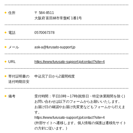
住所
〒 584-8511
大阪府 富田林市常盤町 1番1号
電話
0570067378
メール
ask-a@furusato-support.jp
URL
https://www.furusato-support.jp/contact?site=4
寄付証明書の
申込完了日から2週間程度
送付時期目安
備考
受付時間：平日10時～17時(祝祭日・特定休業期間を除く)
お問い合わせは以下のフォームからお願いいたします。
お届け日の確認やお届け先変更などもフォームから行えま
す。
https://www.furusato-support.jp/contact?site=4
(外部サイトへ遷移します。個人情報の保護は遷移先サイト
の方針に従います。)