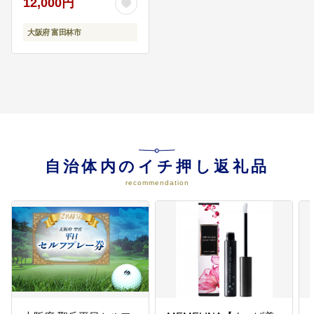
12,000円
くりに活用します ・子どもの教育
の充実に活用します
大阪府 富田林市
07
市庁舎建て替え事業
・新庁舎の建設に活用します
08
その他
自治体内のイチ押し返礼品
・使途を指定しない場合はこちら
を選択してください
recommendation