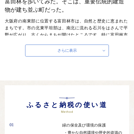
富田林を歩いてみた。そこは、重要伝統的建造
物が建ち並ぶ町だった。
大阪府の南東部に位置する富田林市は、自然と歴史に恵まれた
まちです。市の北東平坦部は、南北に流れる石川をはさんで平
野が広がり、古くからまちが開けたところです。特に富田林市
寺内町は、大阪府内唯一の国の重要伝統的建造物群保存地区に
指定されており、歴史的に貴重な町並みが残されています。一
さらに表示
方、市の南部は、雄大な金剛・葛城連峰を背景に、緑豊かな丘
陵と美しい田園風景が広がり、自然景観にあふれています。ま
た、西部丘陵地域は、計画的に開発された環境水準の高いニュ
ータウンとなっています。大阪市内まで電車で直通約30分の、
豊かな自然と歴史に囲まれた富田林市を感じてみませんか？
ふるさと納税の使い道
Method
01
緑の保全及び環境の保護
・豊かな自然環境や歴史的資源の