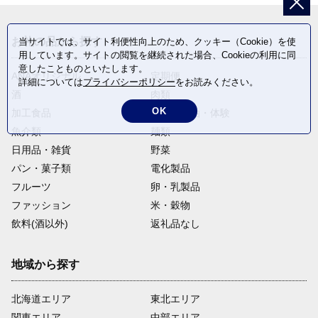
お礼の品から探す
当サイトでは、サイト利便性向上のため、クッキー（Cookie）を使
用しています。サイトの閲覧を継続された場合、Cookieの利用に同
意したことものといたします。
ANAオリジナル
定期便
詳細については
プライバシーポリシー
をお読みください。
酒
肉類
OK
加工食品
旅行・宿泊・体験
魚介類
麺類
日用品・雑貨
野菜
パン・菓子類
電化製品
フルーツ
卵・乳製品
ファッション
米・穀物
飲料(酒以外)
返礼品なし
地域から探す
北海道エリア
東北エリア
関東エリア
中部エリア