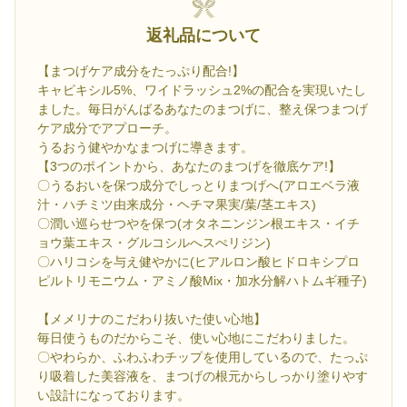
返礼品について
【まつげケア成分をたっぷり配合!】
キャピキシル5%、ワイドラッシュ2%の配合を実現いたし
ました。毎日がんばるあなたのまつげに、整え保つまつげ
ケア成分でアプローチ。
うるおう健やかなまつげに導きます。
【3つのポイントから、あなたのまつげを徹底ケア!】
〇うるおいを保つ成分でしっとりまつげへ(アロエベラ液
汁・ハチミツ由来成分・ヘチマ果実/葉/茎エキス)
〇潤い巡らせつやを保つ(オタネニンジン根エキス・イチ
ョウ葉エキス・グルコシルへスぺリジン)
〇ハリコシを与え健やかに(ヒアルロン酸ヒドロキシプロ
ピルトリモニウム・アミノ酸Mix・加水分解ハトムギ種子)
【メメリナのこだわり抜いた使い心地】
毎日使うものだからこそ、使い心地にこだわりました。
〇やわらか、ふわふわチップを使用しているので、たっぷ
り吸着した美容液を、まつげの根元からしっかり塗りやす
い設計になっております。