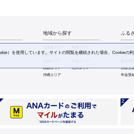
地域から探す
ふる
北海道エリア
東北エリア
ふるさ
kie）を使用しています。サイトの閲覧を継続された場合、Cookie
体験
関東エリア
中部エリア
ワンス
。
近畿エリア
中国エリア
確定申
四国エリア
九州エリア
控除上
沖縄エリア
年金受