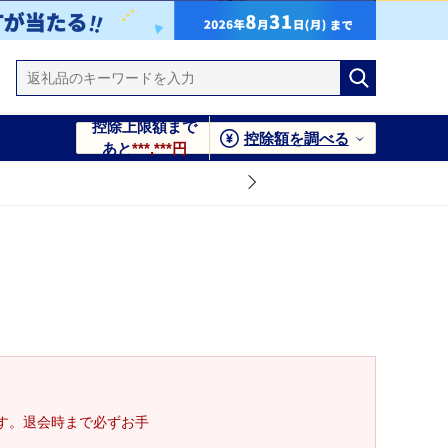
控除上限額まで
控除額を調べる
あと
***,***円
す。退会時まで必ずお手