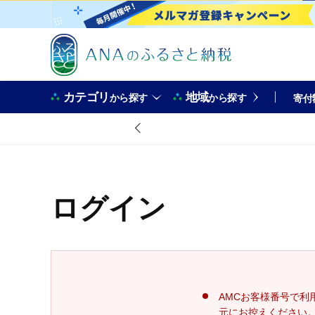
カテゴリ
地域
から探す
から探す
寄付
ログイン
AMCお客様番号で利
元にお控えください