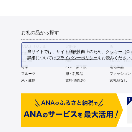
お礼の品から探す
ANAオリジナル
定期便
酒
当サイトでは、サイト利便性向上のため、クッキー（Coo
肉類
加工食品
旅行・宿泊・
詳細については
プライバシーポリシー
をお読みください
魚介類
麺類
日用品・雑貨
野菜
パン・菓子類
電化製品
フルーツ
卵・乳製品
ファッション
米・穀物
飲料(酒以外)
返礼品なし