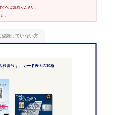
ますのでご注意ください。
さい。
に登録していない方
お客様番号は、
カード表面の10桁