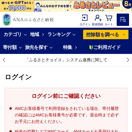
ログイン
新規登録
カート
カテゴリ
地域
ランキング
控除額を調べる
寄付額
旅先を探す
特集
ご利用ガイド
「ふるさとチョイス」システム連携に関して
ログイン
ログイン前にご確認ください
AMCお客様番号で利用登録をされている場合、寄付履歴
の確認にはAMCお客様番号が必要です。退会時まで必ず
お手元にお控えください。
紛失や盗難などでAMCカード、ANAカードを再発行され