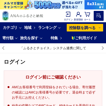
ログイン
新規登録
カート
カテゴリ
地域
ランキング
控除額を調べる
寄付額
旅先を探す
特集
ご利用ガイド
「ふるさとチョイス」システム連携に関して
ログイン
ログイン前にご確認ください
AMCお客様番号で利用登録をされている場合、寄付履歴
の確認にはAMCお客様番号が必要です。退会時まで必ず
お手元にお控えください。
紛失や盗難などでAMCカード、ANAカードを再発行され