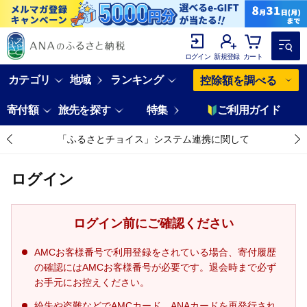
ログイン
新規登録
カート
カテゴリ
地域
ランキング
控除額を調べる
寄付額
旅先を探す
特集
ご利用ガイド
「ふるさとチョイス」システム連携に関して
ログイン
ログイン前にご確認ください
AMCお客様番号で利用登録をされている場合、寄付履歴
の確認にはAMCお客様番号が必要です。退会時まで必ず
お手元にお控えください。
紛失や盗難などでAMCカード、ANAカードを再発行され