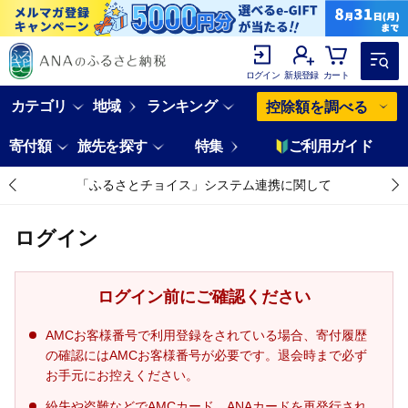
ログイン
新規登録
カート
カテゴリ
地域
ランキング
控除額を調べる
寄付額
旅先を探す
特集
ご利用ガイド
「ふるさとチョイス」システム連携に関して
ログイン
ログイン前にご確認ください
AMCお客様番号で利用登録をされている場合、寄付履歴
の確認にはAMCお客様番号が必要です。退会時まで必ず
お手元にお控えください。
紛失や盗難などでAMCカード、ANAカードを再発行され