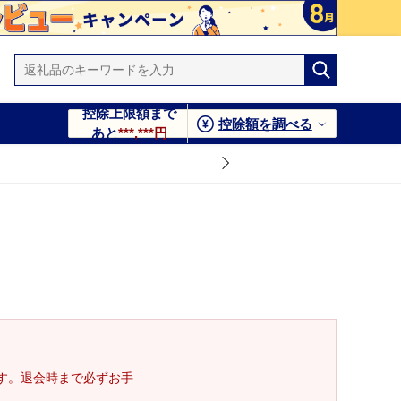
控除上限額まで
控除額を調べる
あと
***,***円
す。退会時まで必ずお手