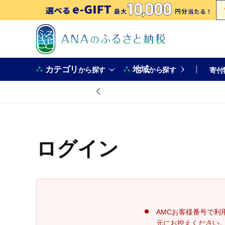
カテゴリ
地域
から探す
から探す
寄付
ログイン
AMCお客様番号で利
元にお控えください