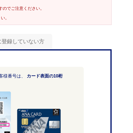
ますのでご注意ください。
さい。
に登録していない方
お客様番号は、
カード表面の10桁