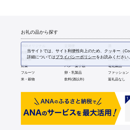
お礼の品から探す
ANAオリジナル
定期便
酒
当サイトでは、サイト利便性向上のため、クッキー（Coo
肉類
加工食品
旅行・宿泊・
詳細については
プライバシーポリシー
をお読みください
魚介類
麺類
日用品・雑貨
野菜
パン・菓子類
電化製品
フルーツ
卵・乳製品
ファッション
米・穀物
飲料(酒以外)
返礼品なし