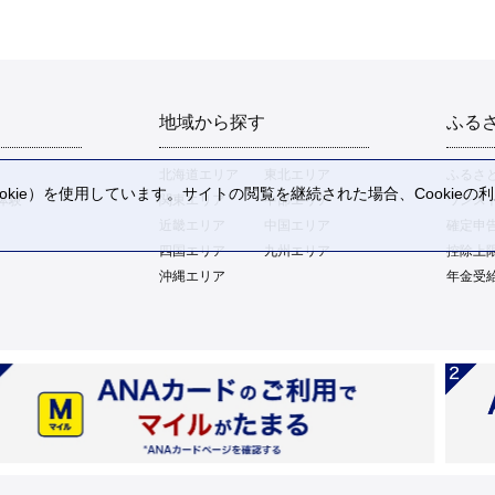
地域から探す
ふる
北海道エリア
東北エリア
ふるさ
kie）を使用しています。サイトの閲覧を継続された場合、Cookie
体験
関東エリア
中部エリア
ワンス
。
近畿エリア
中国エリア
確定申
四国エリア
九州エリア
控除上
沖縄エリア
年金受