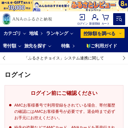
ログイン
新規登録
カート
カテゴリ
地域
ランキング
控除額を調べる
寄付額
旅先を探す
特集
ご利用ガイド
「ふるさとチョイス」システム連携に関して
ログイン
ログイン前にご確認ください
AMCお客様番号で利用登録をされている場合、寄付履歴
の確認にはAMCお客様番号が必要です。退会時まで必ず
お手元にお控えください。
紛失や盗難などでAMCカード、ANAカードを再発行され