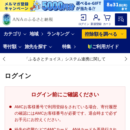
ログイン
新規登録
カート
カテゴリ
地域
ランキング
控除額を調べる
寄付額
旅先を探す
特集
ご利用ガイド
「ふるさとチョイス」システム連携に関して
ログイン
ログイン前にご確認ください
AMCお客様番号で利用登録をされている場合、寄付履歴
の確認にはAMCお客様番号が必要です。退会時まで必ず
お手元にお控えください。
紛失や盗難などでAMCカード、ANAカードを再発行され