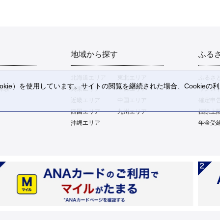
地域から探す
ふる
北海道エリア
東北エリア
ふるさ
kie）を使用しています。サイトの閲覧を継続された場合、Cookie
体験
関東エリア
中部エリア
ワンス
。
近畿エリア
中国エリア
確定申
四国エリア
九州エリア
控除上
沖縄エリア
年金受