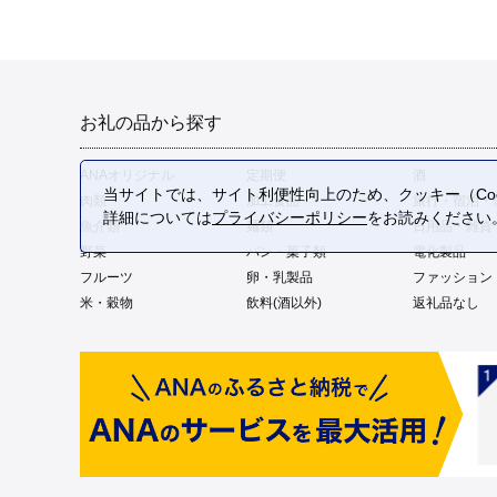
お礼の品から探す
ANAオリジナル
定期便
酒
当サイトでは、サイト利便性向上のため、クッキー（Coo
肉類
加工食品
旅行・宿泊・
詳細については
プライバシーポリシー
をお読みください
魚介類
麺類
日用品・雑貨
野菜
パン・菓子類
電化製品
フルーツ
卵・乳製品
ファッション
米・穀物
飲料(酒以外)
返礼品なし