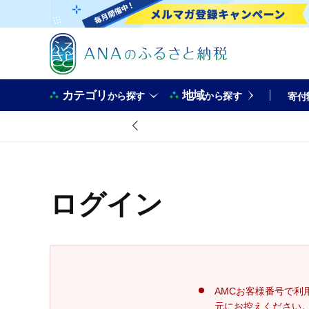
カテゴリ
地域
から探す
から探す
寄付
ログイン
AMCお客様番号で利
元にお控えください