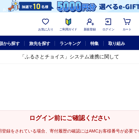
お気に入り
ご利用ガイド
新規登録
ログイン
カート
額から探す
旅先を探す
ランキング
特集
取り組み
「ふるさとチョイス」システム連携に関して
ログイン前にご確認ください
用登録をされている場合、寄付履歴の確認にはAMCお客様番号が必要で
。