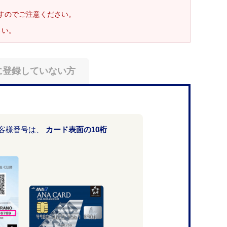
ますのでご注意ください。
さい。
に登録していない方
お客様番号は、
カード表面の10桁