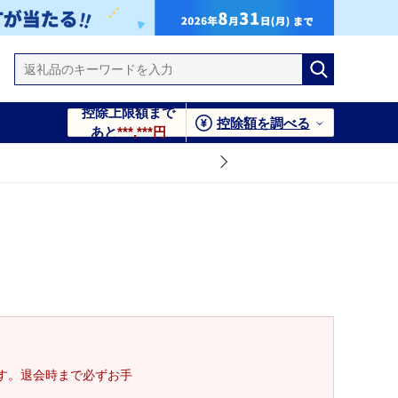
控除上限額まで
控除額を調べる
あと
***,***円
す。退会時まで必ずお手