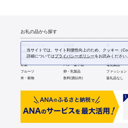
お礼の品から探す
ANAオリジナル
定期便
酒
当サイトでは、サイト利便性向上のため、クッキー（Coo
肉類
加工食品
旅行・宿泊・
詳細については
プライバシーポリシー
をお読みください
魚介類
麺類
日用品・雑貨
野菜
パン・菓子類
電化製品
フルーツ
卵・乳製品
ファッション
米・穀物
飲料(酒以外)
返礼品なし