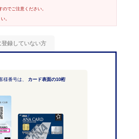
ますのでご注意ください。
さい。
に登録していない方
お客様番号は、
カード表面の10桁