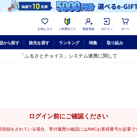
お気に入り
ご利用ガイド
新規登録
ログイン
カート
額から探す
旅先を探す
ランキング
特集
取り組み
「ふるさとチョイス」システム連携に関して
ログイン前にご確認ください
用登録をされている場合、寄付履歴の確認にはAMCお客様番号が必要で
。