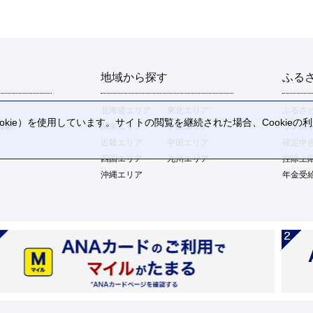
地域から探す
ふる
北海道エリア
東北エリア
ふるさ
kie）を使用しています。サイトの閲覧を継続された場合、Cookie
体験
関東エリア
中部エリア
ワンス
。
近畿エリア
中国エリア
確定申
四国エリア
九州エリア
控除上
沖縄エリア
年金受