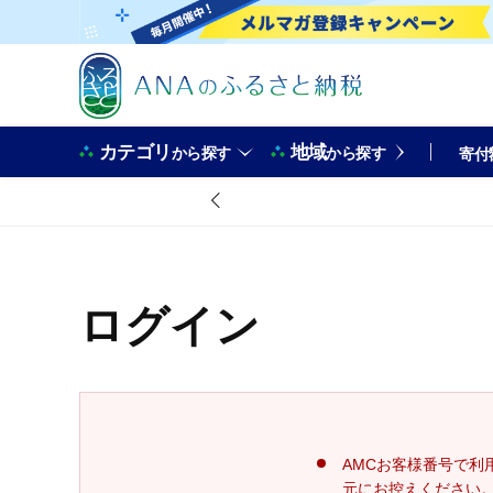
カテゴリ
地域
から探す
から探す
寄付
ログイン
AMCお客様番号で利
元にお控えください