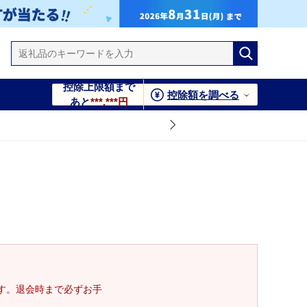
控除上限額まで
控除額を調べる
あと
***,***円
す。退会時まで必ずお手