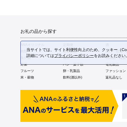
お礼の品から探す
ANAオリジナル
定期便
酒
当サイトでは、サイト利便性向上のため、クッキー（Coo
肉類
加工食品
旅行・宿泊・
詳細については
プライバシーポリシー
をお読みください
魚介類
麺類
日用品・雑貨
野菜
パン・菓子類
電化製品
フルーツ
卵・乳製品
ファッション
米・穀物
飲料(酒以外)
返礼品なし