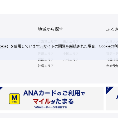
地域から探す
ふる
北海道エリア
東北エリア
ふるさ
kie）を使用しています。サイトの閲覧を継続された場合、Cookie
体験
関東エリア
中部エリア
ワンス
。
近畿エリア
中国エリア
確定申
四国エリア
九州エリア
控除上
沖縄エリア
年金受