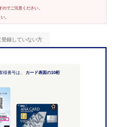
ますのでご注意ください。
さい。
に登録していない方
お客様番号は、
カード表面の10桁