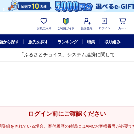
お気に入り
ご利用ガイド
新規登録
ログイン
カート
額から探す
旅先を探す
ランキング
特集
取り組み
「ふるさとチョイス」システム連携に関して
ログイン前にご確認ください
用登録をされている場合、寄付履歴の確認にはAMCお客様番号が必要で
。