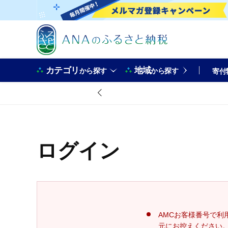
カテゴリ
地域
から探す
から探す
寄付
ログイン
AMCお客様番号で利
元にお控えください