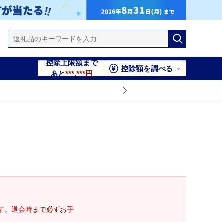
控除上限額まで
控除額を調べる
あと
***,***円
す。退会時まで必ずお手