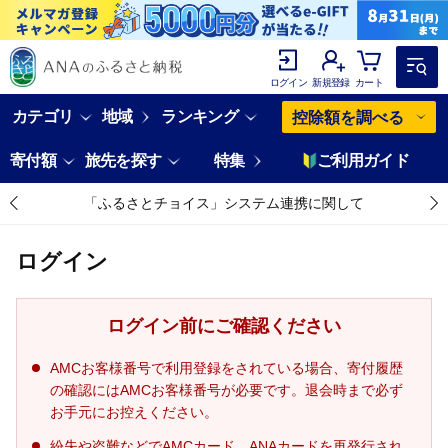
ログイン
新規登録
カート
カテゴリ
地域
ランキング
控除額を調べる
寄付額
旅先を探す
特集
ご利用ガイド
「ふるさとチョイス」システム連携に関して
ログイン
ログイン前にご確認ください
AMCお客様番号で利用登録をされている場合、寄付履歴
の確認にはAMCお客様番号が必要です。退会時まで必ず
お手元にお控えください。
紛失や盗難などでAMCカード、ANAカードを再発行され