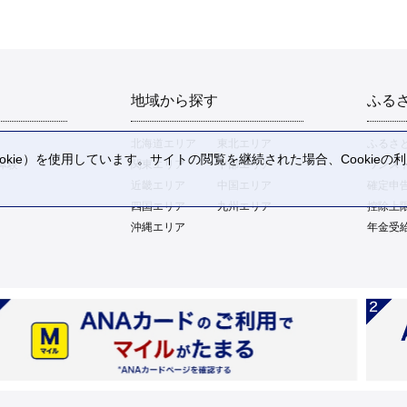
地域から探す
ふる
北海道エリア
東北エリア
ふるさ
kie）を使用しています。サイトの閲覧を継続された場合、Cookie
体験
関東エリア
中部エリア
ワンス
。
近畿エリア
中国エリア
確定申
四国エリア
九州エリア
控除上
沖縄エリア
年金受