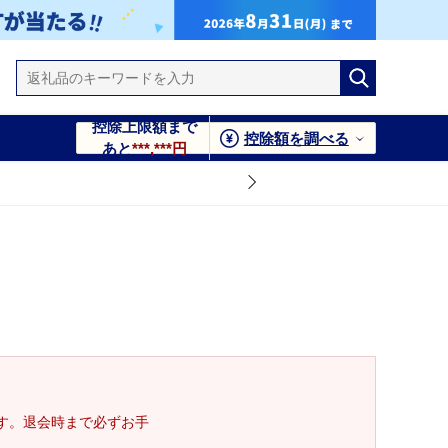
控除上限額まで
控除額を調べる
あと
***,***円
す。退会時まで必ずお手