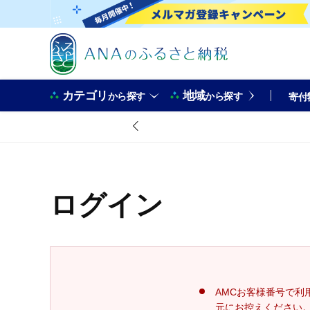
カテゴリ
地域
から探す
から探す
寄付
ログイン
AMCお客様番号で利
元にお控えください