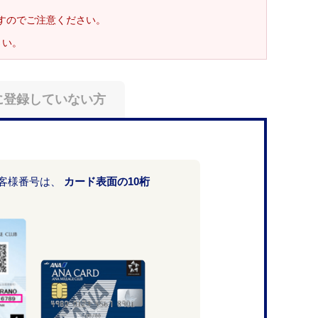
ますのでご注意ください。
さい。
に登録していない方
お客様番号は、
カード表面の10桁