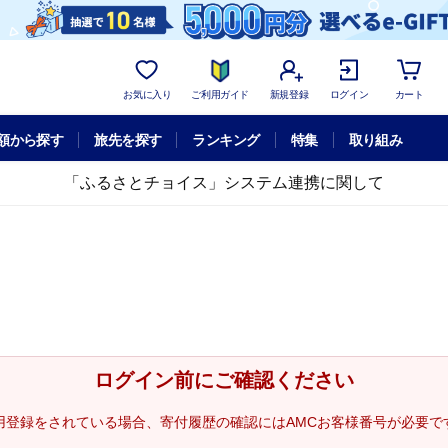
お気に入り
ご利用ガイド
新規登録
ログイン
カート
額から探す
旅先を探す
ランキング
特集
取り組み
「ふるさとチョイス」システム連携に関して
ログイン前にご確認ください
用登録をされている場合、寄付履歴の確認にはAMCお客様番号が必要で
。