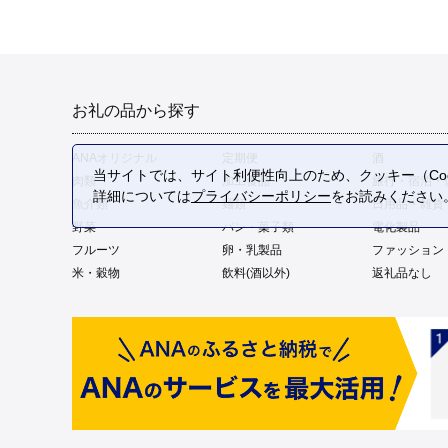
お礼の品から探す
ANAオリジナル
定期便
酒
当サイトでは、サイト利便性向上のため、クッキー（Coo
肉類
加工食品
旅行・宿泊・
詳細については
プライバシーポリシー
をお読みください
魚介類
麺類
日用品・雑貨
野菜
パン・菓子類
電化製品
フルーツ
卵・乳製品
ファッション
米・穀物
飲料(酒以外)
返礼品なし