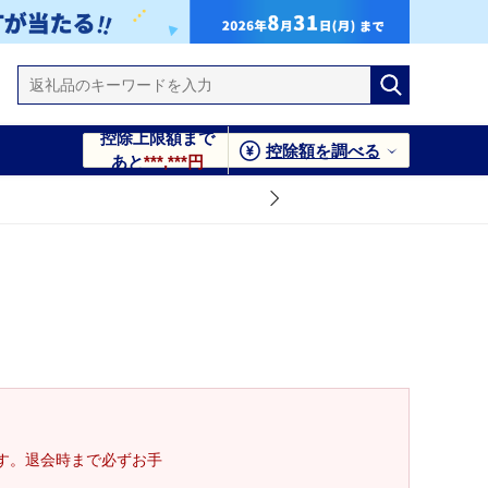
控除上限額まで
控除額を調べる
あと
***,***円
す。退会時まで必ずお手