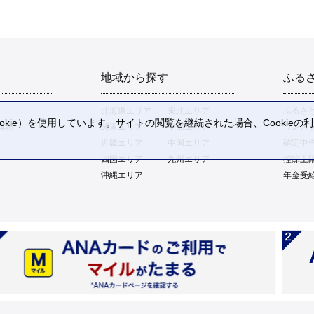
地域から探す
ふる
北海道エリア
東北エリア
ふるさ
kie）を使用しています。サイトの閲覧を継続された場合、Cookie
体験
関東エリア
中部エリア
ワンス
。
近畿エリア
中国エリア
確定申
四国エリア
九州エリア
控除上
沖縄エリア
年金受