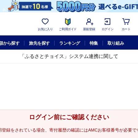
お気に入り
ご利用ガイド
新規登録
ログイン
カート
額から探す
旅先を探す
ランキング
特集
取り組み
「ふるさとチョイス」システム連携に関して
ログイン前にご確認ください
用登録をされている場合、寄付履歴の確認にはAMCお客様番号が必要で
。