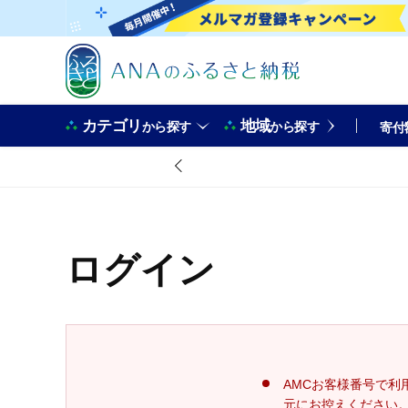
カテゴリ
地域
から探す
から探す
寄付
ログイン
AMCお客様番号で利
元にお控えください