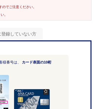
ますのでご注意ください。
さい。
に登録していない方
お客様番号は、
カード表面の10桁