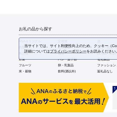
お礼の品から探す
ANAオリジナル
定期便
酒
当サイトでは、サイト利便性向上のため、クッキー（Coo
肉類
加工食品
旅行・宿泊・
詳細については
プライバシーポリシー
をお読みください
魚介類
麺類
日用品・雑貨
野菜
パン・菓子類
電化製品
フルーツ
卵・乳製品
ファッション
米・穀物
飲料(酒以外)
返礼品なし