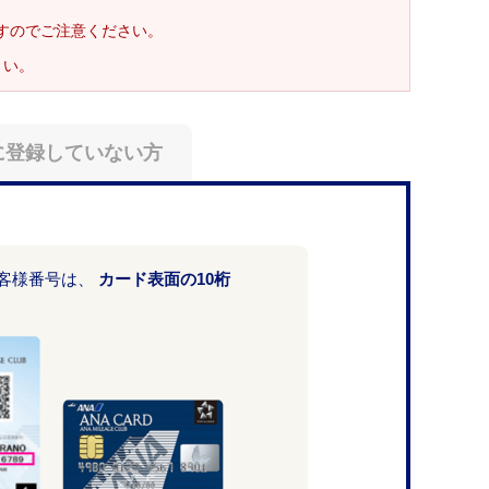
ますのでご注意ください。
さい。
に登録していない方
お客様番号は、
カード表面の10桁