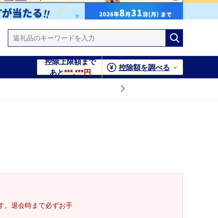
控除上限額まで
控除額を調べる
あと
***,***円
す。退会時まで必ずお手