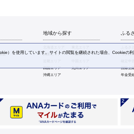
地域から探す
ふる
北海道エリア
東北エリア
ふるさ
kie）を使用しています。サイトの閲覧を継続された場合、Cookie
体験
関東エリア
中部エリア
ワンス
。
近畿エリア
中国エリア
確定申
四国エリア
九州エリア
控除上
沖縄エリア
年金受