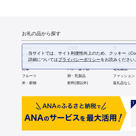
お礼の品から探す
ANAオリジナル
定期便
酒
当サイトでは、サイト利便性向上のため、クッキー（Coo
肉類
加工食品
旅行・宿泊・
詳細については
プライバシーポリシー
をお読みください
魚介類
麺類
日用品・雑貨
野菜
パン・菓子類
電化製品
フルーツ
卵・乳製品
ファッション
米・穀物
飲料(酒以外)
返礼品なし