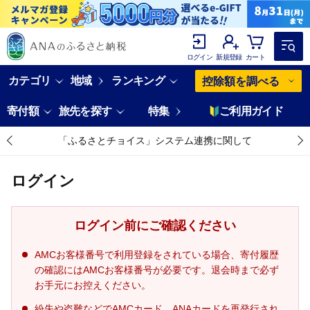
ログイン
新規登録
カート
カテゴリ
地域
ランキング
控除額を調べる
寄付額
旅先を探す
特集
ご利用ガイド
「ふるさとチョイス」システム連携に関して
ログイン
ログイン前にご確認ください
AMCお客様番号で利用登録をされている場合、寄付履歴
の確認にはAMCお客様番号が必要です。退会時まで必ず
お手元にお控えください。
紛失や盗難などでAMCカード、ANAカードを再発行され