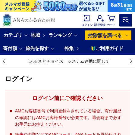
ログイン
新規登録
カート
カテゴリ
地域
ランキング
控除額を調べる
寄付額
旅先を探す
特集
ご利用ガイド
「ふるさとチョイス」システム連携に関して
ログイン
ログイン前にご確認ください
AMCお客様番号で利用登録をされている場合、寄付履歴
の確認にはAMCお客様番号が必要です。退会時まで必ず
お手元にお控えください。
紛失や盗難などでAMCカード、ANAカードを再発行され