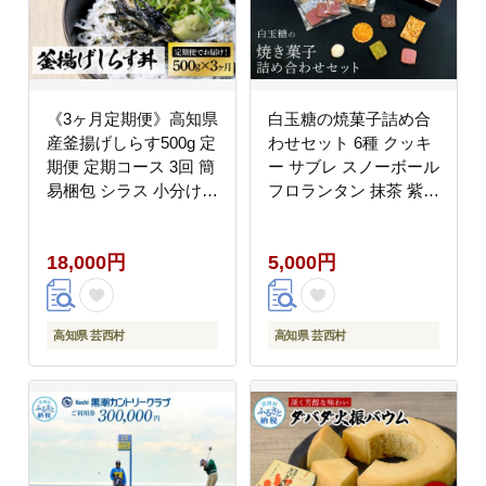
《3ヶ月定期便》高知県
白玉糖の焼菓子詰め合
産釜揚げしらす500g 定
わせセット 6種 クッキ
期便 定期コース 3回 簡
ー サブレ スノーボール
易梱包 シラス 小分け
フロランタン 抹茶 紫芋
国産 釜揚げ しらす丼
ココア 塩クッキー 白玉
海鮮丼 お茶漬け ごはん
糖 焼き菓子 お菓子 か
18,000円
5,000円
軍艦巻き 冷凍配送 おか
し おやつ セット 詰め
ず おつまみ お楽しみ
合わせ 手土産 ギフト
高知県 芸西村
高知県 芸西村