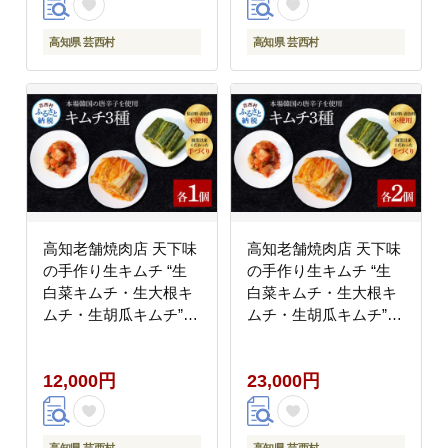
返礼品〉かつお タタキ
海鮮 藁焼き 鰹 塩 緊急
高知県 芸西村
高知県 芸西村
支援 (随時出荷中)
高知老舗焼肉店 天下味
高知老舗焼肉店 天下味
の手作り生キムチ “生
の手作り生キムチ “生
白菜キムチ・生大根キ
白菜キムチ・生大根キ
ムチ・生胡瓜キムチ”
ムチ・生胡瓜キムチ”
各種1個セット - 200g
各種2個セット - 200g
キムチ 韓国 本場 詰め
キムチ 韓国 本場 詰め
12,000円
23,000円
合わせ ご飯のお供 料理
合わせ ご飯のお供 料理
豚キムチ チャーハン 鍋
豚キムチ チャーハン キ
キムチ鍋
ムチ鍋