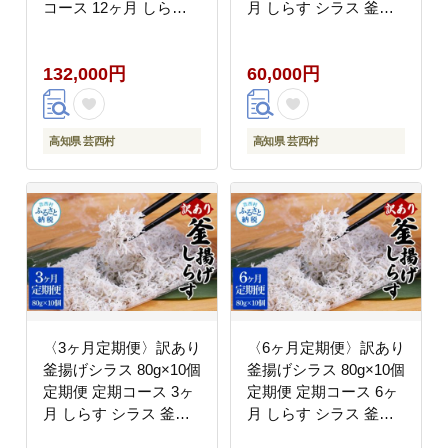
コース 12ヶ月 しらす
月 しらす シラス 釜揚
シラス 釜揚げ 新鮮 塩
げ 新鮮 塩分控えめ 離
分控えめ 離乳食 わけあ
乳食 わけあり ワケあり
132,000円
60,000円
り ワケあり 不揃い し
不揃い しらす丼 海鮮丼
らす丼 海鮮丼 お茶漬け
お茶漬け
高知県 芸西村
高知県 芸西村
〈3ヶ月定期便〉訳あり
〈6ヶ月定期便〉訳あり
釜揚げシラス 80g×10個
釜揚げシラス 80g×10個
定期便 定期コース 3ヶ
定期便 定期コース 6ヶ
月 しらす シラス 釜揚
月 しらす シラス 釜揚
げ 新鮮 塩分控えめ 離
げ 新鮮 塩分控えめ 離