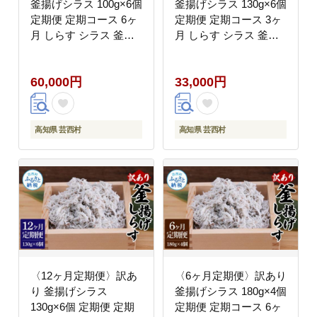
釜揚げシラス 100g×6個
釜揚げシラス 130g×6個
定期便 定期コース 6ヶ
定期便 定期コース 3ヶ
月 しらす シラス 釜揚
月 しらす シラス 釜揚
げ 新鮮 塩分控えめ 離
げ 新鮮 塩分控えめ 離
乳食 わけあり ワケあり
乳食 わけあり ワケあり
60,000円
33,000円
不揃い しらす丼 海鮮丼
不揃い しらす丼 海鮮丼
お茶漬け
お茶漬け
高知県 芸西村
高知県 芸西村
〈12ヶ月定期便〉訳あ
〈6ヶ月定期便〉訳あり
り 釜揚げシラス
釜揚げシラス 180g×4個
130g×6個 定期便 定期
定期便 定期コース 6ヶ