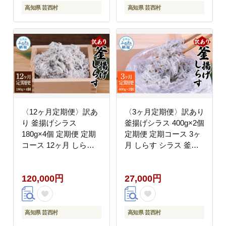
高知県 芸西村
高知県 芸西村
〈12ヶ月定期便〉訳あ
〈3ヶ月定期便〉訳あり
り 釜揚げシラス
釜揚げシラス 400g×2個
180g×4個 定期便 定期
定期便 定期コース 3ヶ
コース 12ヶ月 しらす
月 しらす シラス 釜揚
シラス 釜揚げ 新鮮 塩
げ 新鮮 塩分控えめ 離
分控えめ 離乳食 わけあ
乳食 わけあり ワケあり
120,000円
27,000円
り ワケあり 不揃い し
不揃い しらす丼 海鮮丼
らす丼 海鮮丼 お茶漬け
お茶漬け
高知県 芸西村
高知県 芸西村