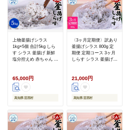
上物釜揚げシラス
〈3ヶ月定期便〉訳あり
1kg×5個 合計5kg しら
釜揚げシラス 800g 定
す シラス 釜揚げ 新鮮
期便 定期コース 3ヶ月
塩分控えめ 赤ちゃん 子
しらす シラス 釜揚げ
供 離乳食 しらす丼 海
新鮮 塩分控えめ 離乳食
鮮丼 お茶漬け ごはん
わけあり ワケあり 不揃
65,000円
21,000円
冷凍配送 大量 しらすピ
い しらす丼 海鮮丼 お
ザ 海鮮
茶漬け
高知県 芸西村
高知県 芸西村