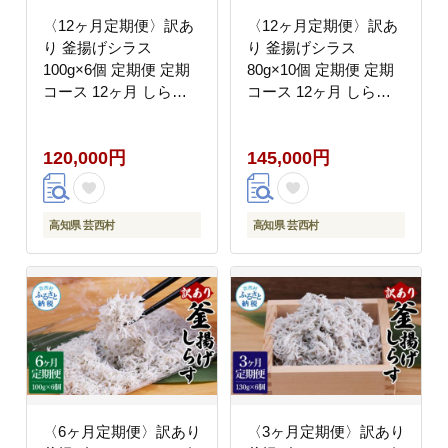
〈12ヶ月定期便〉訳あ
〈12ヶ月定期便〉訳あ
り 釜揚げシラス
り 釜揚げシラス
100g×6個 定期便 定期
80g×10個 定期便 定期
コース 12ヶ月 しらす
コース 12ヶ月 しらす
シラス 釜揚げ 新鮮 塩
シラス 釜揚げ 新鮮 塩
分控えめ 離乳食 わけあ
分控えめ 離乳食 わけあ
120,000円
145,000円
り ワケあり 不揃い し
り ワケあり 不揃い し
らす丼 海鮮丼 お茶漬け
らす丼 海鮮丼 お茶漬け
高知県 芸西村
高知県 芸西村
〈6ヶ月定期便〉訳あり
〈3ヶ月定期便〉訳あり