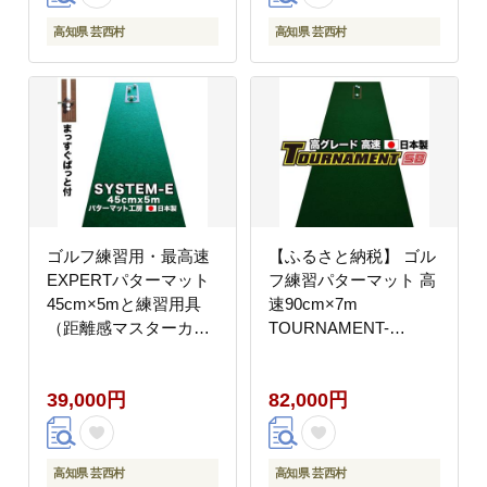
高知県 芸西村
高知県 芸西村
ゴルフ練習用・最高速
【ふるさと納税】 ゴル
EXPERTパターマット
フ練習パターマット 高
45cm×5mと練習用具
速90cm×7m
（距離感マスターカッ
TOURNAMENT-
プ、まっすぐぱっと、
SB（トーナメント
トレーニングリング付
SB）と練習用具（距離
39,000円
82,000円
き）（土佐カントリー
感マスターカップ、ま
クラブオリジナル仕
っすぐぱっと、トレー
様）【TOSACC2019】
ニングリング付き） 練
〈高知市共通返礼品〉
習 ゴルフ用品
高知県 芸西村
高知県 芸西村