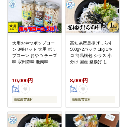
犬用おやつポップコー
高知県産釜揚げしらす
ン 3種セット 犬用 ポッ
500g×2パック 1kg 1キ
プコーン おやつ チーズ
ロ 簡易梱包 シラス 小
味 宗田節味 鹿肉味 ヘ
分け 国産 釜揚げ しら
ルシー 飼い主さんも食
す丼 海鮮丼 お茶漬け
べられる緩衝材ポップ
ごはん 軍艦巻き 手巻き
10,000円
8,000円
コーン付 ポップコーン
寿司 ご飯 雑炊 冷奴 冷
犬 いぬ 犬用おやつ 無
凍配送 おかず おつまみ
添加 国産
高知県 芸西村
高知県 芸西村