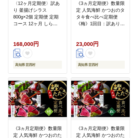
〈12ヶ月定期便〉訳あ
《3ヵ月定期便》数量限
り 釜揚げシラス
定 人気海鮮 かつおのタ
800g×2個 定期便 定期
タキ食べ比べ定期便
コース 12ヶ月 しらす
《梅》1回目：訳ありカ
シラス 釜揚げ 新鮮 塩
ツオのたたき1.5kg、2
分控えめ 離乳食 わけあ
回目：極鰹 銀象完全天
168,000円
23,000円
り ワケあり 不揃い し
日塩1節、3回目：極鰹
らす丼 海鮮丼 お茶漬け
土佐無添加ぬた1節 高
知県共通返礼品 規格外
不揃い 傷 訳アリ 藁焼
高知県 芸西村
高知県 芸西村
き ランキング
《3ヵ月定期便》数量限
《3ヵ月定期便》数量限
定 人気海鮮 かつおのた
定 人気海鮮 かつおのた