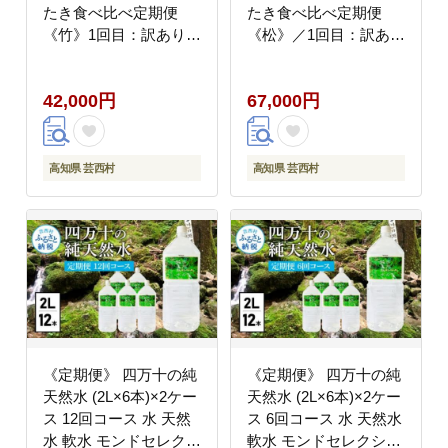
たき食べ比べ定期便
たき食べ比べ定期便
《竹》1回目：訳ありカ
《松》／1回目：訳あり
ツオのたたき1.5kg、2
カツオのたたき3kg、2
回目：極み鰹 銀象完全
回目：極み鰹銀象完全
42,000円
67,000円
天日塩2節、3回目：極
天日塩3節、3回目：極
み鰹 土佐無添加ぬた2
み鰹土佐無添加ぬた3節
節 高知県共通返礼品 規
高知県共通返礼品 規格
格外 不揃い 傷 訳アリ
外 不揃い 傷 訳アリ 藁
高知県 芸西村
高知県 芸西村
藁焼き ランキング
焼き ランキング
《定期便》 四万十の純
《定期便》 四万十の純
天然水 (2L×6本)×2ケー
天然水 (2L×6本)×2ケー
ス 12回コース 水 天然
ス 6回コース 水 天然水
水 軟水 モンドセレクシ
軟水 モンドセレクショ