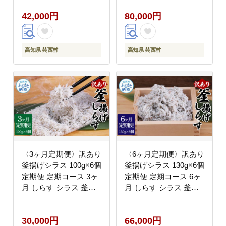
乳食 わけあり ワケあり
乳食 わけあり ワケあり
42,000円
80,000円
不揃い しらす丼 海鮮丼
不揃い しらす丼 海鮮丼
お茶漬け
お茶漬け
高知県 芸西村
高知県 芸西村
〈3ヶ月定期便〉訳あり
〈6ヶ月定期便〉訳あり
釜揚げシラス 100g×6個
釜揚げシラス 130g×6個
定期便 定期コース 3ヶ
定期便 定期コース 6ヶ
月 しらす シラス 釜揚
月 しらす シラス 釜揚
げ 新鮮 塩分控えめ 離
げ 新鮮 塩分控えめ 離
乳食 わけあり ワケあり
乳食 わけあり ワケあり
30,000円
66,000円
不揃い しらす丼 海鮮丼
不揃い しらす丼 海鮮丼