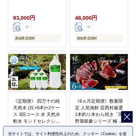
ョン金賞受賞 ナチュラ
ン金賞受賞 ナチュラル
ルミネラルウォーター
ミネラルウォーター
93,000円
48,000円
93000円 健康 おいしい
48000円 健康 おいしい
飲みやすい おすすめ 定
飲みやすい おすすめ 定
期購入 定期便 故郷納税
期購入 定期便 故郷納税
返礼品 高知 四万十川
返礼品 高知 四万十川
高知県 芸西村
高知県 芸西村
ご家庭用 まとめ買い 備
ご家庭用 まとめ買い 備
蓄 防災
蓄 防災
《定期便》 四万十の純
《6ヵ月定期便》数量限
天然水 (2L×6本)×2ケー
定 人気海鮮 芸西村厳選
ス 3回コース 水 天然水
1本釣り本わら焼き「田
軟水 モンドセレクショ
野屋銀象シリーズ 極 カ
ン金賞受賞 ナチュラル
ツオのたたき（6～7人
当サイトでは、サイト利便性向上のため、クッキー（Cookie）を使
ミネラルウォーター
前）完全天日塩付（田