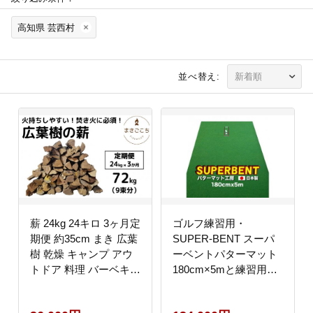
高知県 芸西村
並べ替え:
薪 24kg 24キロ 3ヶ月定
ゴルフ練習用・
期便 約35cm まき 広葉
SUPER-BENT スーパ
樹 乾燥 キャンプ アウ
ーベントパターマット
トドア 料理 バーベキュ
180cm×5mと練習用具
ー BBQ オーブン スト
（距離感マスターカッ
ーブ 暖炉 焚火 たき火
プ、まっすぐぱっと、