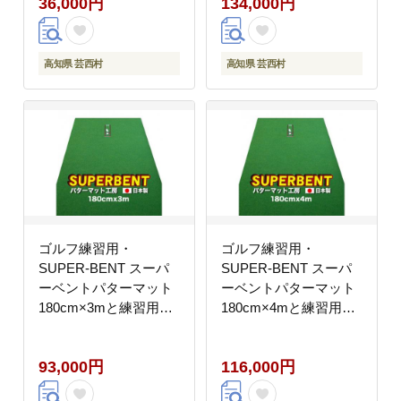
36,000円
134,000円
焚き火台 熾火 燃料 ピ
トレーニングリング付
ザ窯 石窯【大月町共通
き）
返礼品】
高知県 芸西村
高知県 芸西村
ゴルフ練習用・
ゴルフ練習用・
SUPER-BENT スーパ
SUPER-BENT スーパ
ーベントパターマット
ーベントパターマット
180cm×3mと練習用具
180cm×4mと練習用具
（距離感マスターカッ
（距離感マスターカッ
プ、まっすぐぱっと、
プ、まっすぐぱっと、
93,000円
116,000円
トレーニングリング付
トレーニングリング付
き）
き）