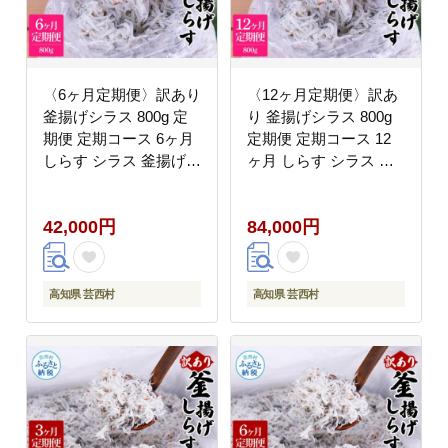
〈6ヶ月定期便〉訳あり
〈12ヶ月定期便〉訳あ
釜揚げシラス 800g 定
り 釜揚げシラス 800g
期便 定期コース 6ヶ月
定期便 定期コース 12
しらす シラス 釜揚げ
ヶ月 しらす シラス 釜
新鮮 塩分控えめ 離乳食
揚げ 新鮮 塩分控えめ
わけあり ワケあり 不揃
離乳食 わけあり ワケあ
42,000円
84,000円
い しらす丼 海鮮丼 お
り 不揃い しらす丼 海
茶漬け
鮮丼 お茶漬け
高知県 芸西村
高知県 芸西村