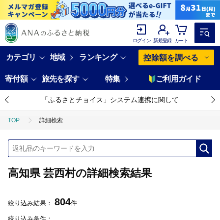
ログイン
新規登録
カート
カテゴリ
地域
ランキング
控除額を調べる
寄付額
旅先を探す
特集
ご利用ガイド
「ふるさとチョイス」システム連携に関して
TOP
詳細検索
高知県 芸西村の詳細検索結果
804
絞り込み結果：
件
絞り込み条件：