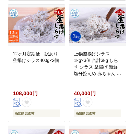
12ヶ月定期便 訳あり
上物釜揚げシラス
釜揚げシラス400g×2個
1kg×3個 合計3kg しら
す シラス 釜揚げ 新鮮
塩分控えめ 赤ちゃん 子
供 離乳食 しらす丼 海
鮮丼 お茶漬け ごはん
108,000円
40,000円
冷凍配送 大量 しらすピ
ザ 海鮮
高知県 芸西村
高知県 芸西村