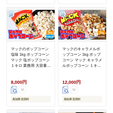
マックのポップコーン
マックのキャラメルポ
塩味 1kg ポップコーン
ップコーン 1kg ポップ
マック 塩ポップコーン
コーン マック キャラメ
１キロ 業務用 大容量
ルポップコーン １キロ
お菓子 駄菓子 おやつ
業務用 大容量 お菓子
おつまみ 美味しい 人気
駄菓子 おやつ おつまみ
8,000円
12,000円
おうち時間 映画館 お祭
美味しい 人気 おうち時
り 定番 塩
間 イベント 映画館
高知県 芸西村
高知県 芸西村