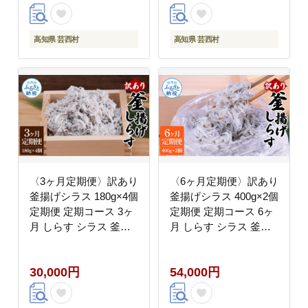
お茶漬け
お茶漬け
高知県 芸西村
高知県 芸西村
〈3ヶ月定期便〉訳あり
〈6ヶ月定期便〉訳あり
釜揚げシラス 180g×4個
釜揚げシラス 400g×2個
定期便 定期コース 3ヶ
定期便 定期コース 6ヶ
月 しらす シラス 釜揚
月 しらす シラス 釜揚
げ 新鮮 塩分控えめ 離
げ 新鮮 塩分控えめ 離
乳食 わけあり ワケあり
乳食 わけあり ワケあり
30,000円
54,000円
不揃い しらす丼 海鮮丼
不揃い しらす丼 海鮮丼
お茶漬け
お茶漬け