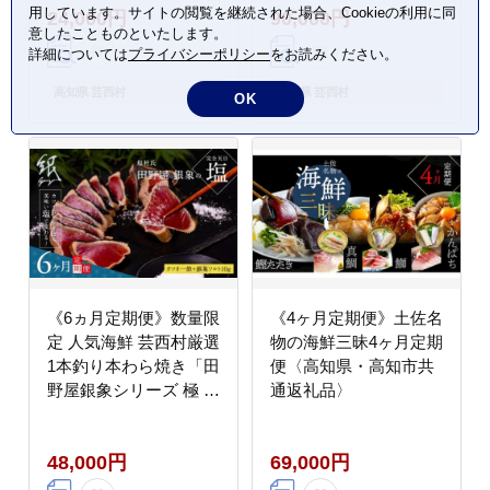
用しています。サイトの閲覧を継続された場合、Cookieの利用に同
24,000円
90,000円
24000円 健康 おいしい
野屋銀象ソルト）」
意したことものといたします。
飲みやすい おすすめ 定
〈高知県・土佐市共通
詳細については
プライバシーポリシー
をお読みください。
期購入 定期便 故郷納税
返礼品〉かつお タタキ
返礼品 高知 四万十川
海鮮 藁焼き 鰹 塩 緊急
高知県 芸西村
高知県 芸西村
OK
ご家庭用 まとめ買い 備
支援 (随時出荷中)
蓄 防災
《6ヵ月定期便》数量限
《4ヶ月定期便》土佐名
定 人気海鮮 芸西村厳選
物の海鮮三昧4ヶ月定期
1本釣り本わら焼き「田
便〈高知県・高知市共
野屋銀象シリーズ 極 カ
通返礼品〉
ツオのたたき（3～4人
前）完全天日塩付（田
48,000円
69,000円
野屋銀象ソルト）」
〈高知県・土佐市共通