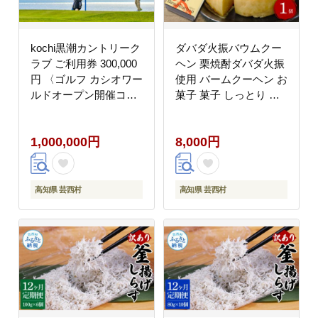
kochi黒潮カントリーク
ダバダ火振バウムクー
ラブ ご利用券 300,000
ヘン 栗焼酎ダバダ火振
円 〈ゴルフ カシオワー
使用 バームクーヘン お
ルドオープン開催コー
菓子 菓子 しっとり 大
ス〉 ふるさと納税ゴル
人 お取り寄せグルメ 話
フ場利用券 名門チケッ
題 贈り物 ギフト 高知
1,000,000円
8,000円
ト ゴルフチケット プレ
県 高知 返礼品
ー券 人気
高知県 芸西村
高知県 芸西村