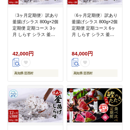
〈3ヶ月定期便〉訳あり
〈6ヶ月定期便〉訳あり
釜揚げシラス 800g×2個
釜揚げシラス 800g×2個
定期便 定期コース 3ヶ
定期便 定期コース 6ヶ
月 しらす シラス 釜揚
月 しらす シラス 釜揚
げ 新鮮 塩分控えめ 離
げ 新鮮 塩分控えめ 離
乳食 わけあり ワケあり
乳食 わけあり ワケあり
42,000円
84,000円
不揃い しらす丼 海鮮丼
不揃い しらす丼 海鮮丼
お茶漬け
お茶漬け
高知県 芸西村
高知県 芸西村