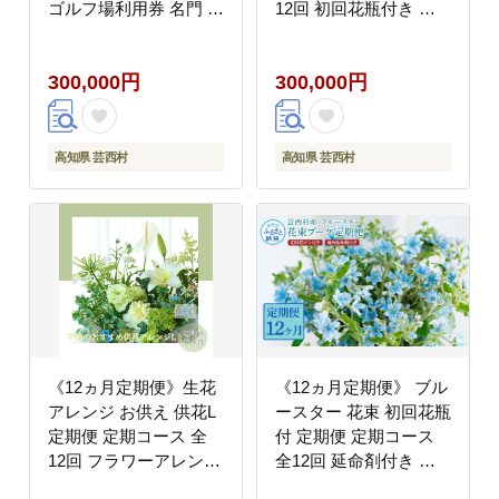
ゴルフ場利用券 名門 プ
12回 初回花瓶付き 延
ロツアー 開催コース チ
命剤付き お供え 花束
ケット ゴルフ GOLF
一対 花びん 生花 仏花
300,000円
300,000円
Golf golf ゴルフチケッ
供花 花束 はな 花 法要
ト プレー券 人気
お盆 お花 おすすめ
高知県 芸西村
高知県 芸西村
《12ヵ月定期便》生花
《12ヵ月定期便》 ブル
アレンジ お供え 供花L
ースター 花束 初回花瓶
定期便 定期コース 全
付 定期便 定期コース
12回 フラワーアレンジ
全12回 延命剤付き ラ
メント そのまま飾れる
ッピング 花びん 生花