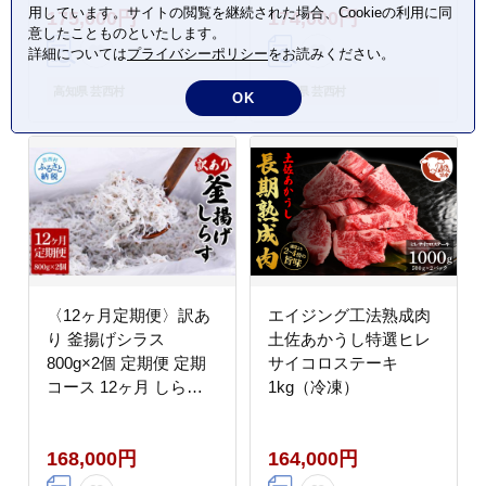
用しています。サイトの閲覧を継続された場合、Cookieの利用に同
175,000円
174,000円
まっすぐぱっと1枚、ト
ター トルコギキョウ お
意したことものといたします。
レーニングリング付
取り寄せ 生花 プレゼン
詳細については
プライバシーポリシー
をお読みください。
き）【TOSACC2019】
ト 贈り物
〈高知市共通返礼品〉
高知県 芸西村
高知県 芸西村
OK
〈12ヶ月定期便〉訳あ
エイジング工法熟成肉
り 釜揚げシラス
土佐あかうし特選ヒレ
800g×2個 定期便 定期
サイコロステーキ
コース 12ヶ月 しらす
1kg（冷凍）
シラス 釜揚げ 新鮮 塩
分控えめ 離乳食 わけあ
168,000円
164,000円
り ワケあり 不揃い し
らす丼 海鮮丼 お茶漬け