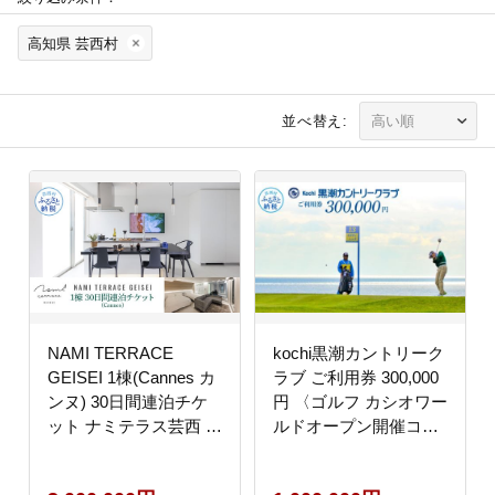
高知県 芸西村
並べ替え:
NAMI TERRACE
kochi黒潮カントリーク
GEISEI 1棟(Cannes カ
ラブ ご利用券 300,000
ンヌ) 30日間連泊チケ
円 〈ゴルフ カシオワー
ット ナミテラス芸西 利
ルドオープン開催コー
用券 ヴィラ オーシャン
ス〉 ふるさと納税ゴル
ビュー サウナ 貸切 宿
フ場利用券 名門チケッ