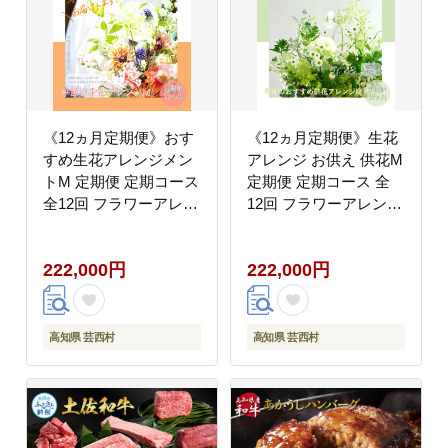
《12ヵ月定期便》おす
《12ヵ月定期便》生花
すめ生花アレンジメン
アレンジ お供え 供花M
トM 定期便 定期コース
定期便 定期コース 全
全12回 フラワーアレン
12回 フラワーアレンジ
ジメント そのまま飾れ
メント そのまま飾れる
る 生花 花束 花 お花 お
お供え 花束 生花 仏花
222,000円
222,000円
すすめ 可愛い キレイ
供花 花束 はな 花 法要
おしゃれ 季節のお花
お盆 お花 おすすめ
高知県 芸西村
高知県 芸西村