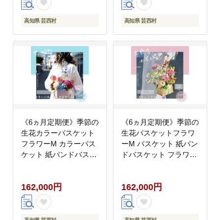
高知県 芸西村
高知県 芸西村
《6ヵ月定期便》季節の
《6ヵ月定期便》季節の
生花カラーバスケット
生花バスケットフラワ
フラワーM カラーバス
ーM バスケット 紙バン
ケット 紙バンドバスケ
ドバスケット フラワー
ット フラワーバスケッ
バスケット 季節 手作り
ト 季節 手作り ブルー
ハンドメイド ブルース
162,000円
162,000円
スター トルコギキョウ
ター トルコギキョウ お
お取り寄せ 生花 プレゼ
取り寄せ 生花 プレゼン
ント 贈り物
ト 贈り物