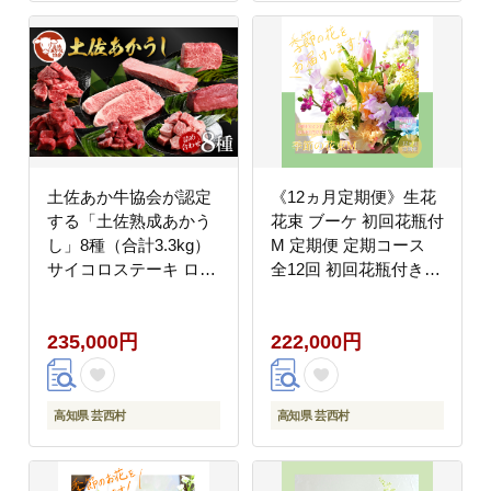
土佐あか牛協会が認定
《12ヵ月定期便》生花
する「土佐熟成あかう
花束 ブーケ 初回花瓶付
し」8種（合計3.3kg）
M 定期便 定期コース
サイコロステーキ ロー
全12回 初回花瓶付き
ス カルビ スネ ヒレ サ
延命剤付き 花びん 生花
ーロイン ブロック肉 特
花束 ブーケ 花 お花 お
235,000円
222,000円
選 赤身 牛 牛肉 和牛 国
すすめ 可愛い キレイ
産 天下味 エイジング工
おしゃれ 季節のお花
法 熟成肉 お取り寄せ
高知県 芸西村
高知県 芸西村