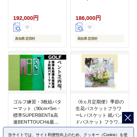
トマトソース×4袋 土佐
コロステーキ 特選 カル
あかうし 6ヶ月定期便
ビ サイコロステーキ 牛
192,000円
186,000円
美鮮豚 牛肉 デミグラス
肉 赤牛 和牛 国産 エイ
ハンバーグ 小分け 冷凍
ジングビーフ エイジン
美味しい
グ工法 熟成肉
高知県 芸西村
高知県 芸西村
ゴルフ練習・3枚組パタ
《6ヵ月定期便》季節の
ーマット（90cm×5m・
生花バスケットフラワ
標準SUPERBENT&高
ーL バスケット 紙バン
速BENTTOUCH&最高
ドバスケット フラワー
速EXPERTの3枚、距離
バスケット 季節 手作り
当サイトでは、サイト利便性向上のため、クッキー（Cookie）を使
感マスターカップ2枚、
ハンドメイド ブルース