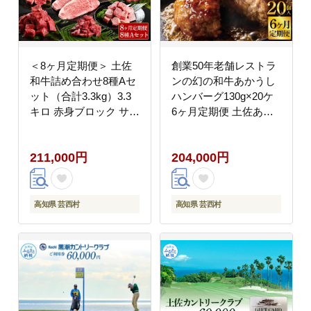
＜8ヶ月定期便＞ 土佐
創業50年老舗レストラ
和牛詰め合わせ8種Aセ
ンの幻の和牛あかうし
ット（合計3.3kg）3.3
ハンバーグ130g×20ケ
キロ 赤身ブロック サイ
6ヶ月定期便 土佐あか
コロステーキ ロース サ
うし 美鮮豚 牛肉 高級
ーロイン カルビ スネ
ハンバーグ 冷凍 美味し
211,000円
204,000円
ヒレ ブロック肉 特選
い 肉汁ハンバーグ 焼く
赤身 牛肉 和牛 国産 熟
だけ 小分け 個包装 高
成肉
級 国産 定期便
高知県 芸西村
高知県 芸西村