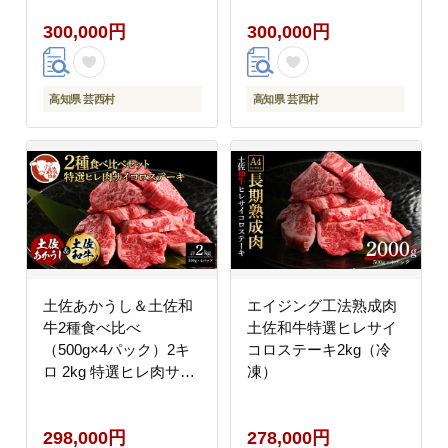
お供え 花束 生花 仏花
花束 ブーケ 花 お花 お
300,000円
300,000円
供花 花束 はな 花 法要
すすめ 可愛い キレイ
お盆 お花 おすすめ
おしゃれ 自宅 職場 ギ
フト
高知県 芸西村
高知県 芸西村
土佐あかうし＆土佐和
エイジング工法熟成肉
牛2種食べ比べ
土佐和牛特選ヒレサイ
（500g×4パック）2キ
コロステーキ2kg（冷
ロ 2kg 特選ヒレ肉サイ
凍）
コロステーキ 特選ヒレ
サイコロステーキ 牛肉
298,000円
278,000円
赤牛 和牛 国産 エイジ