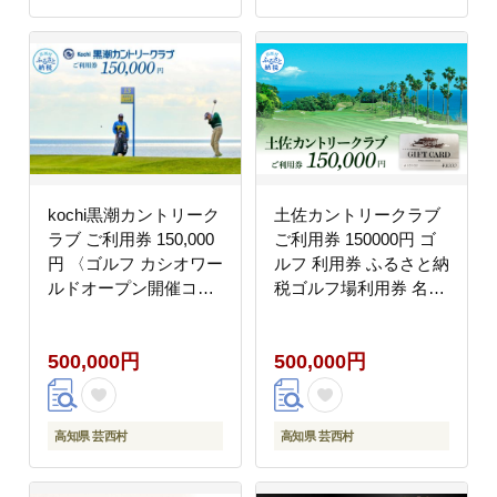
kochi黒潮カントリーク
土佐カントリークラブ
ラブ ご利用券 150,000
ご利用券 150000円 ゴ
円 〈ゴルフ カシオワー
ルフ 利用券 ふるさと納
ルドオープン開催コー
税ゴルフ場利用券 名門
ス〉 ふるさと納税ゴル
プロツアー 開催コース
フ場利用券 名門チケッ
チケット ゴルフ GOLF
500,000円
500,000円
ト ゴルフチケット プレ
Golf golf ゴルフチケッ
ー券 人気
ト プレー券 人気
高知県 芸西村
高知県 芸西村