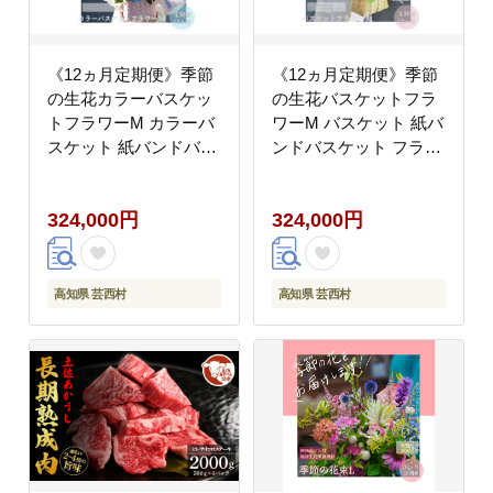
《12ヵ月定期便》季節
《12ヵ月定期便》季節
の生花カラーバスケッ
の生花バスケットフラ
トフラワーM カラーバ
ワーM バスケット 紙バ
スケット 紙バンドバス
ンドバスケット フラワ
ケット フラワーバスケ
ーバスケット 季節 手作
ット 季節 手作り ブル
り ハンドメイド ブルー
324,000円
324,000円
ースター トルコギキョ
スター トルコギキョウ
ウ お取り寄せ 生花 プ
お取り寄せ 生花 プレゼ
レゼント 贈り物
ント 贈り物
高知県 芸西村
高知県 芸西村