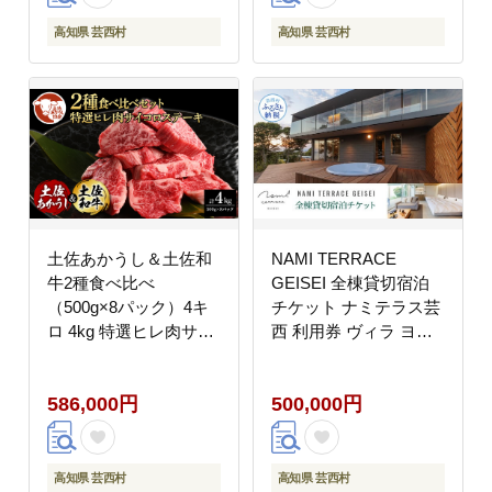
高知県 芸西村
高知県 芸西村
土佐あかうし＆土佐和
NAMI TERRACE
牛2種食べ比べ
GEISEI 全棟貸切宿泊
（500g×8パック）4キ
チケット ナミテラス芸
ロ 4kg 特選ヒレ肉サイ
西 利用券 ヴィラ ヨッ
コロステーキ 特選ヒレ
ト オーシャンビュー サ
サイコロステーキ 牛肉
ウナ 貸切 宿泊 旅行 観
586,000円
500,000円
赤牛 和牛 国産 エイジ
光 プレゼント 家族 友
ングビーフ エイジング
達 カップル ペア
工法 熟成肉
高知県 芸西村
高知県 芸西村