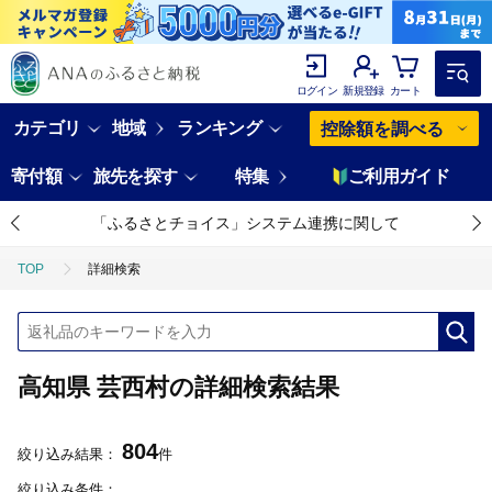
ログイン
新規登録
カート
カテゴリ
地域
ランキング
控除額を調べる
寄付額
旅先を探す
特集
ご利用ガイド
「ふるさとチョイス」システム連携に関して
TOP
詳細検索
高知県 芸西村の詳細検索結果
804
絞り込み結果：
件
絞り込み条件：