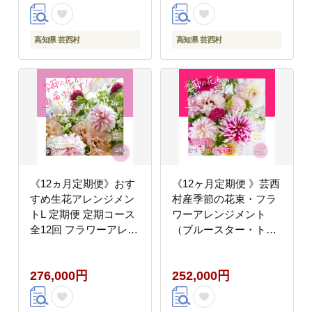
ングビーフ エイジング
工法 熟成肉
高知県 芸西村
高知県 芸西村
《12ヵ月定期便》おす
《12ヶ月定期便 》芸西
すめ生花アレンジメン
村産季節の花束・フラ
トL 定期便 定期コース
ワーアレンジメント
全12回 フラワーアレン
（ブルースター・トル
ジメント そのまま飾れ
コキキョウ・ダリヤ）
る 生花 花束 花 お花 お
【生産者直送】
276,000円
252,000円
すすめ 可愛い キレイ
おしゃれ 季節のお花