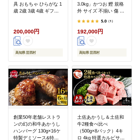
具 おもちゃ ひらがな 1
3.0kg」かつお 鰹 規格
歳 2歳 3歳 4歳 ギフト
外 サイズ 不揃い 傷 海
包装 ラッピング プレゼ
鮮 わけあり 人気 ラン
5.0
（1）
ント 贈り物 贈答 出産
キング 本場 高知 かつ
200,000円
192,000円
祝い 誕生日祝い のし
おのたたき 定期便
熨斗対応 高知県産
高知県 芸西村
高知県 芸西村
創業50年老舗レストラ
土佐あかうし＆土佐和
ンの幻の和牛あかうし
牛2種食べ比べ
ハンバーグ 130g×16ケ
（500g×8パック）4キ
特製デミソース&特製
ロ 4kg 特選カルビサイ