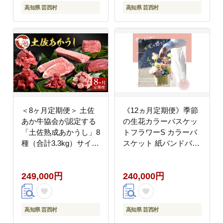
高知県 芸西村
高知県 芸西村
＜8ヶ月定期便＞ 土佐
《12ヵ月定期便》季節
あか牛協会が認定する
の生花カラーバスケッ
「土佐熟成あかうし」8
トフラワーS カラーバ
種（合計3.3kg）サイコ
スケット 紙バンドバス
ロステーキ ロース カル
ケット フラワーバスケ
ビ スネ ヒレ サーロイ
ット 季節 手作り ブル
249,000円
240,000円
ン ブロック肉 特選 赤
ースター トルコギキョ
身 牛 牛肉 和牛 国産 天
ウ お取り寄せ 生花 プ
下味 エイジング工法 熟
レゼント 贈り物
成肉
高知県 芸西村
高知県 芸西村