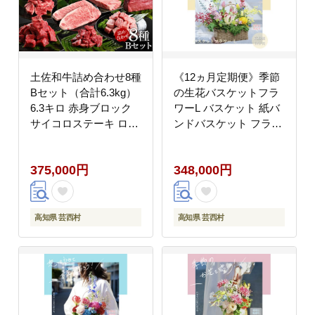
土佐和牛詰め合わせ8種
《12ヵ月定期便》季節
Bセット（合計6.3kg）
の生花バスケットフラ
6.3キロ 赤身ブロック
ワーL バスケット 紙バ
サイコロステーキ ロー
ンドバスケット フラワ
ス サーロイン カルビ
ーバスケット 季節 手作
スネ ヒレ ブロック肉
り ハンドメイド ブルー
375,000円
348,000円
特選 赤身 牛肉 和牛 国
スター トルコギキョウ
産 エイジング工法 熟成
お取り寄せ 生花 プレゼ
肉
ント 贈り物
高知県 芸西村
高知県 芸西村