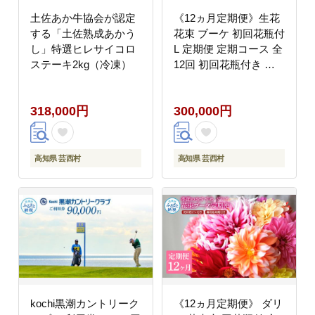
土佐あか牛協会が認定
《12ヵ月定期便》生花
する「土佐熟成あかう
花束 ブーケ 初回花瓶付
し」特選ヒレサイコロ
L 定期便 定期コース 全
ステーキ2kg（冷凍）
12回 初回花瓶付き 延
命剤付き 花びん 生花
花束 ブーケ 花 お花 お
318,000円
300,000円
すすめ 可愛い キレイ
おしゃれ 季節のお花
高知県 芸西村
高知県 芸西村
kochi黒潮カントリーク
《12ヵ月定期便》 ダリ