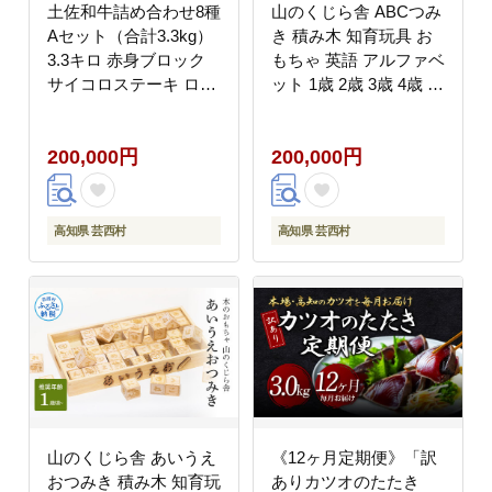
土佐和牛詰め合わせ8種
山のくじら舎 ABCつみ
Aセット（合計3.3kg）
き 積み木 知育玩具 お
3.3キロ 赤身ブロック
もちゃ 英語 アルファベ
サイコロステーキ ロー
ット 1歳 2歳 3歳 4歳 ギ
ス サーロイン カルビ
フト 包装 ラッピング
スネ ヒレ ブロック肉
プレゼント 贈り物 贈答
200,000円
200,000円
特選 赤身 牛肉 和牛 国
出産祝い 誕生日祝い の
産 エイジング工法 熟成
し 熨斗対応 高知県産
肉
高知県 芸西村
高知県 芸西村
山のくじら舎 あいうえ
《12ヶ月定期便》「訳
おつみき 積み木 知育玩
ありカツオのたたき