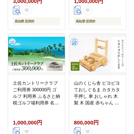
3,000,000円
1,000,000円
泊 旅行 観光 家族 友達
ト ゴルフチケット プレ
カップル ペア
ー券 人気
高知県 芸西村
高知県 芸西村
土佐カントリークラブ
山のくじら舎 ピヨピヨ
ご利用券 300000円 ゴ
ておしぐるま カタカタ
ルフ 利用券 ふるさと納
手押し 車 おしゃれ 木
税ゴルフ場利用券 名門
製 木 国産 赤ちゃん 幼
プロツアー 開催コース
児 ベビー 知育玩具 玩
チケット ゴルフ GOLF
具 おもちゃ 木のおもち
1,000,000円
800,000円
Golf golf ゴルフチケッ
ゃ ひよこ かわいい 高
ト プレー券 人気
知県産