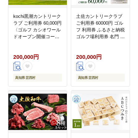
kochi黒潮カントリーク
土佐カントリークラブ
ラブ ご利用券 60,000円
ご利用券 60000円 ゴル
〈ゴルフ カシオワール
フ 利用券 ふるさと納税
ドオープン開催コー
ゴルフ場利用券 名門 プ
ス〉 ふるさと納税ゴル
ロツアー 開催コース チ
フ場利用券 名門チケッ
ケット ゴルフ GOLF
200,000円
200,000円
ト ゴルフチケット プレ
Golf golf ゴルフチケッ
ー券 人気
ト プレー券 人気
高知県 芸西村
高知県 芸西村