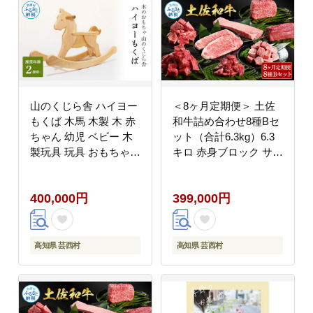
山のくじら舎 ハイヨー
＜8ヶ月定期便＞ 土佐
もくば 木馬 木製 木 赤
和牛詰め合わせ8種Bセ
ちゃん 幼児 ベビー 木
ット（合計6.3kg）6.3
製玩具 玩具 おもちゃ
キロ 赤身ブロック サイ
木のおもちゃ かわいい
コロステーキ ロース サ
おしゃれ 2歳頃から ベ
ーロイン カルビ スネ
400,000円
399,000円
ビー用品 知育玩具 高知
ヒレ ブロック肉 特選
県産
赤身 牛肉 和牛 国産 熟
成肉
高知県 芸西村
高知県 芸西村