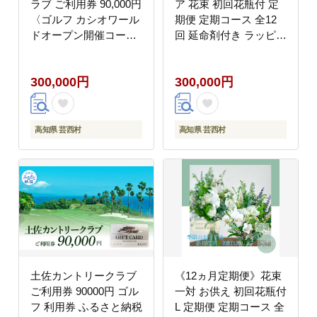
ラブ ご利用券 90,000円
ア 花束 初回花瓶付 定
〈ゴルフ カシオワール
期便 定期コース 全12
ドオープン開催コー
回 延命剤付き ラッピン
ス〉 ふるさと納税ゴル
グ 花びん 生花 花束 ブ
フ場利用券 名門チケッ
ーケ 花 お花 おすすめ
300,000円
300,000円
ト ゴルフチケット プレ
可愛い キレイ おしゃれ
ー券 人気
自宅 職場 ギフト
高知県 芸西村
高知県 芸西村
土佐カントリークラブ
《12ヵ月定期便》花束
ご利用券 90000円 ゴル
一対 お供え 初回花瓶付
フ 利用券 ふるさと納税
L 定期便 定期コース 全