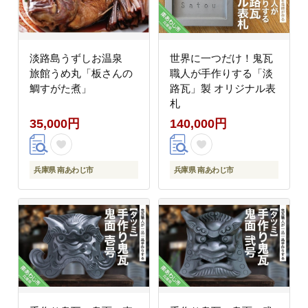
淡路島うずしお温泉
世界に一つだけ！鬼瓦
旅館うめ丸「板さんの
職人が手作りする「淡
鯛すがた煮」
路瓦」製 オリジナル表
札
35,000円
140,000円
兵庫県 南あわじ市
兵庫県 南あわじ市