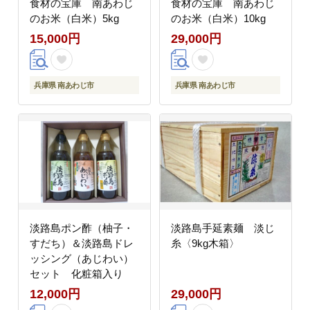
食材の宝庫 南あわじ
食材の宝庫 南あわじ
のお米（白米）5kg
のお米（白米）10kg
15,000円
29,000円
兵庫県 南あわじ市
兵庫県 南あわじ市
淡路島ポン酢（柚子・
淡路島手延素麺 淡じ
すだち）＆淡路島ドレ
糸〈9kg木箱〉
ッシング（あじわい）
セット 化粧箱入り
12,000円
29,000円