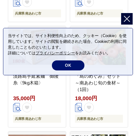
兵庫県 南あわじ市
兵庫県 南あわじ市
当サイトでは、サイト利便性向上のため、クッキー（Cookie）を使
用しています。サイトの閲覧を継続された場合、Cookieの利用に同
意したことものといたします。
詳細については
プライバシーポリシー
をお読みください。
OK
淡路島手延素麺 御陵
「島のめぐみ」セット
糸〈9kg木箱〉
～南あわじ旬の食材～
（1回）
35,000円
18,000円
兵庫県 南あわじ市
兵庫県 南あわじ市