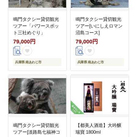
鳴門タクシー貸切観光
鳴門タクシー貸切観光
ツアー「パワースポッ
ツアー[いにしえロマン
ト三社めぐり」
沼島コース]
79,000円
79,000円
兵庫県 南あわじ市
兵庫県 南あわじ市
鳴門タクシー貸切観光
【都美人酒造】大吟醸
ツアー[淡路島七福神コ
瑞寶 1800ml