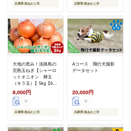
兵庫県 南あわじ市
兵庫県 南あわじ市
大地の恵み！淡路島の
Aコース 飛行犬撮影
完熟玉ねぎ【シャーロ
データセット
ットオニオン 輝玉
（キラ玉）】5kg【6月
中旬から配送】
8,000円
20,000円
兵庫県 南あわじ市
兵庫県 南あわじ市