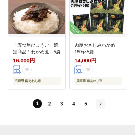
「五つ星ひょうご」選
肉厚おさしみわかめ
定商品！わかめ煮 5袋
180g×5袋
16,000円
14,000円
兵庫県 南あわじ市
兵庫県 南あわじ市
1
2
3
4
5
次