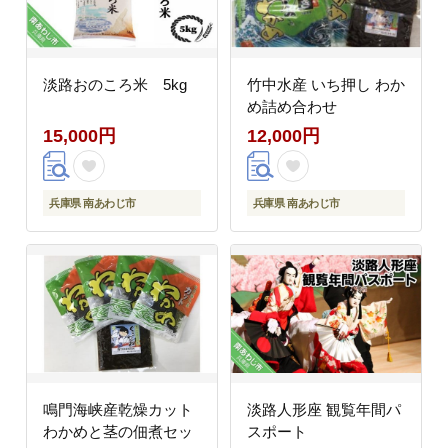
淡路おのころ米 5kg
竹中水産 いち押し わか
め詰め合わせ
15,000円
12,000円
兵庫県 南あわじ市
兵庫県 南あわじ市
鳴門海峡産乾燥カット
淡路人形座 観覧年間パ
わかめと茎の佃煮セッ
スポート