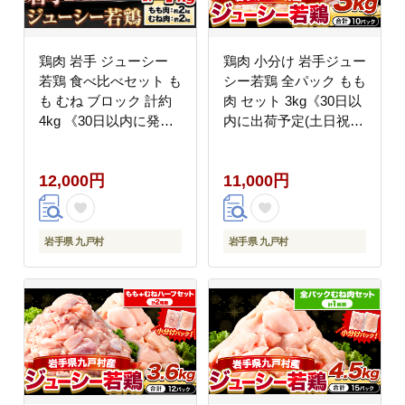
鶏肉 岩手 ジューシー
鶏肉 小分け 岩手ジュー
若鶏 食べ比べセット も
シー若鶏 全パック もも
も むね ブロック 計約
肉 セット 3kg《30日以
4kg 《30日以内に発送
内に出荷予定(土日祝除
予定(土日祝除く)》 ---
く)》 岩手県 九戸村 と
ifn_fjcybrmix_30d_23_12000_4kg-
り肉 からあげ 鶏肉 鶏
12,000円
11,000円
--
肉 鶏肉 鶏肉 鶏肉 鶏肉
鶏肉 鶏肉 鶏肉 鶏肉 鶏
肉 鶏肉 鶏肉 鶏肉 鶏肉
鶏肉 鶏肉 鶏肉 鶏肉 鶏
岩手県 九戸村
岩手県 九戸村
肉 鶏肉 鶏肉 鶏肉 鶏肉
鶏肉 鶏肉 鶏肉---
ifn_fijw_30d_25_11000_mm-
--