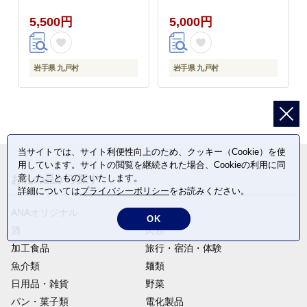
鳥もも肉 小分けバック
とりむね 鳥もも肉 小分
5,500円
5,000円
鳥 とりもも 冷凍 大容
けバック 鳥 とりもも
量 もも肉 簡易包装 ふ
冷凍 大容量 もも肉 簡
るさと納税 肉 とり と
易包装 ふるさと納税
り肉---
肉 とり とり肉---
岩手県 九戸村
岩手県 九戸村
ifn_fijw_30d_26_5500_ha1.2kg-
ifn_fijw_30d_26_5000_mn1.2k
--
--
当サイトでは、サイト利便性向上のため、クッキー（Cookie）を使
用しています。サイトの閲覧を継続された場合、Cookieの利用に同
意したことものといたします。
お礼の品から探す
詳細については
プライバシーポリシー
をお読みください。
ANAオリジナル
定期便
OK
酒
肉類
加工食品
旅行・宿泊・体験
魚介類
麺類
日用品・雑貨
野菜
パン・菓子類
電化製品