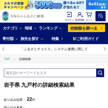
ログイン
新規登録
カート
カテゴリ
地域
ランキング
控除額を調べる
寄付額
旅先を探す
特集
ご利用ガイド
「ふるさとチョイス」システム連携に関して
TOP
詳細検索
岩手県 九戸村の詳細検索結果
22
絞り込み結果：
件
絞り込み条件：