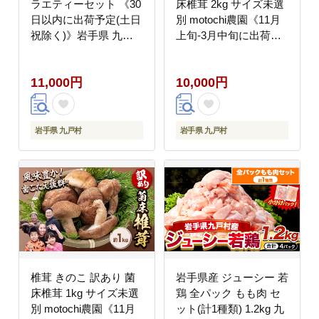
ラエティーセット 《30
床椎茸 2kg サイズ未選
日以内に出荷予定(土日
別 motochi農園《11月
祝除く)》岩手県 九戸
上旬-3月中旬に出荷予
村 アイス イスクリーム
定(土日祝除く)》 岩手
スイーツ カフェオレ レ
県 九戸村 野菜 岩手県
11,000円
10,000円
アチーズ ラムレーズン
産 国産 お取り寄せ 送
ミルク はちみつ 極み抹
料無料 大きい 不揃い
茶 詰め合わせ ギフト---
シイタケ 山盛り 干し椎
isk_fnkice_30d_23_11000_6i-
茸 肉厚 出汁 煮物 鍋 茶
岩手県 九戸村
岩手県 九戸村
--
碗蒸し---
isk_mtks_11j3c_24_10000_2k
--
椎茸 きのこ 訳あり 菌
岩手県産 ジューシー 若
床椎茸 1kg サイズ未選
鶏 全パック もも肉 セ
別 motochi農園《11月
ット(計1種類) 1.2kg 九