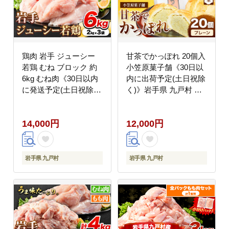
鶏肉 岩手 ジューシー
甘茶でかっぽれ 20個入
若鶏 むね ブロック 約
小笠原菓子舗《30日以
6kg むね肉《30日以内
内に出荷予定(土日祝除
に発送予定(土日祝除
く)》岩手県 九戸村 か
く)》岩手県 九戸村 と
っぽれ 甘茶 和菓子 菓
り肉 ---
子 スイーツ ---
14,000円
12,000円
ifn_fjcybrmn_30d_23_14000_6kg-
isk_amkp_30d_23_12000_20p
--
--
岩手県 九戸村
岩手県 九戸村