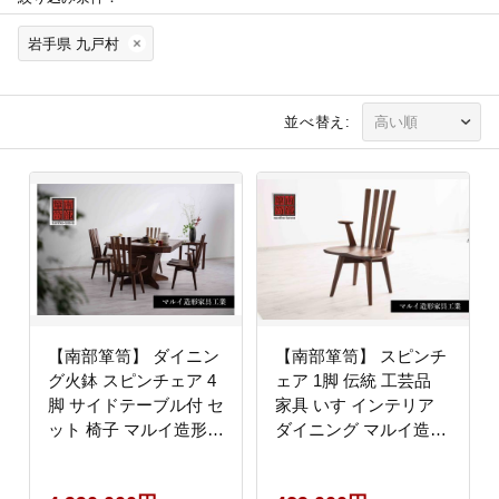
岩手県 九戸村
並べ替え:
【南部箪笥】 ダイニン
【南部箪笥】 スピンチ
グ火鉢 スピンチェア 4
ェア 1脚 伝統 工芸品
脚 サイドテーブル付 セ
家具 いす インテリア
ット 椅子 マルイ造形家
ダイニング マルイ造形
具工業 《受注制作につ
家具工業 《受注制作に
き最大4カ月以内》---
つき最大4カ月以内》---