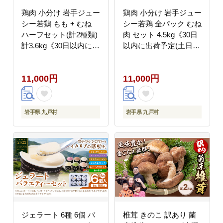
鶏肉 小分け 岩手ジュー
鶏肉 小分け 岩手ジュー
シー若鶏 もも + むね
シー若鶏 全パック むね
ハーフセット(計2種類)
肉 セット 4.5kg《30日
計3.6kg《30日以内に出
以内に出荷予定(土日祝
荷予定(土日祝除く)》
除く)》 岩手県 九戸村
九戸村 鶏肉鶏肉鶏肉鶏
からあげ---
11,000円
11,000円
肉鶏肉鶏肉鶏肉鶏肉鶏
ifn_fijw_30d_25_11000_mn-
肉鶏肉鶏肉鶏肉鶏肉鶏
--
肉鶏肉鶏肉鶏肉鶏肉鶏
肉鶏肉鶏肉鶏肉---
岩手県 九戸村
岩手県 九戸村
ifn_fijw_30d_25_11000_ha-
--
ジェラート 6種 6個 バ
椎茸 きのこ 訳あり 菌