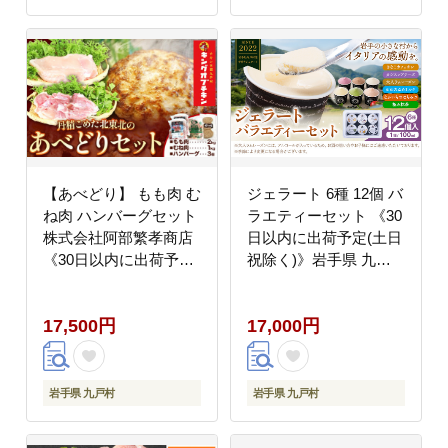
【あべどり】 もも肉 む
ジェラート 6種 12個 バ
ね肉 ハンバーグセット
ラエティーセット 《30
株式会社阿部繁孝商店
日以内に出荷予定(土日
《30日以内に出荷予定
祝除く)》岩手県 九戸
(土日祝除く)》 岩手県
村 ジェラート アイス
九戸村 鶏肉 ---
イスクリーム スイーツ
17,500円
17,000円
isk_fkoshmset_30d_22_17500-
カフェオレ レアチーズ
--
ラムレーズン ミルク は
ちみつ 極み抹茶 詰め合
わせ ギフト---
岩手県 九戸村
岩手県 九戸村
isk_fnkice_30d_23_17000_12i
--