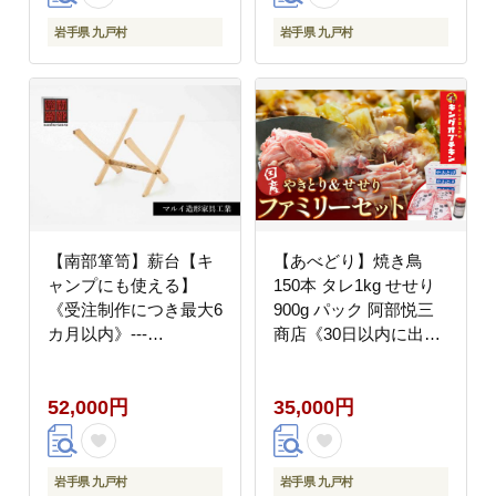
岩手県 九戸村
岩手県 九戸村
【南部箪笥】薪台【キ
【あべどり】焼き鳥
ャンプにも使える】
150本 タレ1kg せせり
《受注制作につき最大6
900g パック 阿部悦三
カ月以内》---
商店《30日以内に出荷
isk_mairori_180d_26_52000_1p-
予定(土日祝除く)》---
--
isk_fetufamilyset_30d_23_350
52,000円
35,000円
--
岩手県 九戸村
岩手県 九戸村