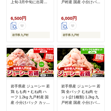
上旬-3月中旬に出荷予
戸村産 国産 小分けパッ
定(土日祝除く)》 岩手
ク カット済み 唐揚げ
県 九戸村 野菜 岩手県
とりむね 鳥もも肉 小分
6,500円
6,000円
産 国産 お取り寄せ 送
けバック 鳥 とりもも
料無料 大きい 不揃い
冷凍 大容量 もも肉 簡
シイタケ 山盛り 干し椎
易包装 ふるさと納税
茸 肉厚 出汁 煮物 鍋 茶
肉 とり とり肉---
岩手県 九戸村
岩手県 九戸村
碗蒸し---
ifn_fijw_30d_26_6000_mm1.2k
isk_mtks_11j3c_24_6500_1kg-
--
--
岩手県産 ジューシー 若
岩手県産 ジューシー 若
鶏 もも肉 + むね肉 ハ
鶏 全パック むね肉 セ
ーフ 1.2kg 九戸村産 国
ット(計1種類) 1.2kg 九
産 小分けパック カット
戸村産 国産 小分けパッ
済み 唐揚げ とりむね
ク カット済み 唐揚げ