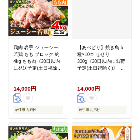
鶏肉 岩手 ジューシー
【あべどり】焼き鳥 5
若鶏 もも ブロック 約
種×10本 せせり
4kg もも肉《30日以内
300g《30日以内に出荷
に発送予定(土日祝除
予定(土日祝除く)》 セ
く)》岩手県 九戸村 と
ット 鶏肉 やきとり
り肉 ---
BBQ ---
14,000円
14,000円
ifn_fjcybrmm_30d_23_14000_4kg-
isk_fetyki5set_30d_23_14000
--
--
岩手県 九戸村
岩手県 九戸村