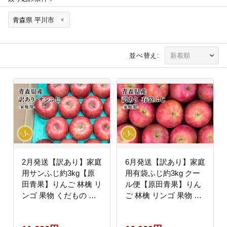
青森県 平川市
並べ替え:
2月発送【訳あり】家庭
6月発送【訳あり】家庭
用サンふじ約3kg【原
用有袋ふじ約3kg クー
田青果】りんご 林檎 リ
ル便【原田青果】りん
ンゴ 果物 くだもの フ
ご 林檎 リンゴ 果物 く
ルーツ 不揃い 規格外
だもの フルーツ 不揃い
規格外