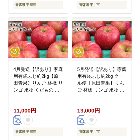
青森県 平川市
青森県 平川市
4月発送【訳あり】家庭
5月発送【訳あり】家庭
用有袋ふじ約2kg【原
用有袋ふじ約2kg クー
田青果】りんご 林檎 リ
ル便【原田青果】りん
ンゴ 果物 くだもの フ
ご 林檎 リンゴ 果物 く
ルーツ 不揃い 規格外
だもの フルーツ 不揃い
規格外
11,000円
13,000円
青森県 平川市
青森県 平川市