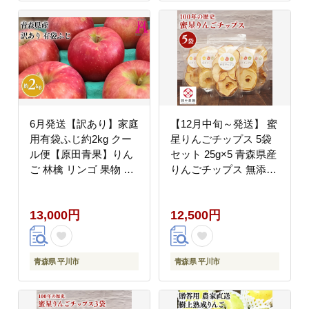
6月発送【訳あり】家庭
【12月中旬～発送】 蜜
用有袋ふじ約2kg クー
星りんごチップス 5袋
ル便【原田青果】りん
セット 25g×5 青森県産
ご 林檎 リンゴ 果物 く
りんごチップス 無添加
だもの フルーツ 不揃い
油不使用 天日海塩仕立
規格外
て 旬のりんご使用 自然
13,000円
12,500円
派おやつ ドライフルー
ツ 平川市【hi-0039-
011】
青森県 平川市
青森県 平川市