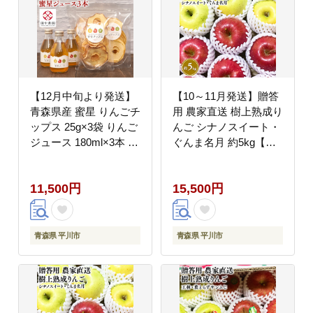
【12月中旬より発送】
【10～11月発送】贈答
青森県産 蜜星 りんごチ
用 農家直送 樹上熟成り
ップス 25g×3袋 りんご
んご シナノスイート・
ジュース 180ml×3本 セ
ぐんま名月 約5kg【平
ット ドライアップル 平
川市産・青森りんご】
川市【hi-0039-012】
【hi-0033-002】
11,500円
15,500円
青森県 平川市
青森県 平川市