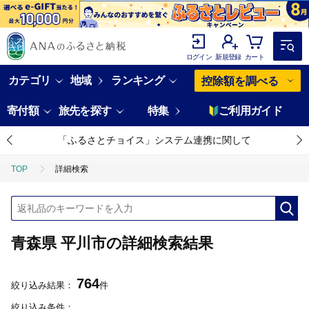
ログイン
新規登録
カート
カテゴリ
地域
ランキング
控除額を調べる
寄付額
旅先を探す
特集
ご利用ガイド
「ふるさとチョイス」システム連携に関して
TOP
詳細検索
青森県 平川市の詳細検索結果
764
絞り込み結果：
件
絞り込み条件：