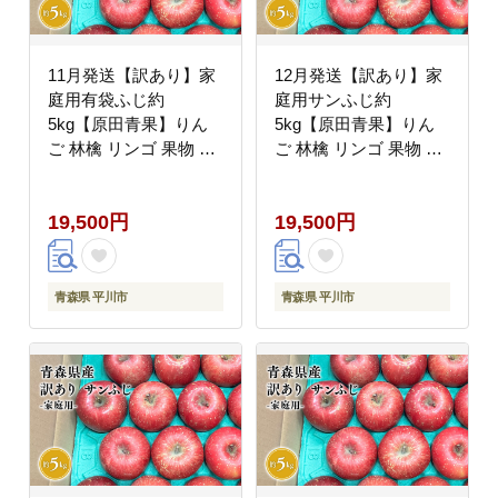
11月発送【訳あり】家
12月発送【訳あり】家
庭用有袋ふじ約
庭用サンふじ約
5kg【原田青果】りん
5kg【原田青果】りん
ご 林檎 リンゴ 果物 く
ご 林檎 リンゴ 果物 く
だもの フルーツ 不揃い
だもの フルーツ 不揃い
規格外
規格外
19,500円
19,500円
青森県 平川市
青森県 平川市