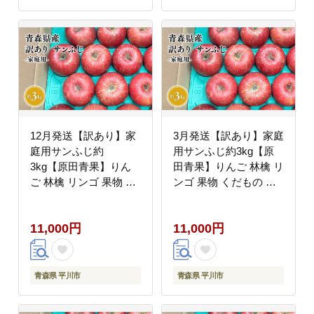
12月発送【訳あり】家
3月発送【訳あり】家庭
庭用サンふじ約
用サンふじ約3kg【原
3kg【原田青果】りん
田青果】りんご 林檎 リ
ご 林檎 リンゴ 果物 く
ンゴ 果物 くだもの フ
だもの フルーツ 不揃い
ルーツ 不揃い 規格外
規格外
11,000円
11,000円
青森県 平川市
青森県 平川市