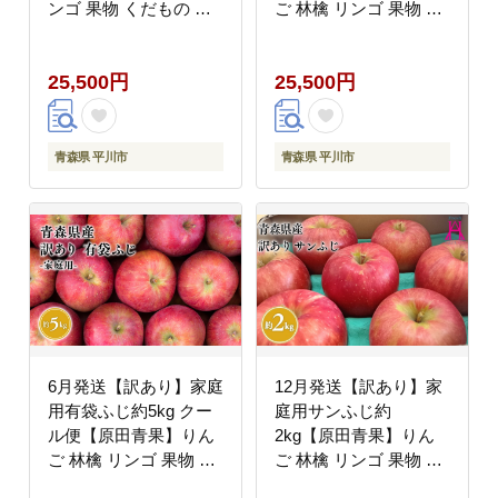
ンゴ 果物 くだもの フ
ご 林檎 リンゴ 果物 く
ルーツ 不揃い 規格外
だもの フルーツ 不揃い
規格外
25,500円
25,500円
青森県 平川市
青森県 平川市
6月発送【訳あり】家庭
12月発送【訳あり】家
用有袋ふじ約5kg クー
庭用サンふじ約
ル便【原田青果】りん
2kg【原田青果】りん
ご 林檎 リンゴ 果物 く
ご 林檎 リンゴ 果物 く
だもの フルーツ 不揃い
だもの フルーツ 不揃い