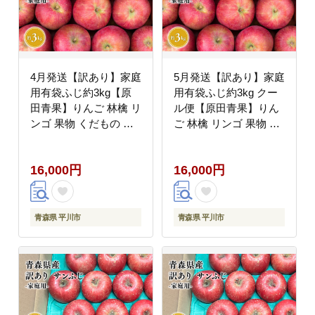
4月発送【訳あり】家庭
5月発送【訳あり】家庭
用有袋ふじ約3kg【原
用有袋ふじ約3kg クー
田青果】りんご 林檎 リ
ル便【原田青果】りん
ンゴ 果物 くだもの フ
ご 林檎 リンゴ 果物 く
ルーツ 不揃い 規格外
だもの フルーツ 不揃い
規格外
16,000円
16,000円
青森県 平川市
青森県 平川市