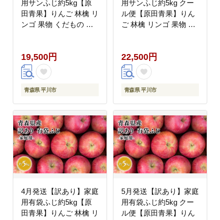
用サンふじ約5kg【原
用サンふじ約5kg クー
田青果】りんご 林檎 リ
ル便【原田青果】りん
ンゴ 果物 くだもの フ
ご 林檎 リンゴ 果物 く
ルーツ 不揃い 規格外
だもの フルーツ 不揃い
規格外
19,500円
22,500円
青森県 平川市
青森県 平川市
4月発送【訳あり】家庭
5月発送【訳あり】家庭
用有袋ふじ約5kg【原
用有袋ふじ約5kg クー
田青果】りんご 林檎 リ
ル便【原田青果】りん