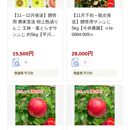
【11～12月発送】贈答
【11月下旬～順次発
用 農家直送 樹上熟成り
送】贈答用サンふじ
んご 王林・葉とらずサ
5kg【今井農園】≪hi-
ンふじ 約5kg【平川市
0064-009≫
産・青森りんご】林
檎、リンゴ、フルー
15,500円
28,000円
ツ、果物、産地直送、
平川市【hi-0033-004】
青森県 平川市
青森県 平川市