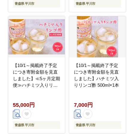
青森県 平川市
青森県 平川市
【10/1～掲載終了予定
【10/1～掲載終了予定
につき寄附金額を見直
につき寄附金額を見直
しました】≪5ヶ月定期
しました】ハチミツ入
便≫ハチミツ入りリン
りリンゴ酢 500ml×1本
ゴ酢 500ml×2本
55,000円
7,000円
青森県 平川市
青森県 平川市