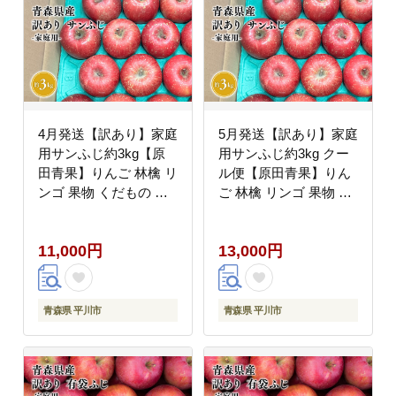
4月発送【訳あり】家庭
5月発送【訳あり】家庭
用サンふじ約3kg【原
用サンふじ約3kg クー
田青果】りんご 林檎 リ
ル便【原田青果】りん
ンゴ 果物 くだもの フ
ご 林檎 リンゴ 果物 く
ルーツ 不揃い 規格外
だもの フルーツ 不揃い
規格外
11,000円
13,000円
青森県 平川市
青森県 平川市