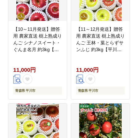
【10～11月発送】贈答
【11～12月発送】贈答
用 農家直送 樹上熟成り
用 農家直送 樹上熟成り
んご シナノスイート・
んご 王林・葉とらずサ
ぐんま名月 約3kg【平
ンふじ 約3kg【平川市
川市産・青森りんご】
産・青森りんご】林
【hi-0033-001】
檎、リンゴ、フルー
11,000円
11,000円
ツ、果物、産地直送、
平川市【hi-0033-003】
青森県 平川市
青森県 平川市