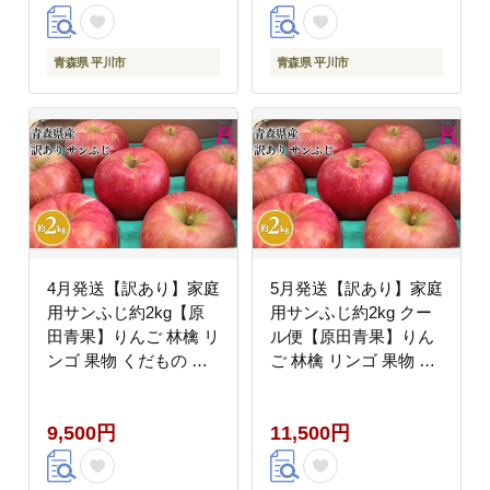
青森県 平川市
青森県 平川市
4月発送【訳あり】家庭
5月発送【訳あり】家庭
用サンふじ約2kg【原
用サンふじ約2kg クー
田青果】りんご 林檎 リ
ル便【原田青果】りん
ンゴ 果物 くだもの フ
ご 林檎 リンゴ 果物 く
ルーツ 不揃い 規格外
だもの フルーツ 不揃い
規格外
9,500円
11,500円