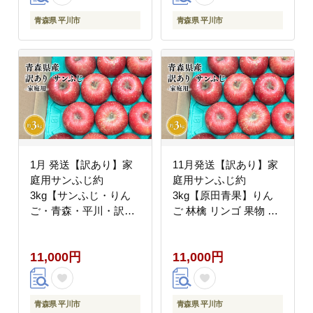
青森県 平川市
青森県 平川市
1月 発送【訳あり】家
11月発送【訳あり】家
庭用サンふじ約
庭用サンふじ約
3kg【サンふじ・りん
3kg【原田青果】りん
ご・青森・平川・訳あ
ご 林檎 リンゴ 果物 く
り・家庭用・原田青
だもの フルーツ 不揃い
果・３kg】
規格外
11,000円
11,000円
青森県 平川市
青森県 平川市