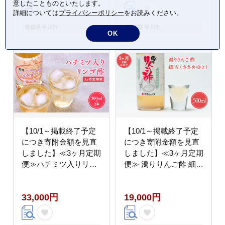
意したことものといたします。
詳細については
プライバシーポリシー
をお読みください。
青森県 平川市
青森県 平川市
OK
【10/1～掲載終了予定
【10/1～掲載終了予定
につき寄附金額を見直
につき寄附金額を見直
しました】≪3ヶ月定期
しました】≪3ヶ月定期
便≫ハチミツ入りリン
便≫ 濁りりんご酢 細雪
ゴ酢 500ml×2本
500ml×1本
33,000円
19,000円