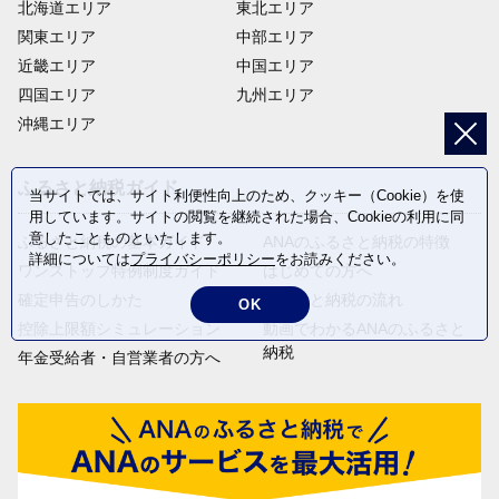
北海道エリア
東北エリア
関東エリア
中部エリア
近畿エリア
中国エリア
四国エリア
九州エリア
沖縄エリア
ふるさと納税ガイド
当サイトでは、サイト利便性向上のため、クッキー（Cookie）を使
用しています。サイトの閲覧を継続された場合、Cookieの利用に同
意したことものといたします。
ふるさと納税の基本ガイド
ANAのふるさと納税の特徴
詳細については
プライバシーポリシー
をお読みください。
ワンストップ特例制度ガイド
はじめての方へ
確定申告のしかた
ふるさと納税の流れ
OK
控除上限額シミュレーション
動画でわかるANAのふるさと
納税
年金受給者・自営業者の方へ