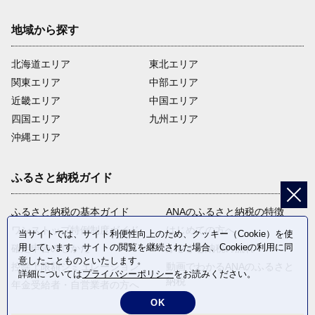
地域から探す
北海道エリア
東北エリア
関東エリア
中部エリア
近畿エリア
中国エリア
四国エリア
九州エリア
沖縄エリア
ふるさと納税ガイド
ふるさと納税の基本ガイド
ANAのふるさと納税の特徴
ワンストップ特例制度ガイド
はじめての方へ
当サイトでは、サイト利便性向上のため、クッキー（Cookie）を使
用しています。サイトの閲覧を継続された場合、Cookieの利用に同
確定申告のしかた
ふるさと納税の流れ
意したことものといたします。
控除上限額シミュレーション
動画でわかるANAのふるさと
詳細については
プライバシーポリシー
をお読みください。
納税
年金受給者・自営業者の方へ
OK