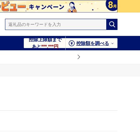
控除上限額まで
控除額を調べる
あと
***,***円