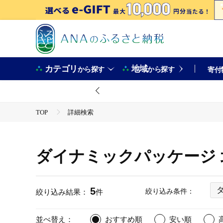
カテゴリ
地域
から探す
から探す
寄付
TOP
詳細検索
ダイナミックパッケージ 
5
絞り込み条件：
絞り込み結果：
件
並べ替え：
おすすめ順
安い順