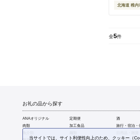
北海道 稚内
5
全
件
お礼の品から探す
ANAオリジナル
定期便
酒
肉類
加工食品
旅行・宿泊・
魚介類
麺類
日用品・雑貨
当サイトでは、サイト利便性向上のため、クッキー（Coo