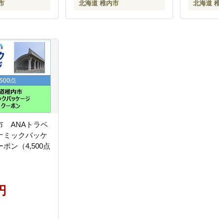
市
北海道 稚内市
北海道 
市 ANAトラベ
ナミックパッケ
ポン（4,500点
円