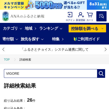
ログイン
新規登録
カート
カテゴリ
地域
ランキング
控除額を調べる
寄付額
旅先を探す
特集
ご利用ガイド
「ふるさとチョイス」システム連携に関して
TOP
詳細検索
詳細検索結果
26
絞り込み結果：
件
絞り込み条件：