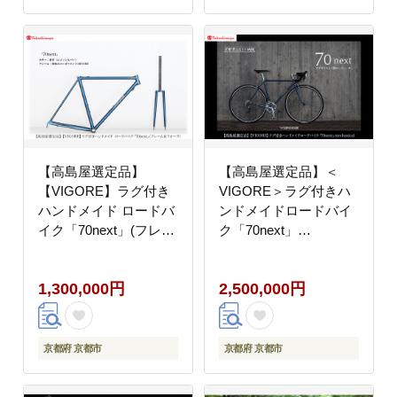
お取り寄せ 通販 送料無
料 ふるさと納税 ］
【高島屋選定品】
【高島屋選定品】＜
【VIGORE】ラグ付き
VIGORE＞ラグ付きハ
ハンドメイド ロードバ
ンドメイドロードバイ
イク「70next」(フレー
ク「70next」
ム＆フォーク）［ 京都
mechanical｜京都 自転
ロードバイク 自転車 ブ
車 ロードバイク 人気ブ
1,300,000円
2,500,000円
ランド 人気 おすすめ
ランド［ 自転車 ロード
スポーツ アウトドア ツ
バイク クラシカル 最先
ーリング ブランド メー
端 おすすめ 高級 スポ
カー 取り寄せ 通販 ふ
ーツ アウトドア ツーリ
京都府 京都市
京都府 京都市
るさと納税 ］
ング サイクリング お取
り寄せ 通販 送料無料