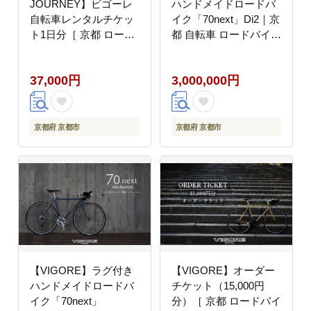
JOURNEY】ビゴーレ
ハンドメイドロードバ
自転車レンタルチケッ
イク「70next」Di2｜京
ト1日分［ 京都 ロード
都 自転車 ロードバイク
バイク 自転車 ブランド
人気ブランド［ 自転車
人気 おすすめ スポーツ
ロードバイク クラシカ
37,000円
3,000,000円
アウトドア ツーリング
ル 最先端 おすすめ 高
ブランド メーカー 取り
級 スポーツ アウトドア
寄せ 通販 ふるさと納税
ツーリング サイクリン
］
グ お取り寄せ 通販 送
京都府 京都市
京都府 京都市
料無料 ふるさと納税 ］
【VIGORE】ラグ付き
【VIGORE】オーダー
ハンドメイドロードバ
チケット（15,000円
イク「70next」
分）［ 京都 ロードバイ