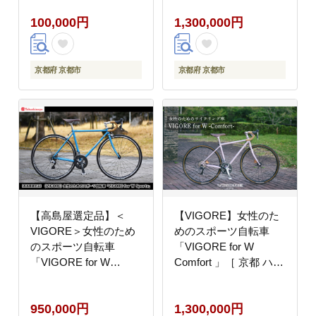
人気 おすすめ スポーツ
ドバイク 自転車 ブラン
100,000円
1,300,000円
アウトドア ツーリング
ド 人気 おすすめ スポ
ブランド メーカー 取り
ーツ アウトドア ツーリ
寄せ 通販 ふるさと納税
ング ブランド メーカー
］
取り寄せ 通販 ふるさと
京都府 京都市
京都府 京都市
納税 ］
【高島屋選定品】＜
【VIGORE】女性のた
VIGORE＞女性のため
めのスポーツ自転車
のスポーツ自転車
「VIGORE for W
「VIGORE for W
Comfort 」［ 京都 ハイ
Sports」［ 京都 ハイク
クラス 自転車 ブランド
ラス 自転車 ブランド
ロードバイク レディー
950,000円
1,300,000円
ロードバイク レディー
ス 人気 おすすめ スポ