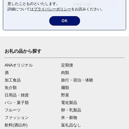
販 送料無料 ふるさと納
り寄せ 通販 送料無料
意したことものといたします。
京都府 京都市
京都府 京都市
詳細については
プライバシーポリシー
をお読みください。
税 ］
ふるさと納税 ］
OK
お礼の品から探す
ANAオリジナル
定期便
酒
肉類
加工食品
旅行・宿泊・体験
魚介類
麺類
日用品・雑貨
野菜
パン・菓子類
電化製品
フルーツ
卵・乳製品
ファッション
米・穀物
飲料(酒以外)
返礼品なし