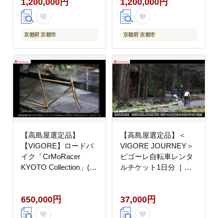
1,200,000円
1,200,000円
スポーツ アウトドア ツ
ランド 人気 おすすめ
ーリング ブランド メー
スポーツ アウトドア ツ
カー 取り寄せ 通販 ふ
ーリング ブランド メー
るさと納税 ］
カー 取り寄せ 通販 ふ
京都府 京都市
京都府 京都市
るさと納税 ］
【高島屋選定品】
【高島屋選定品】＜
【VIGORE】ロードバ
VIGORE JOURNEY＞
イク「CrMoRacer
ビゴーレ自転車レンタ
KYOTO Collection」(フ
ルチケット1日分［ 京
レーム＆フォーク）［
都 ロードバイク 自転車
京都 ロードバイク 自転
ブランド 人気 おすすめ
650,000円
37,000円
車 ブランド 人気 おす
スポーツ アウトドア ツ
すめ スポーツ アウトド
ーリング ブランド メー