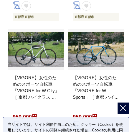
ス 人気 おすすめ スポ
ーツ アウトドア ツーリ
ーツ アウトドア ツーリ
ング サイクリング お取
ング サイクリング お取
り寄せ 通販 送料無料
京都府 京都市
京都府 京都市
り寄せ 通販 送料無料
ふるさと納税 ］
ふるさと納税 ］
【VIGORE】女性のた
【VIGORE】女性のた
めのスポーツ自転車
めのスポーツ自転車
「VIGORE for W City」
「VIGORE for W
［ 京都 ハイクラス 自
Sports」［ 京都 ハイク
転車 ブランド ロードバ
ラス 自転車 ブランド
イク レディース 人気
ロードバイク レディー
950,000円
950,000円
おすすめ スポーツ アウ
ス 人気 おすすめ スポ
トドア ツーリング サイ
ーツ アウトドア ツーリ
当サイトでは、サイト利便性向上のため、クッキー（Cookie）を使
クリング お取り寄せ 通
ング サイクリング お取
用しています。サイトの閲覧を継続された場合、Cookieの利用に同