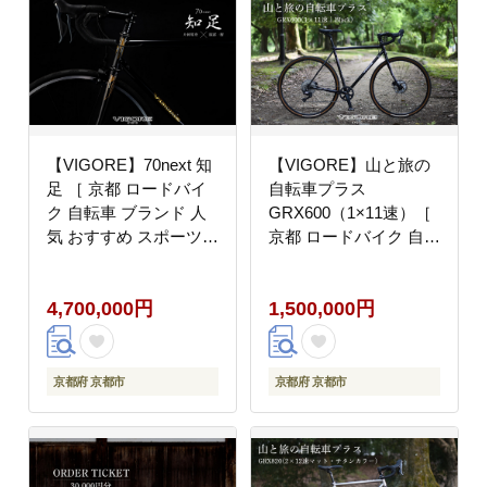
ふるさと納税 ］
【VIGORE】70next 知
【VIGORE】山と旅の
足 ［ 京都 ロードバイ
自転車プラス
ク 自転車 ブランド 人
GRX600（1×11速）［
気 おすすめ スポーツ
京都 ロードバイク 自転
アウトドア ツーリング
車 ブランド 人気 おす
ブランド メーカー 取り
すめ スポーツ アウトド
4,700,000円
1,500,000円
寄せ 通販 ふるさと納税
ア ツーリング ブランド
］
メーカー 取り寄せ 通販
ふるさと納税 ］
京都府 京都市
京都府 京都市