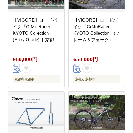
【VIGORE】ロードバ
【VIGORE】ロードバ
イク「CrMo Racer
イク「CrMoRacer
KYOTO Collection」
KYOTO Collection」(フ
(Entry Grade)［ 京都 ロ
レーム＆フォーク）［
ードバイク 自転車 ブラ
京都 ロードバイク 自転
ンド 人気 おすすめ ス
車 ブランド 人気 おす
950,000円
650,000円
ポーツ アウトドア ツー
すめ スポーツ アウトド
リング ブランド メーカ
ア ツーリング ブランド
ー 取り寄せ 通販 ふる
メーカー 取り寄せ 通販
さと納税 ］
ふるさと納税 ］
京都府 京都市
京都府 京都市