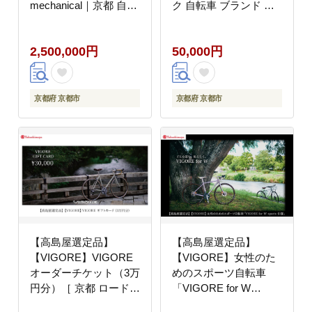
mechanical｜京都 自転
ク 自転車 ブランド 人
車 ロードバイク 人気ブ
気 おすすめ スポーツ
ランド［ 自転車 ロード
アウトドア ツーリング
2,500,000円
50,000円
バイク クラシカル 最先
ブランド メーカー 取り
端 おすすめ 高級 スポ
寄せ 通販 ふるさと納税
ーツ アウトドア ツーリ
］
ング サイクリング お取
京都府 京都市
京都府 京都市
り寄せ 通販 送料無料
ふるさと納税 ］
【高島屋選定品】
【高島屋選定品】
【VIGORE】VIGORE
【VIGORE】女性のた
オーダーチケット（3万
めのスポーツ自転車
円分）［ 京都 ロードバ
「VIGORE for W
イク 自転車 ブランド
Comfort 」［ 京都 ロー