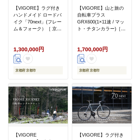
【VIGORE】ラグ付き
【VIGORE】山と旅の
ハンドメイド ロードバ
自転車プラス
イク「70next」(フレー
GRX600(1×11速 / マッ
ム＆フォーク）［ 京都
ト・チタンカラー)［
ロードバイク 自転車 ブ
京都 ロードバイク 自転
ランド 人気 おすすめ
車 ブランド 人気 おす
1,300,000円
1,700,000円
スポーツ アウトドア ツ
すめ スポーツ アウトド
ーリング ブランド メー
ア ツーリング ブランド
カー 取り寄せ 通販 ふ
メーカー 取り寄せ 通販
るさと納税 ］
ふるさと納税 ］
京都府 京都市
京都府 京都市
【VIGORE
【VIGORE】ラグ付き