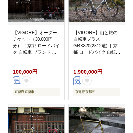
【VIGORE】オーダー
【VIGORE】山と旅の
チケット（30,000円
自転車プラス
分）［ 京都 ロードバイ
GRX820(2×12速)［ 京
ク 自転車 ブランド 人
都 ロードバイク 自転車
気 おすすめ スポーツ
ブランド 人気 おすすめ
アウトドア ツーリング
スポーツ アウトドア ツ
100,000円
1,900,000円
ブランド メーカー 取り
ーリング ブランド メー
寄せ 通販 ふるさと納税
カー 取り寄せ 通販 ふ
］
るさと納税 ］
京都府 京都市
京都府 京都市