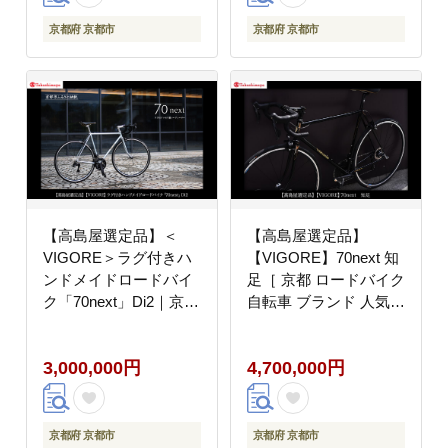
ア ツーリング ブランド
カー 取り寄せ 通販 ふ
メーカー 取り寄せ 通販
るさと納税 ］
京都府 京都市
京都府 京都市
ふるさと納税 ］
【高島屋選定品】＜
【高島屋選定品】
VIGORE＞ラグ付きハ
【VIGORE】70next 知
ンドメイドロードバイ
足［ 京都 ロードバイク
ク「70next」Di2｜京都
自転車 ブランド 人気
自転車 ロードバイク 人
おすすめ スポーツ アウ
気ブランド［ 自転車 ロ
トドア ツーリング ブラ
3,000,000円
4,700,000円
ードバイク クラシカル
ンド メーカー 取り寄せ
最先端 おすすめ 高級
通販 ふるさと納税 ］
スポーツ アウトドア ツ
ーリング サイクリング
京都府 京都市
京都府 京都市