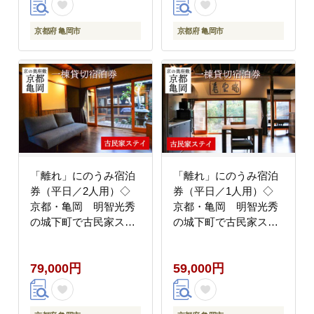
京都府 亀岡市
京都府 亀岡市
「離れ」にのうみ宿泊
「離れ」にのうみ宿泊
券（平日／2人用）◇
券（平日／1人用）◇
京都・亀岡 明智光秀
京都・亀岡 明智光秀
の城下町で古民家ステ
の城下町で古民家ステ
イ／アレックス・カー
イ／アレックス・カー
監修《京都 宿泊》
監修《京都 宿泊》
79,000円
59,000円