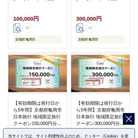
通費利用可 旅行 トラベ
通費利用可 旅行 トラベ
ル 旅行券 宿泊券 予約
ル 旅行券 宿泊券 予約
100,000円
300,000円
チケット ホテル 観光
チケット ホテル 観光
おすすめ
おすすめ
京都府 亀岡市
京都府 亀岡市
【有効期限は発行日か
【有効期限は発行日か
ら5年間】京都府亀岡市
ら5年間】京都府亀岡市
日本旅行 地域限定旅行
日本旅行 地域限定旅行
クーポン150,000円分
クーポン300,000円分
交通費利用可 旅行 トラ
交通費利用可 旅行 トラ
当サイトでは、サイト利便性向上のため、クッキー（Cookie）を使
ベル 旅行券 宿泊券 予
ベル 旅行券 宿泊券 予