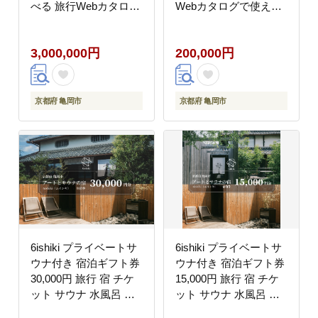
べる 旅行Webカタログ
Webカタログで使える!
で使える! 旅行チケット
旅行チケット 宿泊チケ
宿泊チケット 券 温泉
ット 券 温泉 家族 ギフ
3,000,000円
200,000円
家族 ギフト 宿 旅館 ホ
ト 宿 旅館 ホテル 老舗
テル 老舗 予約 トラベ
予約 トラベル 旅行券
ル 旅行券 宿泊券
宿泊券
京都府 亀岡市
京都府 亀岡市
6ishiki プライベートサ
6ishiki プライベートサ
ウナ付き 宿泊ギフト券
ウナ付き 宿泊ギフト券
30,000円 旅行 宿 チケ
15,000円 旅行 宿 チケ
ット サウナ 水風呂 貸
ット サウナ 水風呂 貸
別荘 高級 人気 おすす
別荘 高級 人気 おすす