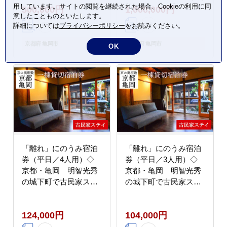
用しています。サイトの閲覧を継続された場合、Cookieの利用に同
500,000円
1,000,000円
約 チケット ホテル 観
約 チケット ホテル 観
意したことものといたします。
光 おすすめ
光 おすすめ
詳細については
プライバシーポリシー
をお読みください。
京都府 亀岡市
京都府 亀岡市
OK
「離れ」にのうみ宿泊
「離れ」にのうみ宿泊
券（平日／4人用）◇
券（平日／3人用）◇
京都・亀岡 明智光秀
京都・亀岡 明智光秀
の城下町で古民家ステ
の城下町で古民家ステ
イ／アレックス・カー
イ／アレックス・カー
監修《京都 宿泊》
監修《京都 宿泊》
124,000円
104,000円