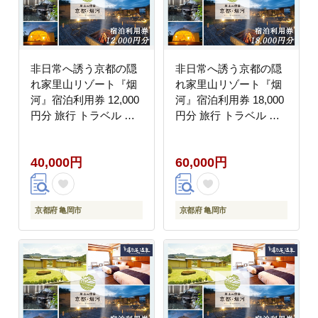
非日常へ誘う京都の隠
非日常へ誘う京都の隠
れ家里山リゾート『烟
れ家里山リゾート『烟
河』宿泊利用券 12,000
河』宿泊利用券 18,000
円分 旅行 トラベル 旅
円分 旅行 トラベル 旅
行券 予約 チケット 温
行券 予約 チケット 温
泉 観光 ギフト 露天風
泉 観光 ギフト 露天風
40,000円
60,000円
呂 キャンプ グランピン
呂 キャンプ グランピン
グ
グ
京都府 亀岡市
京都府 亀岡市