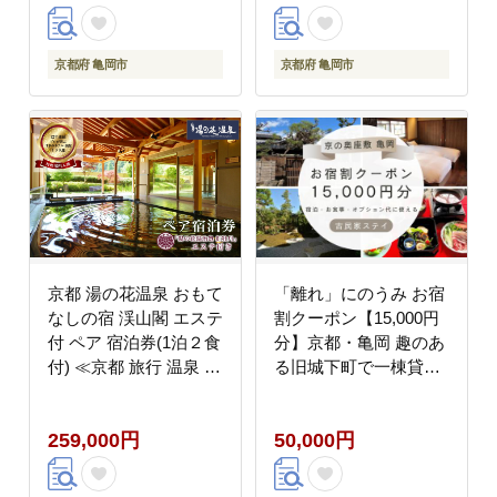
京都府 亀岡市
京都府 亀岡市
京都 湯の花温泉 おもて
「離れ」にのうみ お宿
なしの宿 渓山閣 エステ
割クーポン【15,000円
付 ペア 宿泊券(1泊２食
分】京都・亀岡 趣のあ
付) ≪京都 旅行 温泉 旅
る旧城下町で一棟貸し
館 ホテル 観光 トラベ
古民家ステイ/アレック
ル チケット クーポン
ス・カー監修 ※着日指
259,000円
50,000円
旅行券≫
定不可