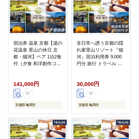
宿泊券 温泉 京都【湯の
非日常へ誘う京都の隠
花温泉 里山の休日 京
れ家里山リゾート『烟
都・烟河】ペア 1泊2食
河』宿泊利用券 9,000
付（夕食 和洋創作コー
円分 旅行 トラベル 旅
ス 朝食 和洋ビュッフ
行券 予約 チケット 温
ェ）≪京都 旅行 温泉
泉 観光 ギフト 露天風
141,000円
30,000円
旅館 ホテル 観光 トラ
呂 キャンプ グランピン
ベル チケット クーポン
グ
旅行券 オールインクル
ーシブ 8つのサービス
京都府 亀岡市
京都府 亀岡市
無料≫