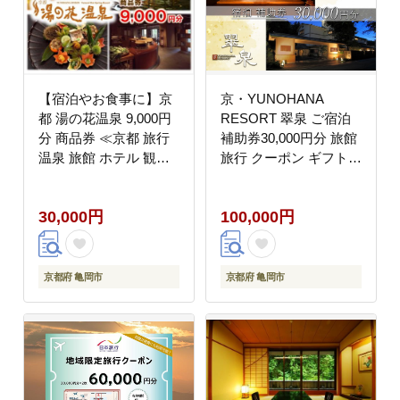
【宿泊やお食事に】京
京・YUNOHANA
都 湯の花温泉 9,000円
RESORT 翠泉 ご宿泊
分 商品券 ≪京都 旅行
補助券30,000円分 旅館
温泉 旅館 ホテル 観光
旅行 クーポン ギフト
トラベル チケット クー
湯の花 温泉 食事付き
ポン 旅行券≫
スパ 高級 ペア 観光
30,000円
100,000円
京都府 亀岡市
京都府 亀岡市