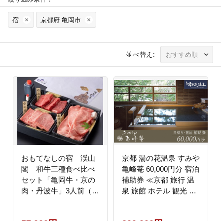
宿
京都府 亀岡市
並べ替え:
おもてなしの宿 渓山
京都 湯の花温泉 すみや
閣 和牛三種食べ比べ
亀峰菴 60,000円分 宿泊
セット「亀岡牛・京の
補助券 ≪京都 旅行 温
肉・丹波牛」3人前（日
泉 旅館 ホテル 観光 ト
帰り温泉入浴券付き）
ラベル チケット クーポ
《京都 奥座敷》 ※北海
ン 旅行券≫