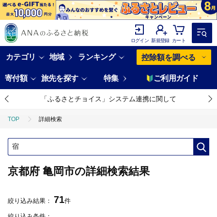
ログイン
新規登録
カート
カテゴリ
地域
ランキング
控除額を調べる
寄付額
旅先を探す
特集
ご利用ガイド
「ふるさとチョイス」システム連携に関して
TOP
詳細検索
京都府 亀岡市の詳細検索結果
71
絞り込み結果：
件
絞り込み条件：