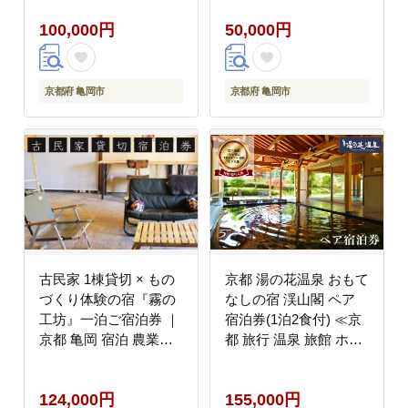
め 観光 宿泊
め 観光 宿泊
100,000円
50,000円
京都府 亀岡市
京都府 亀岡市
古民家 1棟貸切 × もの
京都 湯の花温泉 おもて
づくり体験の宿『霧の
なしの宿 渓山閣 ペア
工坊』一泊ご宿泊券 ｜
宿泊券(1泊2食付) ≪京
京都 亀岡 宿泊 農業体
都 旅行 温泉 旅館 ホテ
験 体験 田舎 古都 別荘
ル 観光 トラベル チケ
ット クーポン 旅行券≫
124,000円
155,000円