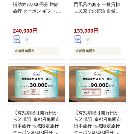
補助券72,000円分 旅館
門風呂のある 一棟貸切
旅行 クーポン ギフト
古民家での宿泊 自然と
湯の花 温泉 食事付き
文化あふれる京都の里
スパ 高級 ペア 観光
山・丹波亀岡 | 旅行 1
240,000円
133,000円
泊 農業体験 田舎 古都
別荘 自然 自由研究 森
ミュージアム
京都府 亀岡市
京都府 亀岡市
【有効期限は発行日か
【有効期限は発行日か
ら5年間】京都府亀岡市
ら5年間】京都府亀岡市
日本旅行 地域限定旅行
日本旅行 地域限定旅行
クーポン30,000円分 交
クーポン90,000円分 交