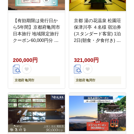
【有効期限は発行日か
京都 湯の花温泉 松園荘
ら5年間】京都府亀岡市
保津川亭 ４名様 宿泊券
日本旅行 地域限定旅行
(スタンダード客室) 1泊
クーポン60,000円分 交
2日(朝食・夕食付き) ≪
通費利用可 旅行 トラベ
京都 旅行 温泉 旅館 ホ
ル 旅行券 宿泊券 予約
テル 観光 トラベル チ
200,000円
321,000円
チケット ホテル 観光
ケット クーポン 旅行券
おすすめ
≫
京都府 亀岡市
京都府 亀岡市