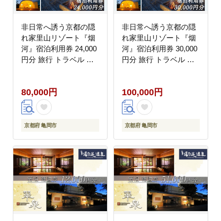
非日常へ誘う京都の隠
非日常へ誘う京都の隠
れ家里山リゾート『烟
れ家里山リゾート『烟
河』宿泊利用券 24,000
河』宿泊利用券 30,000
円分 旅行 トラベル 旅
円分 旅行 トラベル 旅
行券 予約 チケット 温
行券 予約 チケット 温
泉 観光 ギフト 露天風
泉 観光 ギフト 露天風
80,000円
100,000円
呂 キャンプ グランピン
呂 キャンプ グランピン
グ
グ
京都府 亀岡市
京都府 亀岡市