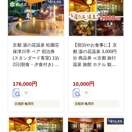
京都 湯の花温泉 松園荘
【宿泊やお食事に】京
保津川亭 ペア 宿泊券
都 湯の花温泉 3,000円
(スタンダード客室) 1泊
分 商品券 ≪京都 旅行
2日(朝食・夕食付き) ≪
温泉 旅館 ホテル 観光
京都 旅行 温泉 旅館 ホ
トラベル チケット クー
テル 観光 トラベル チ
ポン 旅行券≫
176,000円
10,000円
ケット クーポン 旅行券
≫
京都府 亀岡市
京都府 亀岡市