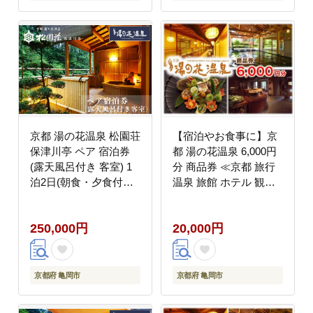
京都 湯の花温泉 松園荘
【宿泊やお食事に】京
保津川亭 ペア 宿泊券
都 湯の花温泉 6,000円
(露天風呂付き 客室) 1
分 商品券 ≪京都 旅行
泊2日(朝食・夕食付き)
温泉 旅館 ホテル 観光
≪京都 旅行 温泉 旅館
トラベル チケット クー
ホテル 観光 トラベル
ポン 旅行券≫
250,000円
20,000円
チケット クーポン 旅行
券≫
京都府 亀岡市
京都府 亀岡市