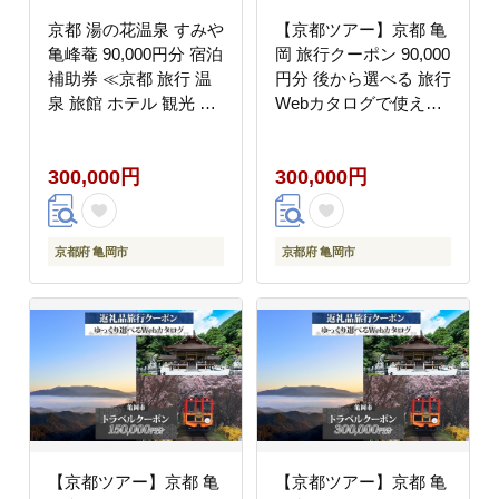
京都 湯の花温泉 すみや
【京都ツアー】京都 亀
亀峰菴 90,000円分 宿泊
岡 旅行クーポン 90,000
補助券 ≪京都 旅行 温
円分 後から選べる 旅行
泉 旅館 ホテル 観光 ト
Webカタログで使える!
ラベル チケット クーポ
旅行チケット 宿泊チケ
ン 旅行券≫
ット 券 温泉 家族 ギフ
300,000円
300,000円
ト 宿 旅館 ホテル 老舗
予約 トラベル 旅行券
宿泊券
京都府 亀岡市
京都府 亀岡市
【京都ツアー】京都 亀
【京都ツアー】京都 亀