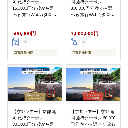
岡 旅行クーポン
岡 旅行クーポン
150,000円分 後から選
300,000円分 後から選
べる 旅行Webカタログ
べる 旅行Webカタログ
で使える! 旅行チケット
で使える! 旅行チケット
宿泊チケット 券 温泉
宿泊チケット 券 温泉
500,000円
1,000,000円
家族 ギフト 宿 旅館 ホ
家族 ギフト 宿 旅館 ホ
テル 老舗 予約 トラベ
テル 老舗 予約 トラベ
ル 旅行券 宿泊券
ル 旅行券 宿泊券
京都府 亀岡市
京都府 亀岡市
【京都ツアー】京都 亀
【京都ツアー】京都 亀
岡 旅行クーポン
岡 旅行クーポン 60,000
900,000円分 後から選
円分 後から選べる 旅行