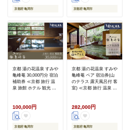
京都府 亀岡市
京都府 亀岡市
京都 湯の花温泉 すみや
京都 湯の花温泉 すみや
亀峰菴 30,000円分 宿泊
亀峰菴 ペア 宿泊券(山
補助券 ≪京都 旅行 温
のテラス 露天風呂付 客
泉 旅館 ホテル 観光 ト
室) ≪京都 旅行 温泉 旅
ラベル チケット クーポ
館 ホテル 観光 トラベ
ン 旅行券≫
ル チケット クーポン
100,000円
282,000円
旅行券≫
京都府 亀岡市
京都府 亀岡市