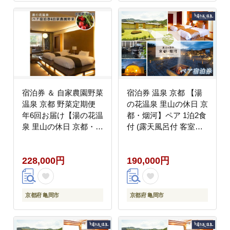
宿泊券 ＆ 自家農園野菜
宿泊券 温泉 京都 【湯
温泉 京都 野菜定期便
の花温泉 里山の休日 京
年6回お届け【湯の花温
都・烟河】ペア 1泊2食
泉 里山の休日 京都・烟
付 (露天風呂付 客室・
河】ペア 1泊2食付 (露
夕食 石窯創作料理・朝
天風呂付 スイート客
食 和洋ビュッフェ）≪
228,000円
190,000円
室）≪京都 旅行 温泉
京都 旅行 温泉 旅館 ホ
旅館 ホテル 観光 トラ
テル 観光 トラベル チ
ベル チケット クーポン
ケット クーポン 旅行券
旅行券 オールインクル
オールインクルーシブ
京都府 亀岡市
京都府 亀岡市
ーシブ 8つのサービス
8つのサービス無料≫
無料≫