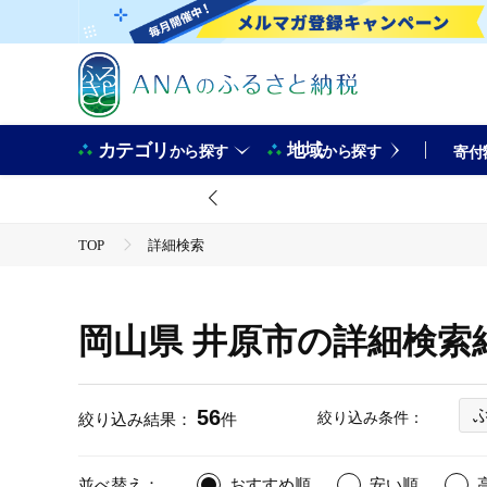
カテゴリ
地域
から探す
から探す
寄付
TOP
詳細検索
岡山県 井原市の詳細検索
56
絞り込み条件：
絞り込み結果：
件
並べ替え：
おすすめ順
安い順