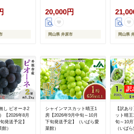
円
20,000円
21,0
市
岡山県 井原市
岡山県 
無し ピオーネ2
シャインマスカット晴王1
【訳あり
g）【2026年8月
房【2026年9月中旬～10月
ット晴王1
中旬発送予定】
下旬発送予定】（いばら愛
旬～10
菜館）
菜館）
（いばら