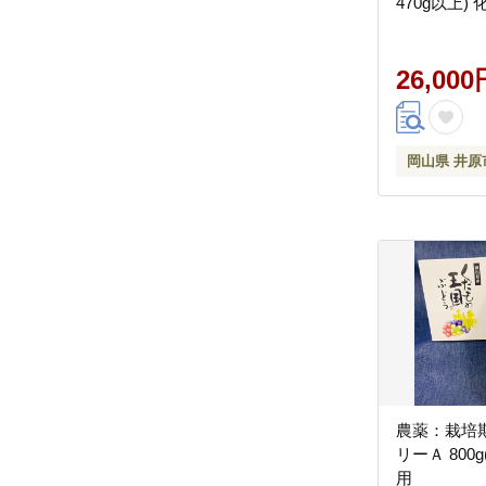
470g以上)
県産
26,000
岡山県 井原
農薬：栽培
リーＡ 800
用