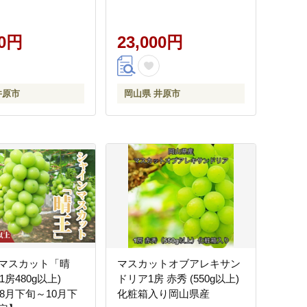
定】
00円
23,000円
井原市
岡山県 井原市
マスカット「晴
マスカットオブアレキサン
1房480g以上)
ドリア1房 赤秀 (550g以上)
年8月下旬～10月下
化粧箱入り岡山県産