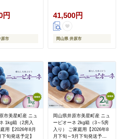
00円
41,500円
井原市
岡山県 井原市
原市美星町産 ニュ
岡山県井原市美星町産 ニュ
 1kg箱（2房入
ーピオーネ 2kg箱（3～5房
庭用【2026年8月
入り） ご家庭用【2026年8
月下旬発送予定】
月下旬～9月下旬発送予