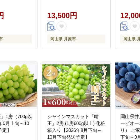
円
13,500円
12,0
市
岡山県 井原市
岡山県 
王」1房（700g以
シャインマスカット「晴
岡山県井
年9月上旬～10
王」2房 (1房600g以上) 化粧
ーピオーネ
予定】
箱入り【2026年8月下旬～
り） ご家
10月下旬発送予定】
下旬～9