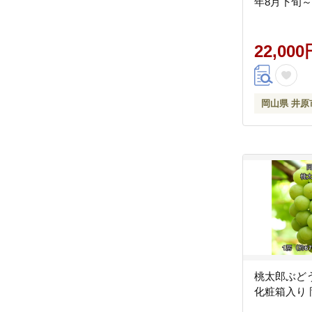
年8月下旬
定】
22,000
岡山県 井原
桃太郎ぶどう１
化粧箱入り