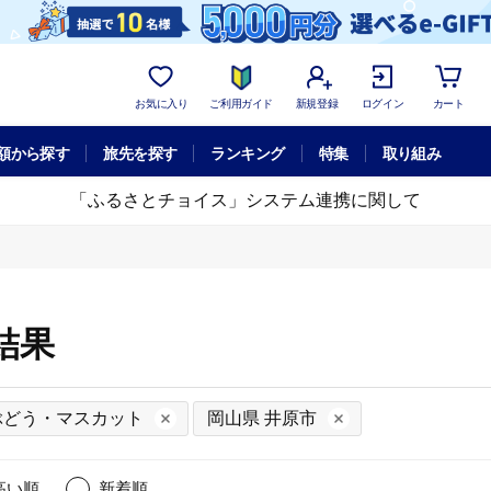
お気に入り
ご利用ガイド
新規登録
ログイン
カート
額から探す
旅先を探す
ランキング
特集
取り組み
「ふるさとチョイス」システム連携に関して
結果
ぶどう・マスカット
岡山県 井原市
高い順
新着順