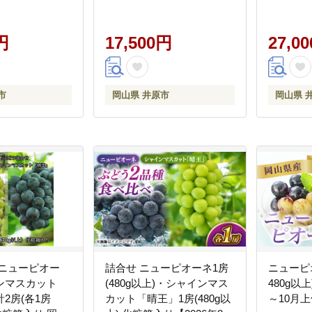
円
17,500円
27,0
市
岡山県 井原市
岡山県 
 ニューピオー
詰合せ ニューピオーネ1房
ニューピオ
ンマスカット
(480g以上)・シャインマス
480g以
2房(各1房
カット「晴王」1房(480g以
～10月