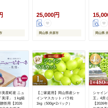
円
25,000円
15,0
市
岡山県 井原市
岡山県 
市美星町産 ニュ
【ご家庭用】岡山県産シャ
シャイン
美澪」 １kg箱
インマスカット バラ粒
王」4房 (
贈答用【2026
1kg（500g×2パック）
【2026