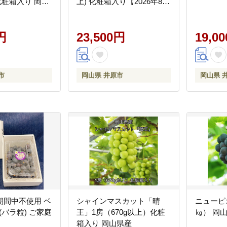
 化粧箱入り 岡山
上) 化粧箱入り【2026年8月
下旬～10月上旬発送予定】
円
23,500円
19,0
市
岡山県 井原市
岡山県 
期間中不使用 ベ
シャインマスカット「晴
ニューピ
g(バラ粒) ご家庭
王」1房（670g以上）化粧
㎏） 岡
箱入り 岡山県産