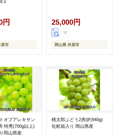
定】
00円
25,000円
井原市
岡山県 井原市
トオブアレキサン
桃太郎ぶどう2房(約940g)
 特秀(700g以上)
化粧箱入り 岡山県産
り岡山県産