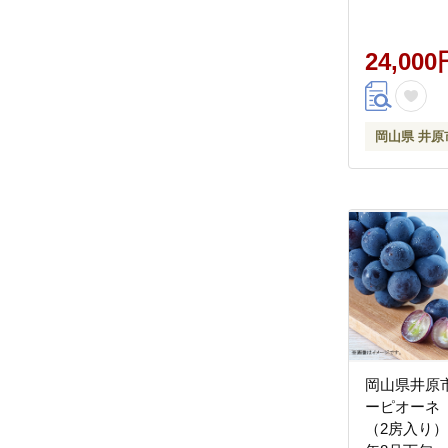
24,000
岡山県 井原
岡山県井原
ーピオーネ「
（2房入り）