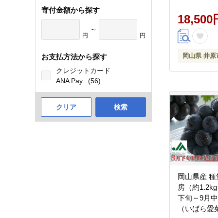
寄付金額から探す
18,500
～
円
円
岡山県 井原
お支払方法から探す
クレジットカード
ANA Pay
(56)
クリア
検索
岡山県産 種
房（約1.2k
下旬～9月
（いばら愛