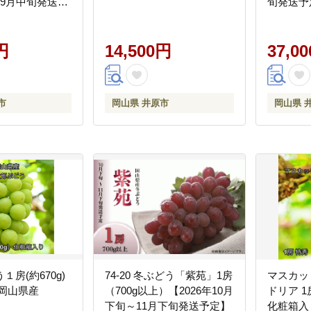
～9月中旬発送予
旬発送予
円
14,500円
37,0
市
岡山県 井原市
岡山県 
房(約670g)
74-20 冬ぶどう「紫苑」1房
マスカッ
 岡山県産
（700g以上）【2026年10月
ドリア 1房
下旬～11月下旬発送予定】
化粧箱入