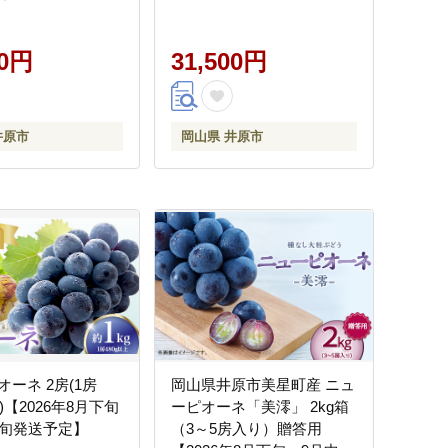
00円
31,500円
井原市
岡山県 井原市
ーネ 2房(1房
岡山県井原市美星町産 ニュ
上)【2026年8月下旬
ーピオーネ「美澪」 2kg箱
上旬発送予定】
（3～5房入り）贈答用