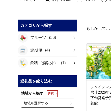
カテゴリから探す
もしかして…
フルーツ
(56)
定期便
(4)
飲料（酒以外）
(1)
返礼品を絞り込む
シャインマ
房【2026年
地域から探す
選択中
下旬発送予
地域を選択する
菜館）