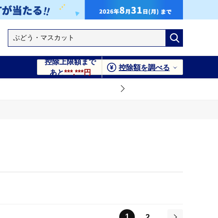
控除上限額まで
控除額を調べる
あと
***,***円
1
2