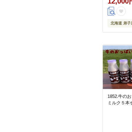
12,000
北海道 弟子
1852.牛
ミルク５本