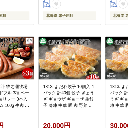
屈町
北海道 弟子屈町
北海道 
地熨斗 牧之瀬牧場
1812. よだれ餃子 10個入 4
1813. 
ドブル 3種 ベー
パック 計40個 餃子 ぎょう
パック 計
チョリソー 3本入
ざ ギョウザ ギョーザ 生餃
うざ ギ
 100g 牛肉 熨
子 冷凍 中華 豚 肉 野菜 厚
凍 中華 
入れ不可 送料無
皮 惣菜 お取り寄せ 昇龍軒
き 惣菜
子屈町 12000
送料無料 北海道 弟子屈町
送料無料
円
20000円
20,000円
30000円
30,0