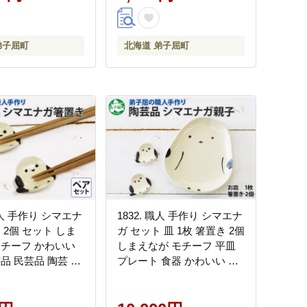
弟子屈町
北海道 弟子屈町
 職人 手作り シマエナ
1832. 職人 手作り シマエナ
 2個 セット しま
ガ セット 皿 1枚 箸置き 2個
モチーフ かわいい
しまえなが モチーフ 平皿
品 民芸品 陶芸 焼
プレート 食器 かわいい 工
湯温泉 送料無料 北
芸品 民芸品 陶芸 川湯温泉
屈町 5000円
送料無料 北海道 弟子屈町
10000円