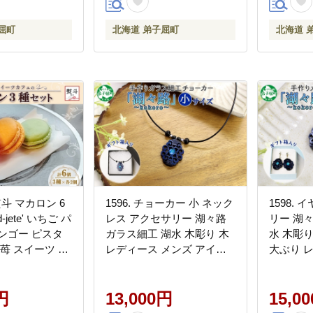
屈町
北海道 弟子屈町
北海道 
熨斗 マカロン 6
1596. チョーカー 小 ネック
1598. イヤ
-jete' いちご パ
レス アクセサリー 湖々路
リー 湖々
ンゴー ピスタ
ガラス細工 湖水 木彫り 木
水 木彫り
 苺 スイーツ お
レディース メンズ アイヌ
大ぶり 
フト のし 名入
紋様 ハンドメイド 手作り
紋様 ハ
無料 北海道 弟
ペア ギフト プレゼント 屈
ギフト 
円
斜路湖 北海道 弟子屈町
13,000円
湖 北海
15,0