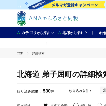
カテゴリ
地域
から探す
から探す
寄付
TOP
詳細検索
北海道 弟子屈町の詳細検
530
絞り込み条件：
絞り込み結果：
件
並べ替え：
おすすめ順
安い順