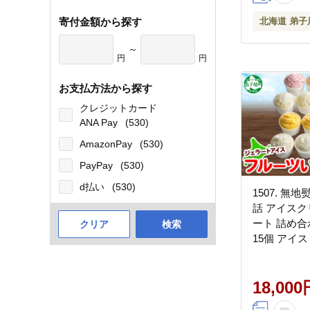
寄付金額から探す
北海道 弟子
～
円
円
お支払方法から探す
クレジットカード
ANA Pay
(530)
AmazonPay
(530)
PayPay
(530)
d払い
(530)
1507. 無
話 アイスク
ート 詰め合
クリア
検索
15個 アイス
プ スイーツ
ント のし 
道 弟子屈町
18,000