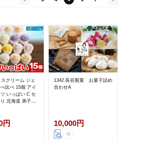
前
次
アイスクリーム ジェ
1342.長谷製菓 お菓子詰め
べ比べ 15個 アイ
合わせA
ツ いっぱい C セ
作り 北海道 弟子屈
00円
10,000円