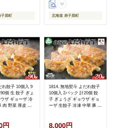
弟子屈町
北海道 弟子屈町
よだれ餃子 10個入 9
1814. 無地熨斗 よだれ餃子
90個 生 餃子 ぎょ
10個入 2パック 計20個 餃
ョウザ ギョーザ 冷
子 ぎょうざ ギョウザ ギョ
豚 肉 野菜 厚皮 焼
ーザ 生餃子 冷凍 中華 豚 肉
 お取り寄せ 昇龍軒
昇龍軒 熨斗 のし 名入れ不
 北海道 弟子屈町
可 送料無料 北海道 弟子屈
00円
町 8000円
8,000円