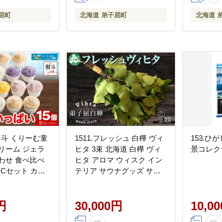
屈町
北海道 弟子屈町
北海道 
地熨斗 くりーむ童
1511.フレッシュ 白樺 ヴィ
153.
リーム ジェラ
ヒタ 3束 北海道 白樺 ヴィ
景コレク
わせ 食べ比べ
ヒタ アロマ ウィスク イン
 Cセット カッ
テリア サウナグッズ サウ
 ギフト プレゼ
ナ テントサウナ 北海道 弟
名入れ不可 北海
子屈町
円
30,000円
10,0