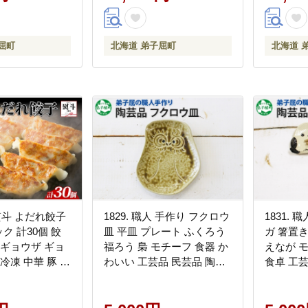
屈町
北海道 弟子屈町
北海道 
地熨斗 よだれ餃子
1829. 職人 手作り フクロウ
1831.
ック 計30個 餃
皿 平皿 プレート ふくろう
ガ 箸置き
 ギョウザ ギョ
福ろう 梟 モチーフ 食器 か
えなが 
冷凍 中華 豚 昇
わいい 工芸品 民芸品 陶芸
食卓 工芸
のし 名入れ不可
焼き物 川湯温泉 送料無料
き物 川
海道 弟子屈町
北海道 弟子屈町 5000円
海道 弟子