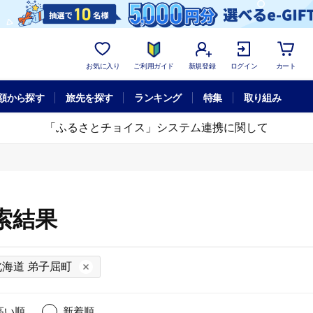
お気に入り
ご利用ガイド
新規登録
ログイン
カート
額から探す
旅先を探す
ランキング
特集
取り組み
「ふるさとチョイス」システム連携に関して
索結果
北海道 弟子屈町
高い順
新着順