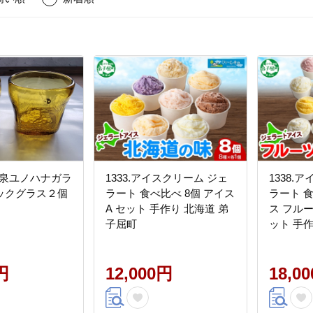
湯温泉ユノハナガラ
1333.アイスクリーム ジェ
1338.
ックグラス２個
ラート 食べ比べ 8個 アイス
ラート 食
A セット 手作り 北海道 弟
ス フルー
子屈町
ット 手
町
円
12,000円
18,0