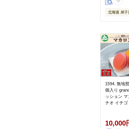
北海道 弟子
1594. 無地
個入り grand
ッション マ
チオ イチゴ
取り寄せ ギ
れ不可 送料
子屈町
10,000