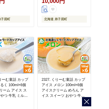
0円
10,000円
弟子屈町
北海道 弟子屈町
 くりーむ童話 カップ
2327. くりーむ童話 カップ
るく 100ml×6個
アイス メロン 100ml×6個
リーム アイス ス
アイスクリーム めろん ア
おやつ 牛乳 ミルク
イス スイーツ おやつ 牛乳
ift ギフト プレゼン
ミルク 贈り物 gift ギフト プ
合わせ 送料無料 北
レゼント 詰め合わせ 送料