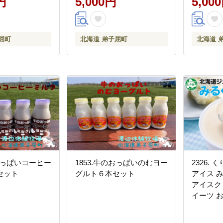
円
5,000円
5,00
屈町
北海道 弟子屈町
北海道 
のおっぱいコーヒー
1853.牛のおっぱいのむヨー
2326.
セット
グルト６本セット
アイス み
アイスク
イーツ 
贈り物 g
ト 詰め