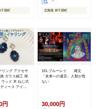
弟子屈町
北海道 弟子屈町
リング アクセサ
161.ブルーレイ 縄文
路 ガラス細工 湖
「未来への遺言」人類が危
 ウッド 木 ねじ式
ない
レディース アイヌ
ンドメイド 手作り
プレゼント 屈斜路
道 弟子屈町
00円
30,000円