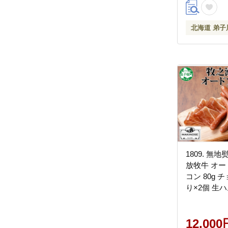
北海道 弟子
1809. 無
放牧牛 オー
コン 80g 
り×2個 生ハム
斗 のし 名
料 北海道 弟
円
12,000