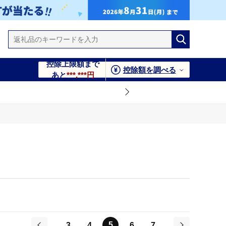
控除上限額まで
控除額を調べる
あと
***,***円
5
3
4
6
7