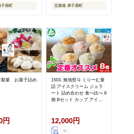
弟子屈町
北海道 弟子屈町
長谷製菓 お菓子詰め
1503. 無地熨斗 くりーむ童
話 アイスクリーム ジェラ
ート 詰め合わせ 食べ比べ 8
個 Bセット カップ アイス
贈り物 ギフト プレゼント
のし 名入れ不可 北海道 弟
00円
子屈町
12,000円