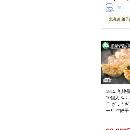
北海道 弟子
1815. 無
10個入 3パ
子 ぎょうざ
ーザ 生餃子 
龍軒 熨斗 
送料無料 北
12000円