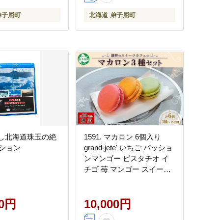
弟子屈町
北海道 弟子屈町
ひがし北海道珠玉の絶
1591. マカロン 6個入り
ション
grand-jete' いちご パッショ
ンマンゴー ピスタチオ イ
チゴ 苺 マンゴー スイーツ
洋菓子 お取り寄せ グルメ
ギフト 送料無料 北海道 弟
00円
子屈町
10,000円