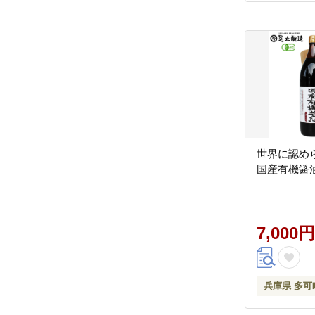
世界に認め
国産有機醤油[
7,000円
兵庫県 多可