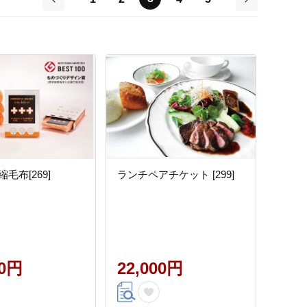
前
次
毛布[269]
ランチペアチケット [299]
00円
22,000円