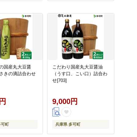
の国産丸大豆醤
こだわり国産丸大豆醤油
さきの滴詰合わせ
（うす口、こい口）詰合わ
せ[703]
0円
9,000円
多可町
兵庫県 多可町