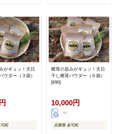
みがギュッ！天日
椎茸の旨みがギュッ！天日
パウダー（３袋）
干し椎茸パウダー（６袋）
[690]
0円
10,000円
多可町
兵庫県 多可町