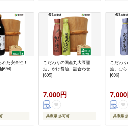
られた安全性！
こだわりの国産丸大豆醤
こだわり
694]
油、かけ醤油、詰合わせ
油、むら
[695]
[696]
7,000円
7,00
町
兵庫県 多可町
兵庫県 