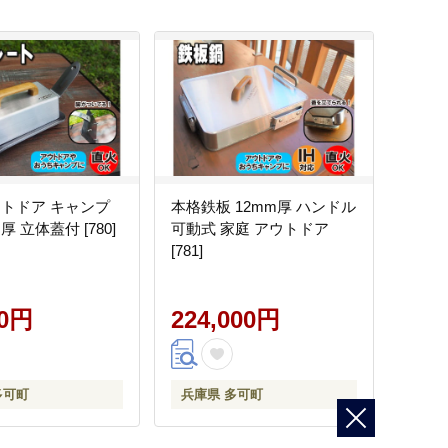
ウトドア キャンプ
本格鉄板 12mm厚 ハンドル
厚 立体蓋付 [780]
可動式 家庭 アウトドア
[781]
00円
224,000円
多可町
兵庫県 多可町