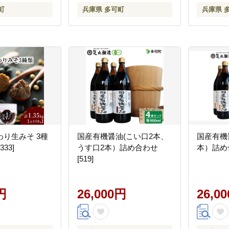
町
兵庫県 多可町
兵庫県 
り生みそ 3種
国産有機醤油(こい口2本、
国産有機
33]
うす口2本）詰め合わせ
本）詰め合
[519]
円
26,000円
26,0