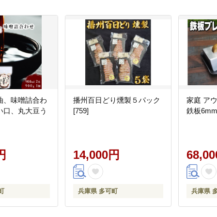
油、味噌詰合わ
播州百日どり燻製５パック
家庭 ア
い口、丸大豆う
[759]
鉄板6mm
円
14,000円
68,0
町
兵庫県 多可町
兵庫県 