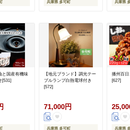
町
兵庫県 多可町
兵庫県 
油と国産有機味
【地元ブランド】調光テー
播州百日
531]
ブルランプ白熱電球付き
[627]
[572]
円
71,000円
25,0
町
兵庫県 多可町
兵庫県 