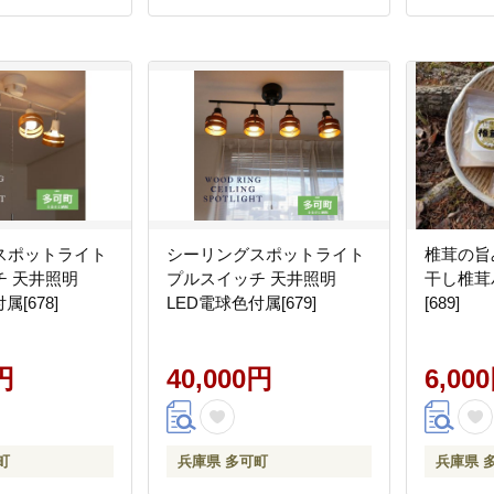
スポットライト
シーリングスポットライト
椎茸の旨
チ 天井照明
プルスイッチ 天井照明
干し椎茸
属[678]
LED電球色付属[679]
[689]
円
40,000円
6,00
町
兵庫県 多可町
兵庫県 