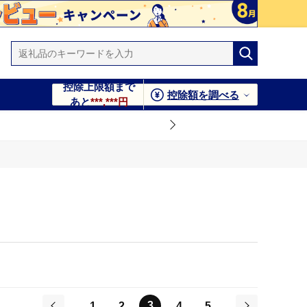
控除上限額まで
控除額を調べる
あと
***,***円
3
1
2
4
5