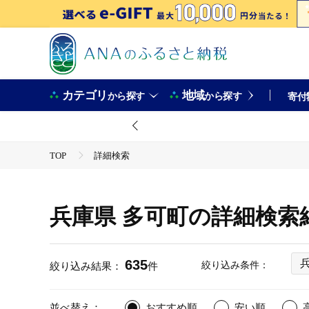
カテゴリ
地域
から探す
から探す
寄付
TOP
詳細検索
兵庫県 多可町の詳細検索
635
絞り込み条件：
絞り込み結果：
件
並べ替え：
おすすめ順
安い順