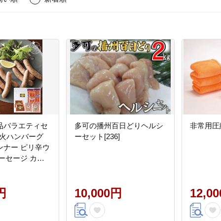
品バラエティセ
多可の播州百日どりヘルシ
非常用圧縮
 直火ハンバーグ
ーセット[236]
ンナー ピリ辛ウ
ーセージ カレ
円
10,000円
12,0