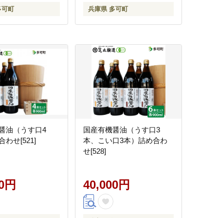
多可町
兵庫県 多可町
醤油（うす口4
国産有機醤油（うす口3
わせ[521]
本、こい口3本）詰め合わ
せ[528]
00円
40,000円