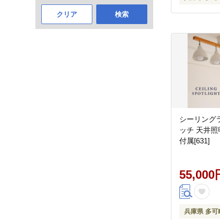
クリア
検索
シーリング
ッチ 天井照
付属[631]
55,000
兵庫県 多可