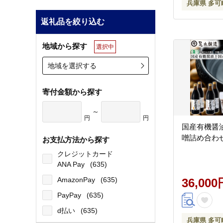
兵庫県 多可
返礼品を絞り込む
地域から探す
選択中
地域を選択する
寄付金額から探す
～
円
円
国産有機醤
噌詰め合わせ[
お支払方法から探す
クレジットカード
ANA Pay
(635)
AmazonPay
(635)
36,000
PayPay
(635)
d払い
(635)
兵庫県 多可