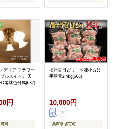
ンデリア フラワー
播州百日どり 冷凍小分け
 プルスイッチ 天
手羽元2.4kg[666]
ED電球色付属[637]
000円
10,000円
多可町
兵庫県 多可町