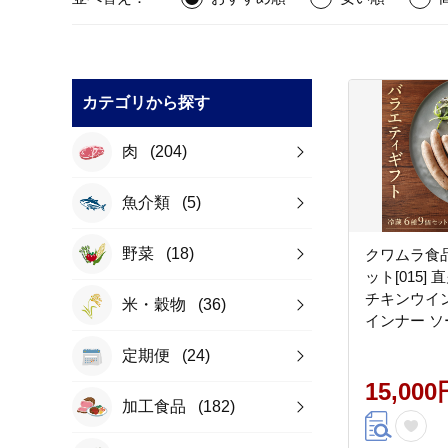
カテゴリから探す
肉
(204)
魚介類
(5)
野菜
(18)
クワムラ食
ット[015]
チキンウイ
米・穀物
(36)
インナー ソ
ー
定期便
(24)
15,000
加工食品
(182)