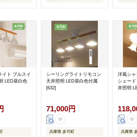
ライト プルスイ
シーリングライトリモコン
洋風シャ
明 LED昼白色
天井照明 LED昼白色付属
シェード
[632]
井照明 L
円
71,000円
118,
町
兵庫県 多可町
兵庫県 