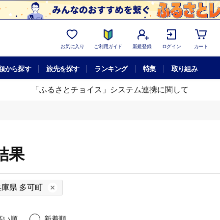
お気に入り
ご利用ガイド
新規登録
ログイン
カート
額から探す
旅先を探す
ランキング
特集
取り組み
「ふるさとチョイス」システム連携に関して
結果
兵庫県 多可町
高い順
新着順