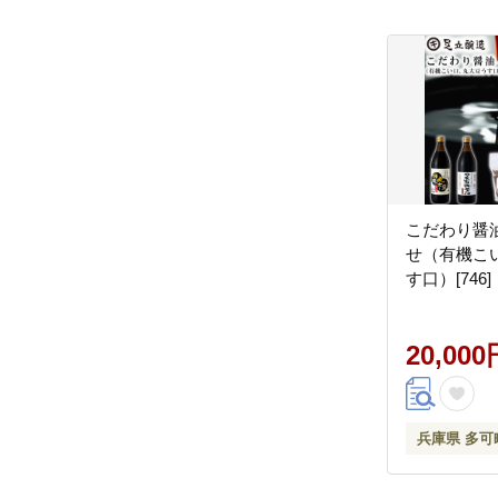
こだわり醤
せ（有機こ
す口）[746]
20,000
兵庫県 多可