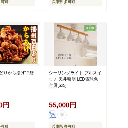
多可町
兵庫県 多可町
どりから揚げ12袋
シーリングライト プルスイ
ッチ 天井照明 LED電球色
付属[629]
00円
55,000円
多可町
兵庫県 多可町