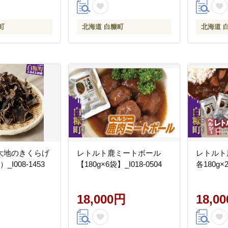
町
北海道 白糠町
北海道 
大地のきくらげ
レトルト鹿ミートボール
レトルト
I008-1453
【180g×6袋】_I018-0504
各180g×2
18,000円
18,0