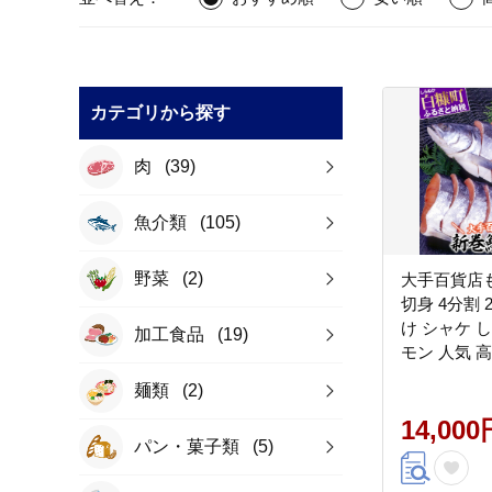
カテゴリから探す
肉
(39)
魚介類
(105)
野菜
(2)
大手百貨店
切身 4分割 2
け シャケ し
加工食品
(19)
モン 人気 
しい 贈答 
麺類
(2)
包装 山漬け
ふるさとチ
14,000
パン・菓子類
(5)
北海道 白糠町_