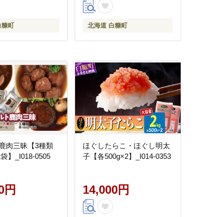
白糠町
北海道 白糠町
鹿肉三昧【3種類
ほぐしたらこ・ほぐし明太
袋】_I018-0505
子【各500g×2】_I014-0353
00円
14,000円