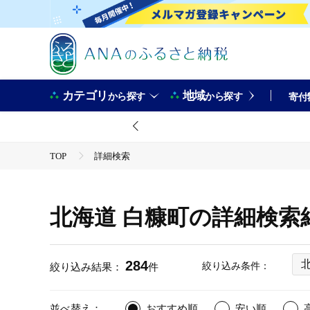
カテゴリ
地域
から探す
から探す
寄付
TOP
詳細検索
北海道 白糠町の詳細検索
284
絞り込み条件：
絞り込み結果：
件
並べ替え：
おすすめ順
安い順