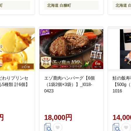
町
北海道 白糠町
北海道 
だわりプリンセ
エゾ鹿肉ハンバーグ【6個
鮭の飯寿
5種類 計6個】
（1袋2個×3袋）】_I018-
【500g（
0423
1016
円
18,000円
14,0