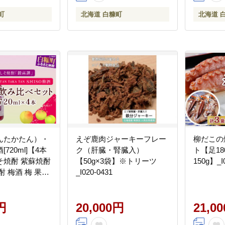
町
北海道 白糠町
北海道 
んたかたん）・
えぞ鹿肉ジャーキーフレー
柳だこの
720ml]【4本
ク（肝臓・腎臓入）
ト【足18
そ焼酎 紫蘇焼酎
【50g×3袋】※トリーツ
150g】_I
酎 梅酒 梅 果実
_I020-0431
ルコール お湯割
ロック ストレー
 定番焼酎 晩酌
円
20,000円
21,0