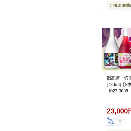
北海道 白糠
鍛高譚・鍛
[720ml]
_I023-0039
23,000