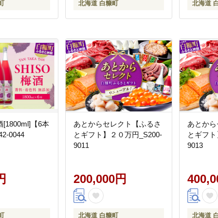
町
北海道 白糠町
北海道 
1800ml]【6本
あとからセレクト【ふるさ
あとから
2-0044
とギフト】２０万円_S200-
とギフト】
9011
9013
円
200,000円
400,
町
北海道 白糠町
北海道 