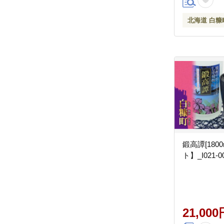
北海道 白糠
鍛高譚[180
ト】_I021-0
21,000