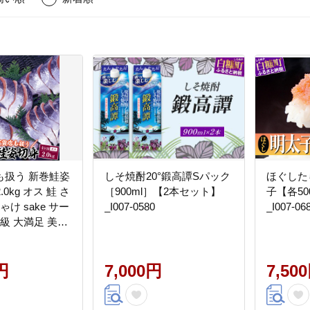
も扱う 新巻鮭姿
しそ焼酎20°鍛高譚Sパック
ほぐした
.0kg オス 鮭 さ
［900ml］【2本セット】
子【各500
ゃけ sake サー
_I007-0580
_I007-06
高級 大満足 美味
魚介類 海鮮 真空
 ふるさと納税
ョイス チョイス
円
7,000円
7,50
T014-1598