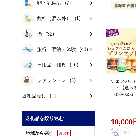
卵・乳製品
(7)
北海道 白糠
飲料（酒以外）
(1)
酒
(32)
旅行・宿泊・体験
(41)
日用品・雑貨
(16)
ファッション
(1)
シェフのこ
ット【選べる
_I010-0356
返礼品なし
(1)
返礼品を絞り込む
10,000
地域から探す
選択中