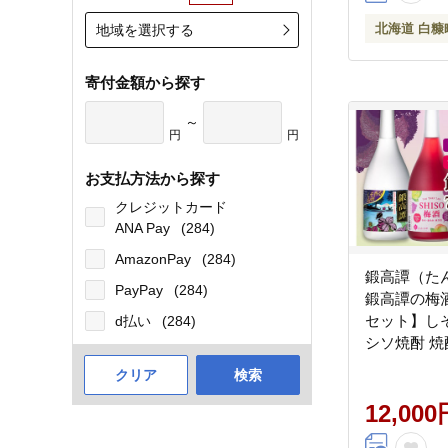
北海道 白糠
地域を選択する
寄付金額から探す
～
円
円
お支払方法から探す
クレジットカード
ANA Pay
(284)
AmazonPay
(284)
鍛高譚（た
PayPay
(284)
鍛高譚の梅酒[
セット】し
d払い
(284)
シソ焼酎 焼
酒 お酒 ア
クリア
検索
り 水割り 
ト 本格焼酎
12,000
_I012-0035