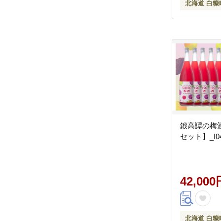
北海道 白糠
鍛高譚の梅酒[
セット】_I04
42,000
北海道 白糠