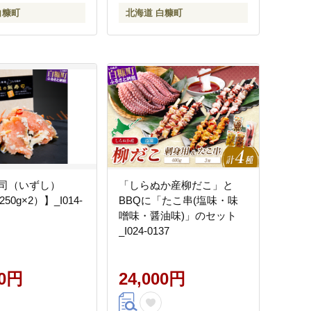
白糠町
北海道 白糠町
司（いずし）
「しらぬか産柳だこ」と
250g×2）】_I014-
BBQに「たこ串(塩味・味
噌味・醤油味)」のセット
_I024-0137
00円
24,000円