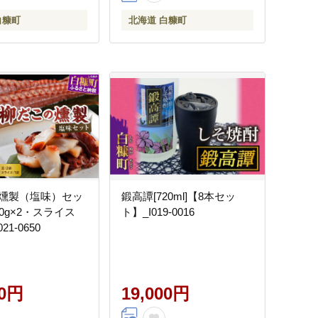
白糠町
北海道 白糠町
燻製（塩味）セッ
鍛高譚[720ml]【8本セッ
0g×2・スライス
ト】_I019-0016
021-0650
00円
19,000円