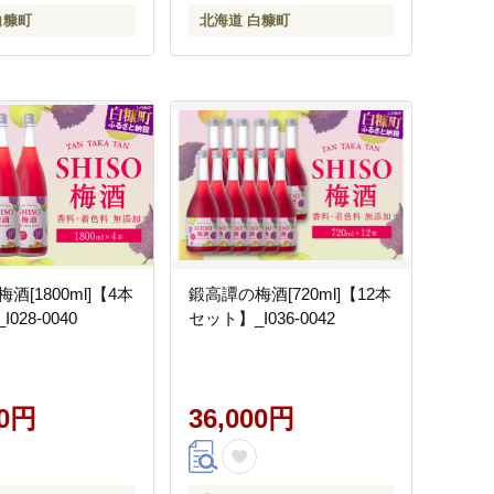
白糠町
北海道 白糠町
酒[1800ml]【4本
鍛高譚の梅酒[720ml]【12本
028-0040
セット】_I036-0042
00円
36,000円