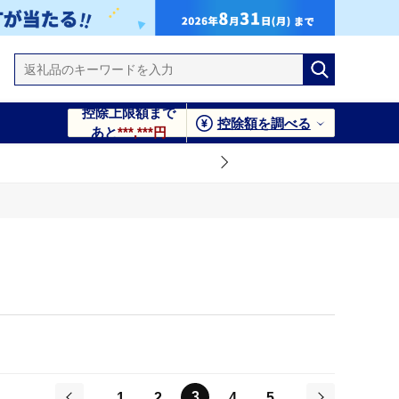
控除上限額まで
控除額を調べる
あと
***,***円
3
1
2
4
5