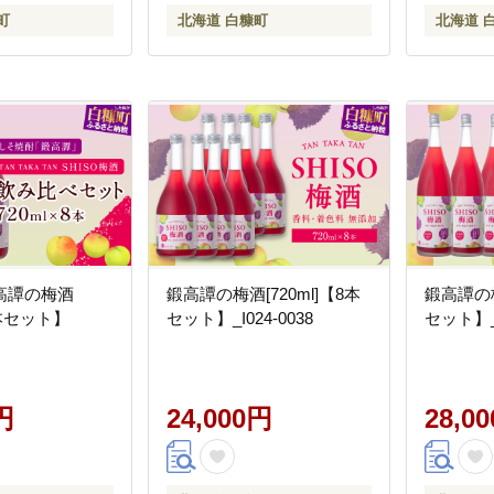
町
北海道 白糠町
北海道 
高譚の梅酒
鍛高譚の梅酒[720ml]【8本
鍛高譚の梅
【8本セット】
セット】_I024-0038
セット】_I
円
24,000円
28,0