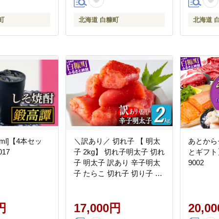
町
北海道 白糠町
北海道 
0ml]【4本セッ
＼訳あり／ 切れ子 【 明太
あとから
017
子 2kg】 切れ子明太子 切れ
とギフト】
子 明太子 訳あり 辛子明太
9002
子 たらこ 切れ子 切り子 切
子 わけあり めんたいこ 人
気 北海道 白糠町_K017-
円
1177
17,000円
20,0