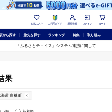
お気に入り
ご利用ガイド
新規登録
ログイン
カート
額から探す
旅先を探す
ランキング
特集
取り組み
「ふるさとチョイス」システム連携に関して
結果
北海道 白糠町
高い順
新着順