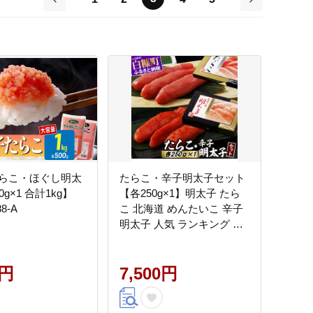
前
次
らこ・ほぐし明太
たらこ・辛子明太子セット
g×1 合計1kg】
【各250g×1】明太子 たら
88-A
こ 北海道 めんたいこ 辛子
明太子 人気 ランキング 魚
介類 魚介 海鮮 グルメ ごは
んのお供 白米 魚卵 プチプ
0円
チ食感 北海道 白糠町
7,500円
_L007-0736-A