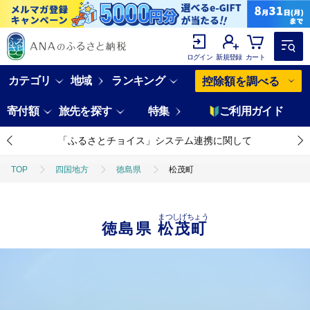
ログイン
新規登録
カート
カテゴリ
地域
ランキング
控除額を調べる
寄付額
旅先を探す
特集
ご利用ガイド
「ふるさとチョイス」システム連携に関して
TOP
四国地方
徳島県
松茂町
まつしげちょう
徳島県
松茂町