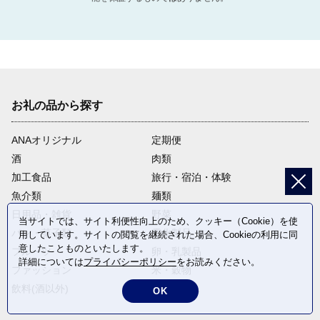
お礼の品から探す
ANAオリジナル
定期便
酒
肉類
加工食品
旅行・宿泊・体験
魚介類
麺類
日用品・雑貨
野菜
当サイトでは、サイト利便性向上のため、クッキー（Cookie）を使
パン・菓子類
電化製品
用しています。サイトの閲覧を継続された場合、Cookieの利用に同
意したことものといたします。
フルーツ
卵・乳製品
詳細については
プライバシーポリシー
をお読みください。
ファッション
米・穀物
飲料(酒以外)
返礼品なし
OK