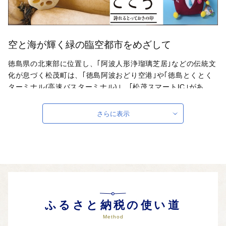
空と海が輝く緑の臨空都市をめざして
徳島県の北東部に位置し、｢阿波人形浄瑠璃芝居｣などの伝統文
化が息づく松茂町は、｢徳島阿波おどり空港｣や｢徳島とくとく
ターミナル(高速バスターミナル)｣、｢松茂スマートIC｣があ
り、交通便利で活力あるまちです。紀伊水道と旧吉野川の水に
育まれた｢さつまいも｣、｢蓮根｣、｢海苔｣などの農水産物や、モ
さらに表示
ノづくりがさかんな松茂工業団地でしか製造されていない工業
製品・加工品がたくさんあります。松茂町が誇る品々を、ぜひ
ご堪能・ご愛用ください。
自治体ホームページは
こちら
（外部サイト）
外部サイトへ遷移します。
個人情報の保護は遷移先サイトの方針に従います。
ふるさと納税の使い道
Method