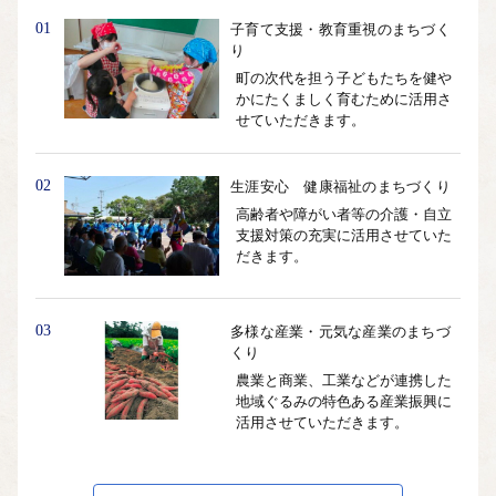
01
子育て支援・教育重視のまちづく
り
町の次代を担う子どもたちを健や
かにたくましく育むために活用さ
せていただきます。
02
生涯安心 健康福祉のまちづくり
高齢者や障がい者等の介護・自立
支援対策の充実に活用させていた
だきます。
03
多様な産業・元気な産業のまちづ
くり
農業と商業、工業などが連携した
地域ぐるみの特色ある産業振興に
活用させていただきます。
04
みんないきいき 文化・スポーツ