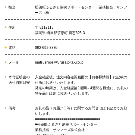
担当
松茂町ふるさと納税サポートセンター 業務担当：サンフ
ーズ（株）
住所
〒 8112113
福岡県 糟屋郡須恵町 須恵825-3
電話
092-692-8380
メール
matsushige@furusato-tax.co.jp
寄付証明書の
入金確認後、注文内容確認画面の【お客様情報】に記載の
送付時期目安
住所にお送りいたします。
発送の時期は、入金確認後2週間～4週間を目途に、お礼の
特産品とは別にお送りいたします。
備考
お礼の品（お届け日等）に関するお問合せは下記までお願
いします。
================================
■松茂町ふるさと納税サポートセンター
業務担当：サンフーズ株式会社