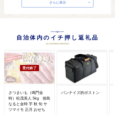
さらに表示
交流のまちづくり
生涯学習活動や文化・スポーツ活
動に親しむ環境づくりに活用させ
ていただきます。
05
水と緑に包まれた人にやさしいま
自治体内のイチ押し返礼品
ちづくり
recommendation
ごみ・リサイクル体制や上下水道
の安定、環境保護活動等に活用さ
せていただきます。
06
自治体におまかせ
さつまいも（鳴門金
バンナイズ的ボストン
時）松茂美人 5kg 徳島
なると金時 芋 秋 旬 サ
07
安全で生活便利なまちづくり
ツマイモ 正月 おせち
防災・減災体制や住環境整備に活