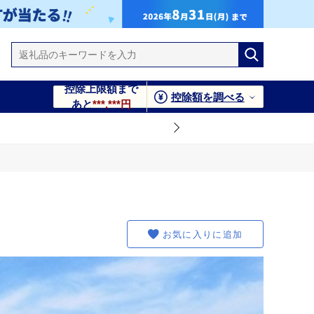
控除上限額まで
控除額を調べる
あと
***,***円
お気に入りに追加