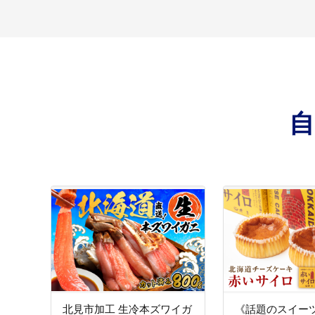
緑化推進に関する
14
緑化推進に関する事業
観光推進に関する
15
観光推進に関する事業
防災対策に関する
16
防災対策に関する事業
東京大学常呂実習
17
東京大学常呂実習施設
北見工業大学の振
18
北見市加工 生冷本ズワイガ
《話題のスイー