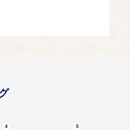
グ
4
5