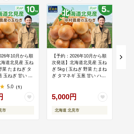
026年10月から順
【予約：2026年10月から順
オホ
海道北見産 玉ね
次発送】北海道北見産 玉ね
4個
( 野菜 たまねぎ タ
ぎ 5kg ( 玉ねぎ 野菜 たまね
テーキ
 玉ねぎ 甘い L
ぎ タマネギ 玉葱 甘い ハン
0キロ 玉ねぎ生産
バーグ 肉じゃが ふるさと
5.0
（1）
002-0009-
納税 玉ねぎ )【002-0008-
円
2026】
5,000円
16
見市
北海道 北見市
北