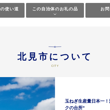
税の使い道
この自治体のお礼の品
お問
北見市について
玉ねぎ生産量日本一！
クの台所”