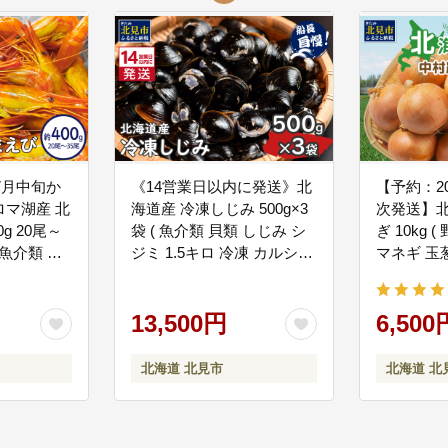
事業
関する事業
る事業
7月中旬か
《14営業日以内に発送》北
【予約：2
マ湖産 北
海道産 冷凍しじみ 500g×3
次発送】北
に関する事業
g 20尾～
袋 ( 魚介類 貝類 しじみ シ
ぎ 10kg 
する事業
 魚介類 冷
ジミ 1.5キロ 冷凍 カルシウ
マネギ 玉葱
】
ム ビタミンB12 タウリン
サイズ 1
鉄分 味噌汁 )【114-0076】
量日本一 )【
関する事業
13,500円
2026】
6,500
る事業
北海道 北見市
北海道 北
事業