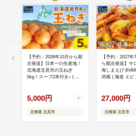
文化振興に関する
09
文化振興に関する事業
生涯学習の推進に
10
生涯学習の推進に関す
【予約：2026年10月から順
【予約：2027年
次発送】日本一の生産地！
ら順次発送】サロ
農林水産業の振興
11
北海道北見市の玉ねぎ
海しまえび 約400
農林水産業の振興に関
5kg！スープ2本付き♪ ( 玉
35尾 ( 海老 エビ
ねぎ 玉葱 たまねぎ タマネ
凍 )【113-0022
ギ オニオン スープ 即席 料
地場産品の振興に
12
理 )【164-0006-2026】
5,000円
27,000円
地場産品の振興に関す
北海道 北見市
北海道 北見市
環境保全に関する
13
環境保全に関する事業