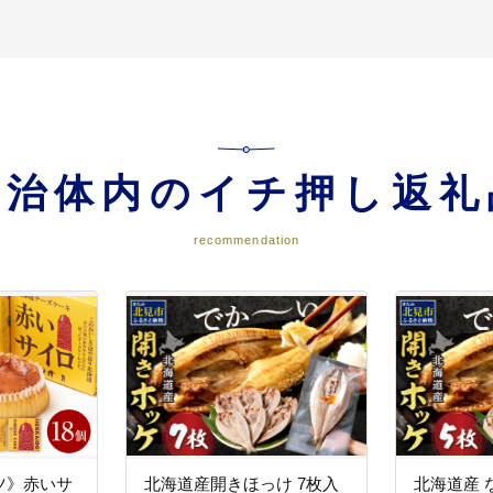
事業
事業
自治体内のイチ押し返礼
recommendation
事業
施設との連携事業
との連携事業
興に関する事業
ツ》赤いサ
北海道産開きほっけ 7枚入
北海道産 