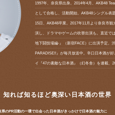
1997年、奈良県出身。2014年4月、AKB48
として合格し、活動開始。AKB48シングル表題
15日、AKB48卒業。2017年11月より奈
演し、ドラマやゲームの吹替出演も。直近では、舞台『
地下闘技場編-』（新宿FACE）に出演予定。渋谷
PARADISE!!』が毎月放送中。辛口日本酒が
イ『47の素敵な日本酒』（幻冬舎）を連載、20
知れば知るほど奥深い日本酒の世界
良県のPR活動の一環で出会った日本酒がきっかけで日本酒の魅力に