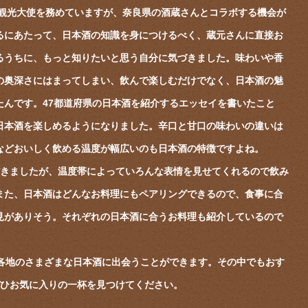
市観光大使を務めていますが、奈良県の酒蔵さんとコラボする機会が
るにあたって、日本酒の知識を身につけるべく、蔵元さんに直接お
るうちに、もっと知りたいと思う自分に気づきました。味わいや香
の奥深さにはまってしまい、飲んで楽しむだけでなく、日本酒の魅
たんです。47都道府県の日本酒を紹介するエッセイを書いたこと
日本酒を楽しめるようになりました。辛口と甘口の味わいの違いは
などおいしく飲める温度が幅広いのも日本酒の特徴ですよね。
だきましたが、温度帯によっていろんな表情を見せてくれるので飲み
また、日本酒はどんなお料理にもペアリングできるので、食事に合
見がありそう。それぞれの日本酒に合うお料理も紹介しているので
国各地のさまざまな日本酒に出会うことができます。その中でもおす
ぜひお気に入りの一杯を見つけてください。