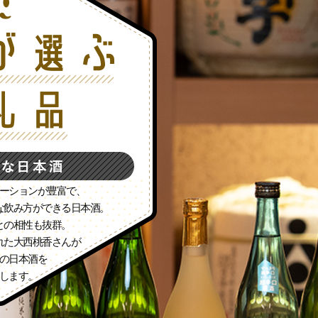
ーションが豊富で、
な飲み方ができる日本酒。
との相性も抜群。
れた大西桃香さんが
の日本酒を
します。