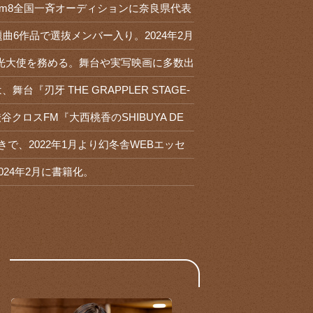
 Team8全国一斉オーディションに奈良県代表
曲6作品で選抜メンバー入り。2024年2月
良市観光大使を務める。舞台や実写映画に多数出
刃牙 THE GRAPPLER STAGE-
クロスFM『大西桃香のSHIBUYA DE
好きで、2022年1月より幻冬舎WEBエッセ
24年2月に書籍化。