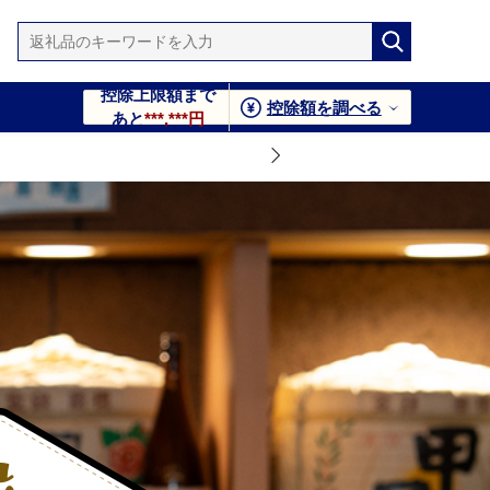
控除上限額まで
控除額を調べる
あと
***,***円