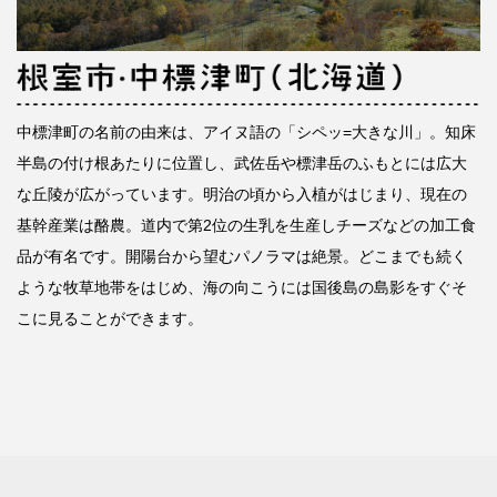
中標津町の名前の由来は、アイヌ語の「シペッ=大きな川」。知床
半島の付け根あたりに位置し、武佐岳や標津岳のふもとには広大
な丘陵が広がっています。明治の頃から入植がはじまり、現在の
基幹産業は酪農。道内で第2位の生乳を生産しチーズなどの加工食
品が有名です。開陽台から望むパノラマは絶景。どこまでも続く
ような牧草地帯をはじめ、海の向こうには国後島の島影をすぐそ
こに見ることができます。