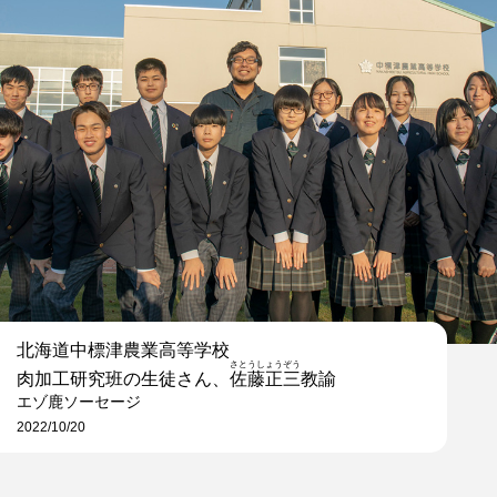
北海道中標津農業高等学校
さとうしょうぞう
肉加工研究班の生徒さん、
佐藤正三
教諭
エゾ鹿ソーセージ
2022/10/20