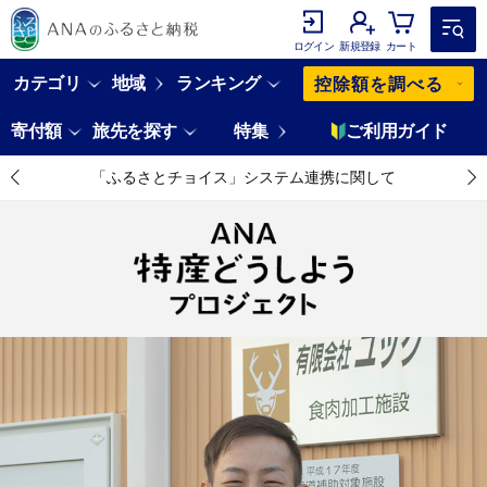
ログイン
新規登録
カート
カテゴリ
地域
ランキング
控除額を調べる
寄付額
旅先を探す
特集
ご利用ガイド
「ふるさとチョイス」システム連携に関して