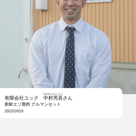
なかむらりょうご
有限会社ユック
中村亮吾
さん
新鮮エゾ鹿肉 グルマンセット
2022/10/19