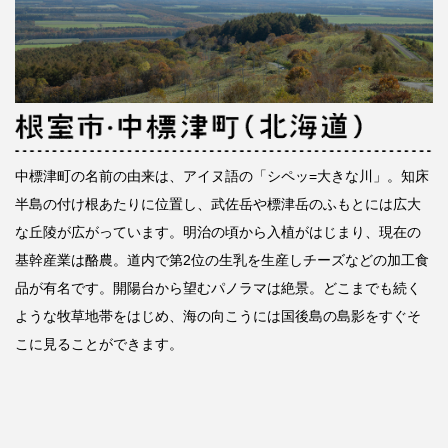
中標津町の名前の由来は、アイヌ語の「シペッ=大きな川」。知床
半島の付け根あたりに位置し、武佐岳や標津岳のふもとには広大
な丘陵が広がっています。明治の頃から入植がはじまり、現在の
基幹産業は酪農。道内で第2位の生乳を生産しチーズなどの加工食
品が有名です。開陽台から望むパノラマは絶景。どこまでも続く
ような牧草地帯をはじめ、海の向こうには国後島の島影をすぐそ
こに見ることができます。