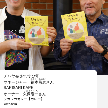
チハヤ会 おむすび堂
ふくもとまさひこ
マネージャー
福本昌彦
さん
SARISARI KAPE
くぼよういち
オーナー
久保陽一
さん
シカシカカレー【カレー】
2024/9/26