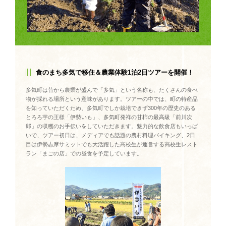
食のまち多気で移住＆農業体験1泊2日ツアーを開催！
多気町は昔から農業が盛んで「多気」という名称も、たくさんの食べ
物が採れる場所という意味があります。ツアーの中では、町の特産品
を知っていただくため、多気町でしか栽培できず300年の歴史のある
とろろ芋の王様「伊勢いも」、多気町発祥の甘柿の最高級「前川次
郎」の収穫のお手伝いをしていただきます。魅力的な飲食店もいっぱ
いで、ツアー初日は、メディアでも話題の農村料理バイキング、2日
目は伊勢志摩サミットでも大活躍した高校生が運営する高校生レスト
ラン「まごの店」での昼食を予定しています。