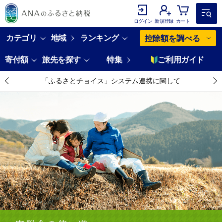
ログイン
新規登録
カート
カテゴリ
地域
ランキング
控除額を調べる
寄付額
旅先を探す
特集
ご利用ガイド
「ふるさとチョイス」システム連携に関して