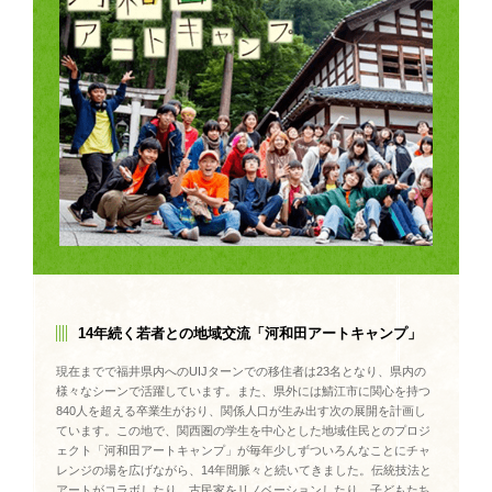
14年続く若者との地域交流「河和田アートキャンプ」
現在までで福井県内へのUIJターンでの移住者は23名となり、県内の
様々なシーンで活躍しています。また、県外には鯖江市に関心を持つ
840人を超える卒業生がおり、関係人口が生み出す次の展開を計画し
ています。この地で、関西圏の学生を中心とした地域住民とのプロジ
ェクト「河和田アートキャンプ」が毎年少しずついろんなことにチャ
レンジの場を広げながら、14年間脈々と続いてきました。伝統技法と
アートがコラボしたり、古民家をリノベーションしたり、子どもたち