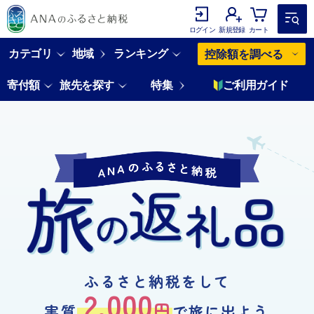
ログイン
新規登録
カート
カテゴリ
地域
ランキング
控除額を調べる
寄付額
旅先を探す
特集
ご利用ガイド
「ふるさとチョイス」システム連携に関して
ふるさと納税をして
2,000
円
実質
で旅に出よう