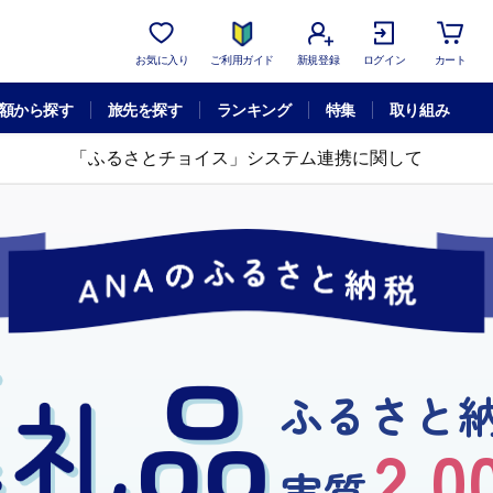
お気に入り
ご利用ガイド
新規登録
ログイン
カート
額から探す
旅先を探す
ランキング
特集
取り組み
「ふるさとチョイス」システム連携に関して
ふるさと
2,0
実質