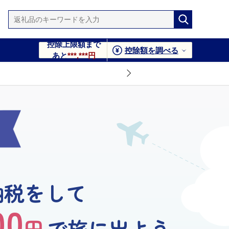
控除上限額まで
控除額を調べる
あと
***,***円
納税をして
00
円
で旅に出よう