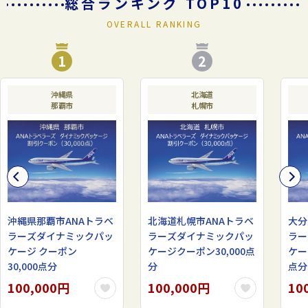
総合ランキング TOP10
OVERALL RANKING
1
2
沖縄県
北海道
那覇市
札幌市
沖縄県那覇市ANAトラベ
北海道札幌市ANAトラベ
大分
ラーズダイナミックパッ
ラーズダイナミックパッ
ラー
ケージ クーポン
ケージクーポン30,000点
ケー
30,000点分
分
点分
100,000円
100,000円
10