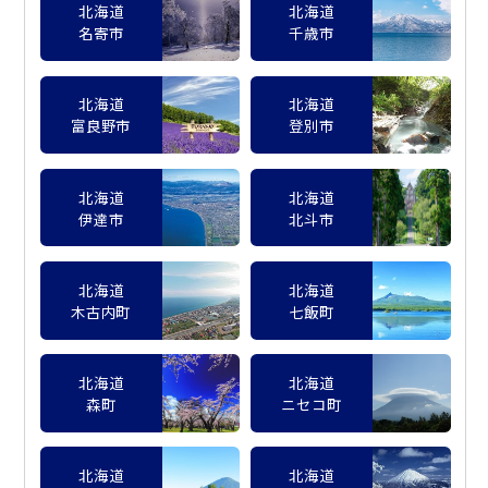
北海道
北海道
名寄市
千歳市
北海道
北海道
富良野市
登別市
北海道
北海道
伊達市
北斗市
北海道
北海道
木古内町
七飯町
北海道
北海道
森町
ニセコ町
北海道
北海道