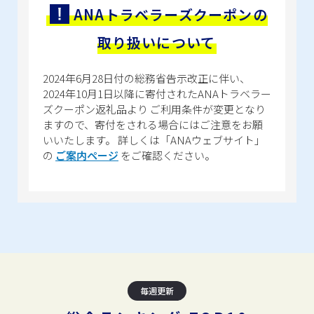
ANAトラベラーズクーポンの
https://faq.ana-x.co.jp/faq/dom/web/form152.html
■受付時間
取り扱いについて
9：30～18：00（12/31～1/3は除く）
■TEL
2024年6月28日付の総務省告示改正に伴い、
050-3172-2341 （IP電話）
2024年10月1日以降に寄付されたANAトラベラー
ズクーポン返礼品より
ご利用条件が変更となり
ますので、寄付をされる場合にはご注意をお願
いいたします。
詳しくは「ANAウェブサイト」
の
ご案内ページ
をご確認ください。
毎週更新