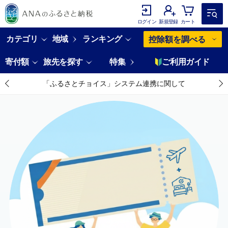
ログイン
新規登録
カート
カテゴリ
地域
ランキング
控除額を調べる
寄付額
旅先を探す
特集
ご利用ガイド
「ふるさとチョイス」システム連携に関して