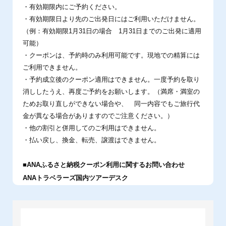
・有効期限内にご予約ください。
・有効期限日より先のご出発日にはご利用いただけません。
（例：有効期限1月31日の場合 1月31日までのご出発に適用
可能）
・クーポンは、予約時のみ利用可能です。現地での精算には
ご利用できません。
・予約成立後のクーポン適用はできません。一度予約を取り
消ししたうえ、再度ご予約をお願いします。（満席・満室の
ためお取り直しができない場合や、
同一内容でもご旅行代
金が異なる場合がありますのでご注意ください。）
・他の割引と併用してのご利用はできません。
・払い戻し、換金、転売、譲渡はできません。
■ANAふるさと納税クーポン利用に関するお問い合わせ
ANAトラベラーズ国内ツアーデスク
■ダイナミックパッケージ
https://faq.ana-x.co.jp/faq/dom/web/form148.html
■ホテル