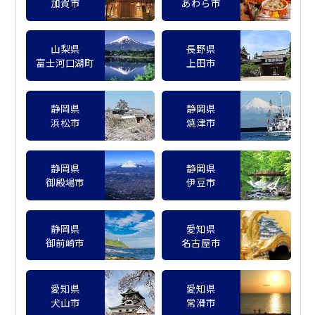
加賀市
あわら市
山梨県
長野県
富士河口湖町
上田市
静岡県
静岡県
浜松市
焼津市
静岡県
静岡県
御殿場市
伊豆市
静岡県
愛知県
御前崎市
名古屋市
愛知県
愛知県
犬山市
常滑市