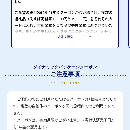
い。
ご希望の寄付額に相当するクーポンがない場合は、複数の
返礼品（例えば寄付額10,000円と15,000円）をそれぞれカ
ートに入れ、合計金額をご希望の寄付金額に近づけていた
だき、まとめて申し込み・決済にお進みください。ANAウ
さらに読む
ェブサイト上からのご予約で利用できる クーポンの割引額
の上限は50,000円までとなります。
*寄付いただく自治体以外の自治体の宿泊施設も表示される
ことがあります。寄付いただく自治体内宿泊施設以外のご
ダイナミックパッケージクーポン
予約には返礼品のクーポンをご利用いただけませんので、
ご注意事項
必ず宿泊施設の住所をご確認ください。
*ご旅行代金がクーポン券面額を下回る場合は、ご利用いた
PRECAUTIONS
だけません。必ずクーポン券面額以上のご旅行をお選びく
ださい。
・ご予約の際にご利用いただけるクーポンは1枚限りとなりま
す。複数の自治体のクーポンを同じ旅程内ではご利用できま
せん。
・クーポンは、有効期限がございます。（寄付決済完了日か
ら1年後の翌月まで）