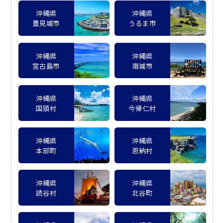
沖縄県
沖縄県
豊見城市
うるま市
沖縄県
沖縄県
宮古島市
南城市
沖縄県
沖縄県
国頭村
今帰仁村
沖縄県
沖縄県
本部町
恩納村
沖縄県
沖縄県
読谷村
北谷町